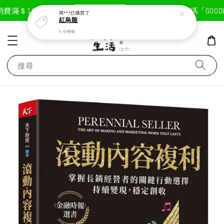
現在去購物！
滿＄1800免運費
首次註冊輸入折扣碼「GOODLIF
周***
已購買了
紅烏龍
5 小時前
搜尋