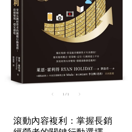
1
/
1
滾動內容複利：掌握長銷