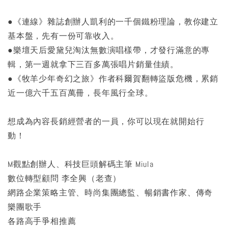
●《連線》雜誌創辦人凱利的一千個鐵粉理論，教你建立
基本盤，先有一份可靠收入。
●樂壇天后愛黛兒淘汰無數演唱樣帶，才發行滿意的專
輯，第一週就拿下三百多萬張唱片銷量佳績。
●《牧羊少年奇幻之旅》作者科爾賀翻轉盜版危機，累銷
近一億六千五百萬冊，長年風行全球。
想成為內容長銷經營者的一員，你可以現在就開始行
動！
M觀點創辦人、科技巨頭解碼主筆 Miula
數位轉型顧問 李全興（老查）
網路企業策略主管、時尚集團總監、暢銷書作家、傳奇
樂團歌手
各路高手爭相推薦