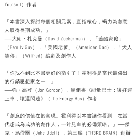
Yourself）作者
「本書深入探討每個相關元素，直指核心，竭力為創意
人取得長期成功。」
──大衛・札克曼（David Zuckerman），「蓋酷家庭」
（Family Guy），「美國老爹」（American Dad），「犬人
笑傳」（Wilfred）編劇及創作人
「你找不到比本書更好的指引了！霍利得是當代最傑出
的行銷思想家之一！」
──強・高登（Jon Gordon），暢銷書《能量巴士：讓好運
上車，壞運閃邊》（The Energy Bus）作者
「創意的價值在於實現。霍利得以本書讓你看到，在當
代想成為成功的創作人，一針見血的必備策略。」──傑
克・烏岱爾（Jake Udell），第三腦（TH3RD BRAIN）創辦