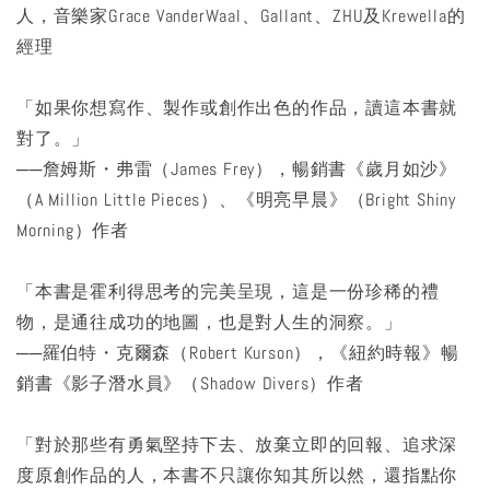
人，音樂家Grace VanderWaal、Gallant、ZHU及Krewella的
經理
「如果你想寫作、製作或創作出色的作品，讀這本書就
對了。」
──詹姆斯・弗雷（James Frey），暢銷書《歲月如沙》
（A Million Little Pieces）、《明亮早晨》（Bright Shiny
Morning）作者
「本書是霍利得思考的完美呈現，這是一份珍稀的禮
物，是通往成功的地圖，也是對人生的洞察。」
──羅伯特・克爾森（Robert Kurson），《紐約時報》暢
銷書《影子潛水員》（Shadow Divers）作者
「對於那些有勇氣堅持下去、放棄立即的回報、追求深
度原創作品的人，本書不只讓你知其所以然，還指點你