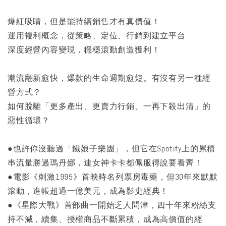
爆紅吸睛，但是能持續銷售才有真價值！
運用複利概念，從策略、定位、行銷到建立平台
深度經營內容變現，穩穩滾動創造獲利！
潮流翻新愈快，爆款的生命週期愈短。有沒有另一種經
營方式？
如何脫離「更多產出、更賣力行銷、一再下殺出清」的
惡性循環？
●也許你沒聽過「鐵娘子樂團」，但它在Spotify上的累積
串流量勝過瑪丹娜，連女神卡卡都佩服得說要看齊！
●電影《刺激1995》首映時名列票房毒藥，但30年來默默
滾動，進帳超過一億美元，成為影史經典！
●《星際大戰》首部曲一開始乏人問津，四十年來粉絲支
持不減，續集、授權商品不斷累積，成為高價值的經