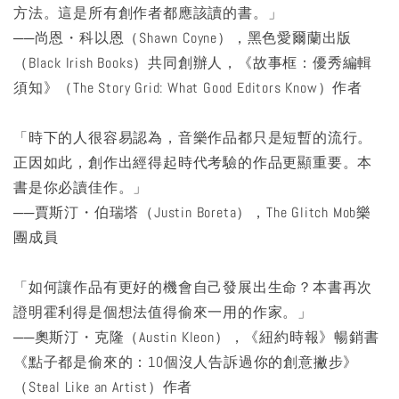
方法。這是所有創作者都應該讀的書。」
──尚恩・科以恩（Shawn Coyne），黑色愛爾蘭出版
（Black Irish Books）共同創辦人，《故事框：優秀編輯
須知》（The Story Grid: What Good Editors Know）作者
「時下的人很容易認為，音樂作品都只是短暫的流行。
正因如此，創作出經得起時代考驗的作品更顯重要。本
書是你必讀佳作。」
──賈斯汀・伯瑞塔（Justin Boreta），The Glitch Mob樂
團成員
「如何讓作品有更好的機會自己發展出生命？本書再次
證明霍利得是個想法值得偷來一用的作家。」
──奧斯汀・克隆（Austin Kleon），《紐約時報》暢銷書
《點子都是偷來的：10個沒人告訴過你的創意撇步》
（Steal Like an Artist）作者