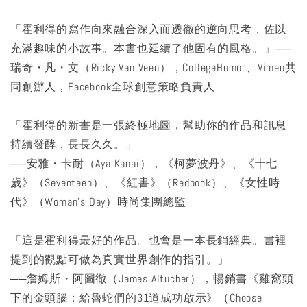
「霍利得的寫作向來融合深入而透徹的逆向思考，佐以
充滿趣味的小故事。本書也延續了他固有的風格。」──
瑞奇・凡・文（Ricky Van Veen），CollegeHumor、Vimeo共
同創辦人，Facebook全球創意策略負責人
「霍利得的新書是一張終極地圖，幫助你的作品和訊息
持續發酵，長長久久。」
──安雅・卡耐（Aya Kanai），《柯夢波丹》、《十七
歲》（Seventeen）、《紅書》（Redbook）、《女性時
代》（Woman’s Day）時尚集團總監
「這是霍利得最好的作品。也會是一本長銷經典。書裡
提到的觀點可做為真實世界創作的指引。」
──詹姆斯・阿圖徹（James Altucher），暢銷書《雞窩頭
下的金頭腦：給魯蛇們的31道成功啟示》（Choose