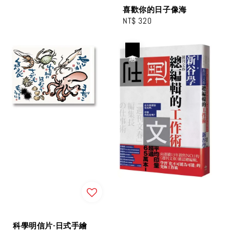
喜歡你的日子像海
Regular
NT$ 320
price
優惠
科學明信片-日式手繪