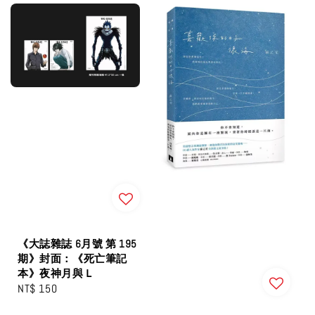
《大誌雜誌 6月號 第 195
期》封面：《死亡筆記
本》夜神月與Ｌ
Regular
NT$ 150
price