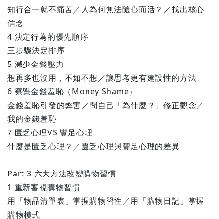
知行合一就不痛苦／人為何無法隨心而活？／找出核心
信念
4 決定行為的優先順序
三步驟決定排序
5 減少金錢壓力
想再多也沒用，不如不想／讓思考更有建設性的方法
6 察覺金錢羞恥（Money Shame）
金錢羞恥引發的弊害／問自己「為什麼？」修正觀念／
我的金錢羞恥
7 匱乏心理VS 豐足心理
什麼是匱乏心理？／匱乏心理與豐足心理的差異
Part 3 六大方法改變購物習慣
1 重新審視購物習慣
用「物品清單表」掌握購物習性／用「購物日記」掌握
購物模式