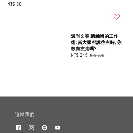
Regular
NT$ 60
price
週刊文春 總編輯的工作
術: 當大家都說往右時, 你
敢向左走嗎?
Sale
NT$ 245
Regular
NT$ 350
price
price
追蹤我們