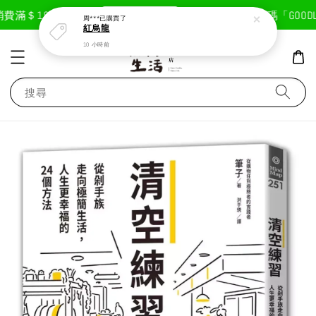
現在去購物！
費滿＄1800免運費
首次註冊輸入折扣碼「GOODLIF
周***
已購買了
紅烏龍
10 小時前
搜尋