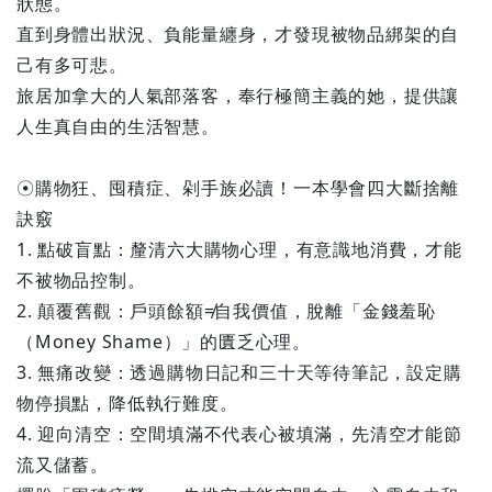
狀態。
直到身體出狀況、負能量纏身，才發現被物品綁架的自
己有多可悲。
旅居加拿大的人氣部落客，奉行極簡主義的她，提供讓
人生真自由的生活智慧。
☉購物狂、囤積症、剁手族必讀！一本學會四大斷捨離
訣竅
1. 點破盲點：釐清六大購物心理，有意識地消費，才能
不被物品控制。
2. 顛覆舊觀：戶頭餘額≠自我價值，脫離「金錢羞恥
（Money Shame）」的匱乏心理。
3. 無痛改變：透過購物日記和三十天等待筆記，設定購
物停損點，降低執行難度。
4. 迎向清空：空間填滿不代表心被填滿，先清空才能節
流又儲蓄。