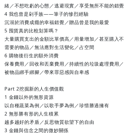
緒／不想吃虧的心態／逃避現實／享受無所不能的錯覺
4 我也曾是剁手族——筆子的慘烈經驗
沉溺於消費成癮的幸福錯覺／贈品曾是我的最愛
5 囤貨真的比較划算嗎？
大量購買支出的金額比單價高／用量增加／甚至購入不
需要的物品／無法應對生活變化／占空間
6 購物後衍生的額外消費
保養費用／回收和丟棄費用／持續性的垃圾處理費用／
被物品綁手綁腳／帶來罪惡感與自卑感
Part 2挖掘新的人生價值觀
1 金錢以外的無形資源
以自種蔬菜為例／以歌手夢為例／珍惜勝過擁有
2 無形勝有形的人生積累
越多越好的矛盾／反思物質欲望下的自由
3 金錢與信念之間的微妙關係