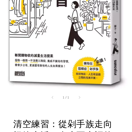
1
/
1
清空練習：從剁手族走向