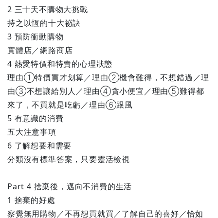
2 三十天不購物大挑戰
持之以恆的十大祕訣
3 預防衝動購物
實體店／網路商店
4 熱愛特價和特賣的心理狀態
理由①特價買才划算／理由②機會難得，不想錯過／理
由③不想讓給別人／理由④貪小便宜／理由⑤難得都
來了，不買就是吃虧／理由⑥跟風
5 有意識的消費
五大注意事項
6 了解想要和需要
分類沒有標準答案，只要靈活檢視
Part 4 捨棄後，邁向不消費的生活
1 捨棄的好處
察覺無用購物／不再想買就買／了解自己的喜好／恰如