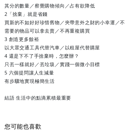
其分的數量／察覺購物傾向／占有欲降低
2「捨棄」就是省錢
買新的不如好好珍惜舊物／夾帶意外之財的小幸運／不
需要的物品可以拿去賣／不再重複購買
3 創造更多餘裕
以大眾交通工具代替汽車／以租屋代替購屋
4 還是下不了手捨棄時，怎麼辦？
只丟一樣就好／丟垃圾／實踐一個微小目標
5 六個提問讓人生減量
有步驟地實現極簡生活
結語 生活中的點滴累積最重要
您可能也喜歡