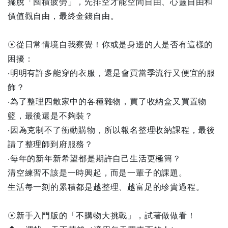
擺脫「囤積疲勞」，先排空才能空間自由、心靈自由和
價值觀自由，最終金錢自由。
☉從日常情境自我察覺！你或是身邊的人是否有這樣的
困擾：
‧明明有許多能穿的衣服，還是會買當季流行又便宜的服
飾？
‧為了整理四散家中的各種雜物，買了收納盒又買置物
籃，最後還是不夠裝？
‧因為克制不了衝動購物，所以報名整理收納課程，最後
請了整理師到府服務？
‧每年的新年新希望都是期許自己生活更極簡？
清空練習不該是一時興起，而是一輩子的課題。
生活每一刻的累積都是越整理、越富足的珍貴過程。
☉新手入門版的「不購物大挑戰」，試著做做看！