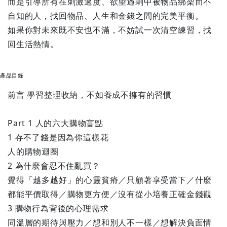
而是引導所有在刺激過度、欲望過剩中被物品綁架而不
自知的人，找回物品、人生和金錢之間的完美平衡。
如果你對未來既不安也不滿，不妨試一次清空練習，找
回生活熱情。
產品目錄
前言 學習整理收納，不如養成不擁有的習慣
Part 1 人的六大購物盲點
1 存不了錢是因為你這樣花
人的購物迴圈
2 為什麼會忍不住亂買？
覺得「越多越好」的心靈貧瘠／只顧著享受當下／什麼
都能平價取得／購物更方便／沒有從小培養正確金錢觀
3 購物行為背後的心理需求
同溫層的期待與壓力／想和別人不一樣／想解決負面情