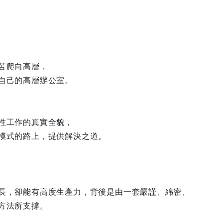
苦爬向高層，
自己的高層辦公室。
性工作的真實全貌，
模式的路上，提供解決之道。
】
長，卻能有高度生產力，背後是由一套嚴謹、綿密、
方法所支撐。