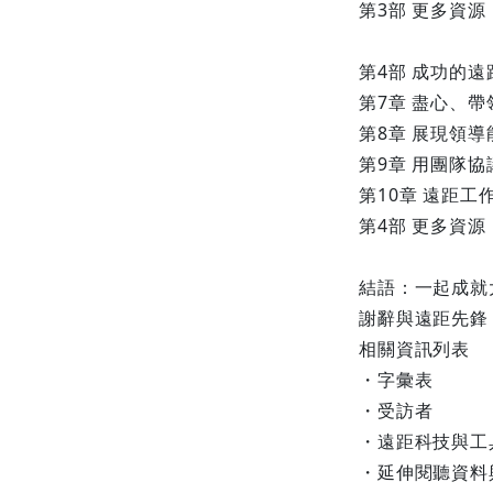
第3部 更多資源
第4部 成功的
第7章 盡心、帶
第8章 展現領
第9章 用團隊
第10章 遠距工
第4部 更多資源
結語：一起成就
謝辭與遠距先鋒
相關資訊列表
・字彙表
・受訪者
・遠距科技與工
・延伸閱聽資料