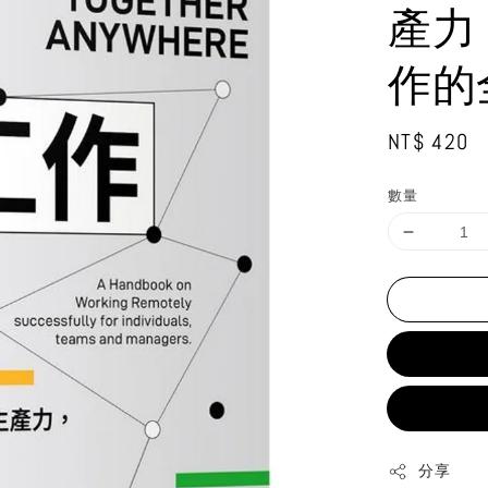
產力
作的
Regular
NT$ 420
price
數量
分享