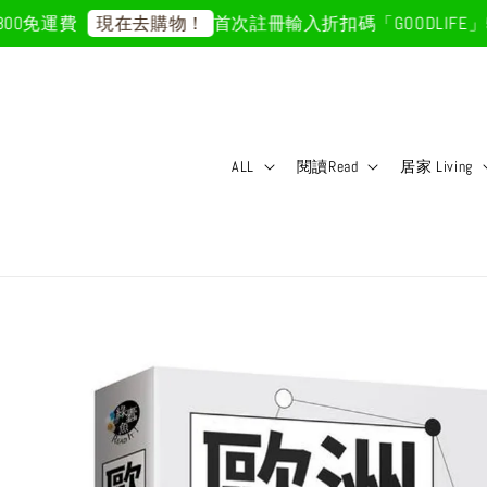
0免運費
首次註冊輸入折扣碼「GOODLIFE」5
現在去購物！
ALL
閱讀Read
居家 Living