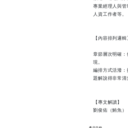
專業經理人與管
人資工作者等。
【內容排列邏輯
章節層次明確：
現。
編排方式活潑：
題解說得非常清
【專文解讀】
劉俊佑（鮪魚）
產品目錄