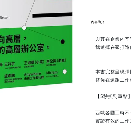
內容簡介
與其在企業內辛
我選擇在家打造
本書完整呈現彈
替你在遠距工作
【5秒抓到重點
西歐各國工時不
實證有效的工作