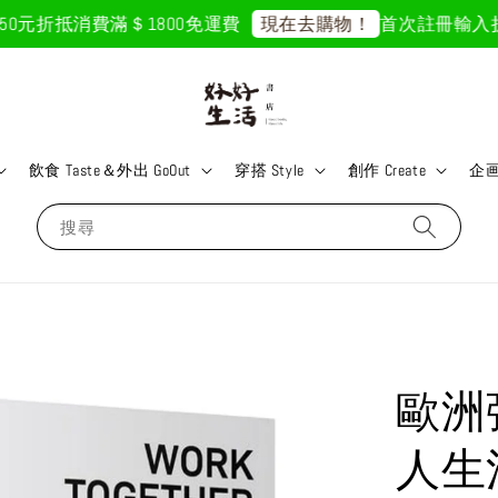
0元折抵
消費滿＄1800免運費
首次註冊輸入折扣碼
現在去購物！
飲食 Taste＆外出 GoOut
穿搭 Style
創作 Create
企画 
搜尋
歐洲
人生