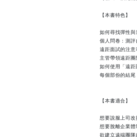
【本書特色】
如何尋找彈性與
個人問卷：測評
遠距面試的注意
主管帶領遠距團
如何使用「遠距
每個部份的結尾
【本書適合】
想要說服上司改
想要脫離企業體
欲建立遠端團隊