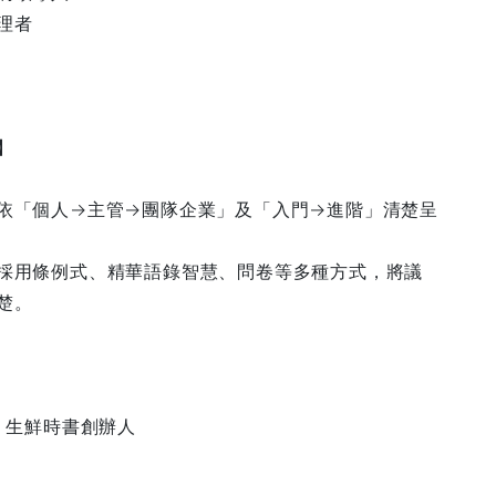
理者
】
依「個人→主管→團隊企業」及「入門→進階」清楚呈
採用條例式、精華語錄智慧、問卷等多種方式，將議
楚。
 生鮮時書創辦人