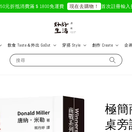
元折抵
消費滿＄1800免運費
首次註冊輸入折扣碼「
現在去購物！
飲食 Taste＆外出 GoOut
穿搭 Style
創作 Create
企画 
搜尋
極簡
桌旁