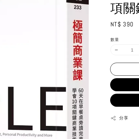
項關
Regular
NT$ 390
price
數量
分享