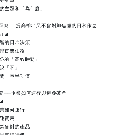
個好故事
你的主題和「為什麼」
至簡──提高輸出又不會增加焦慮的日常作息
力◢
明智的日常決策
安排首要任務
化你的「高效時間」
擾說「不」
時間，事半功倍
簡──企業如何運行與避免破產
◢
企業如何運行
營運費用
和銷售對的產品