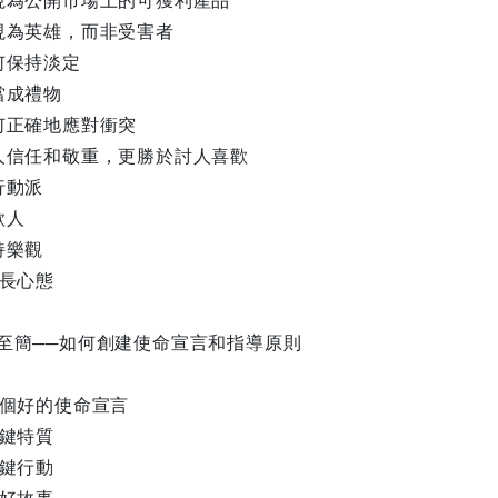
視為公開市場上的可獲利產品
視為英雄，而非受害者
何保持淡定
當成禮物
何正確地應對衝突
人信任和敬重，更勝於討人喜歡
行動派
欺人
持樂觀
成長心態
至簡──如何創建使命宣言和指導原則
一個好的使命宣言
關鍵特質
關鍵行動