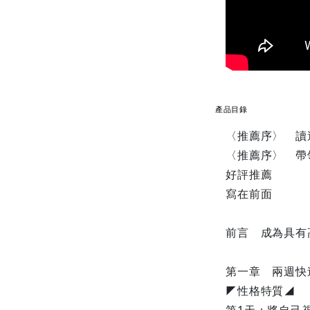
產品目錄
〈推薦序〉 讀
〈推薦序〉 帶
好評推薦
寫在前面
前言 成為具有
第一章 兩週快
◤性格特質◢