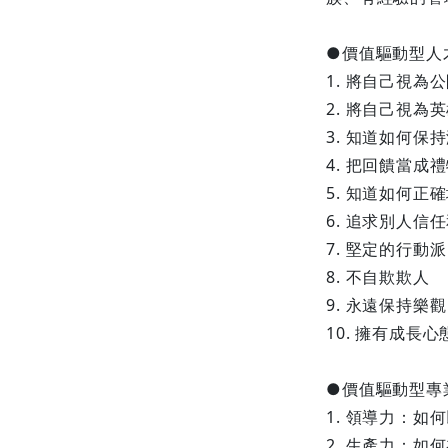
●價值驅動型人
1. 將自己視為
2. 將自己視為
3. 知道如何保
4. 把回饋當成
5. 知道如何正
6. 追求別人
7. 堅定的行動派
8. 不自欺欺人
9. 永遠保持樂觀
10. 擁有成長心
●價值驅動型專
1. 領導力：如
2. 生產力：