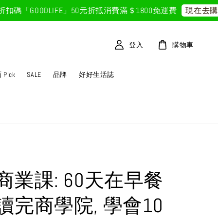
GOODLIFE」50元折抵
消費滿＄1800免運費
現在去購物
登入
購物車
Pick
SALE
品牌
好好生活誌
商業課: 60天在早餐
讀完商學院, 學會10