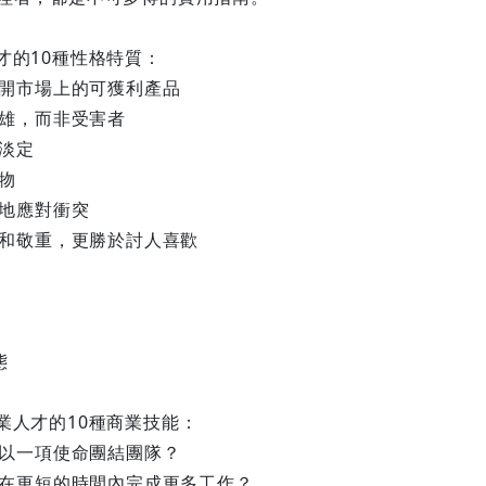
才的10種性格特質：
公開市場上的可獲利產品
英雄，而非受害者
持淡定
禮物
確地應對衝突
信任和敬重，更勝於討人喜歡
態
業人才的10種商業技能：
何以一項使命團結團隊？
如何在更短的時間內完成更多工作？