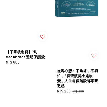
【下單後進貨】7吋
mooInk Nana 透明保護殼
Regular
NT$ 800
price
從容心態：不焦慮，不窮
忙，8個習慣從小處改
變，人生每個階段都零匱
乏感
Sale
NT$ 266
Regular
NT$ 380
price
price