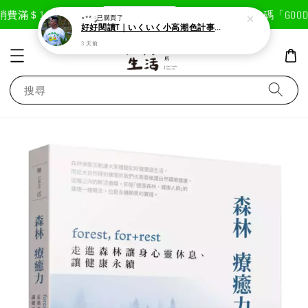
現在去購物！
費滿＄1800免運費
首次註冊輸入折扣碼「GOODLI
⋆** ༘
已購買了
好好閱讀T｜いくいく小高潮色計事務所X好好生活書店聯名款
3 天前
搜尋