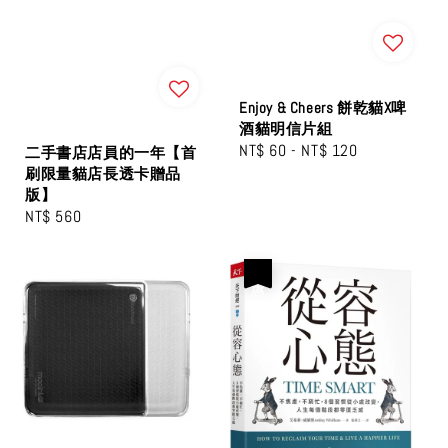
Enjoy & Cheers 餅乾貓X啤
酒貓明信片組
Regular
NT$ 60
-
NT$ 120
二手書店店員的一年【首
price
刷限量貓店長透卡贈品
版】
Regular
NT$ 560
price
優惠