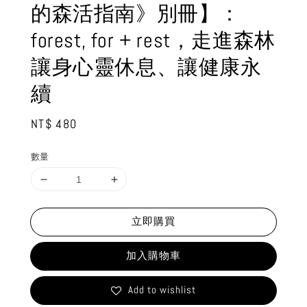
的森活指南》別冊】：
forest, for + rest，走進森林
讓身心靈休息、讓健康永
續
Regular
NT$ 480
price
數量
立即購買
加入購物車
Add to wishlist