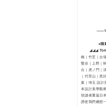
——1
※隨
◢◢◢ Tomic’
橋｜竹芝｜台
鶯谷｜上野｜
台｜虎ノ門｜
｜代官山｜恵
葉｜埼玉 設計
本設計美學觀察
領讀者重返日本
誘使我們總想