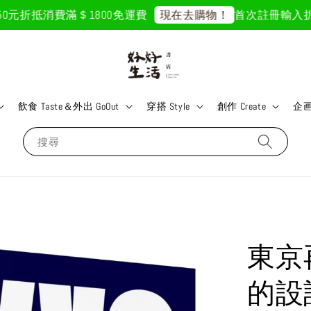
元折抵
消費滿＄1800免運費
首次註冊輸入折扣碼「
現在去購物！
飲食 Taste＆外出 GoOut
穿搭 Style
創作 Create
企画 
搜尋
東京
的設