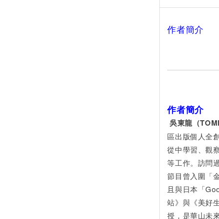
作者簡介
作者簡介
吳東龍（TOMI
區出版個人全
從中學習、觀
等工作。訪問
節目曾入圍「
且與日本「Good
站》與《美好生
授，是華山未