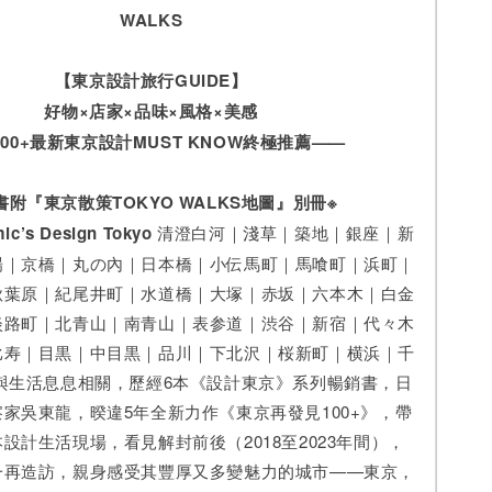
WALKS
【東京設計旅行GUIDE】
好物×店家×品味×風格×美感
00+最新東京設計MUST KNOW終極推薦——
書附『東京散策TOKYO WALKS地圖』別冊※
s Design Tokyo
清澄白河｜淺草｜築地｜銀座｜新
場｜京橋｜丸の內｜日本橋｜小伝馬町｜馬喰町｜浜町｜
秋葉原｜紀尾井町｜水道橋｜大塚｜赤坂｜六本木｜白金
淡路町｜北青山｜南青山｜表参道｜渋谷｜新宿｜代々木
比寿｜目黒｜中目黒｜品川｜下北沢｜桜新町｜横浜｜千
與生活息息相關，歷經6本《設計東京》系列暢銷書，日
家吳東龍，暌違5年全新力作《東京再發見100+》，帶
設計生活現場，看見解封前後（2018至2023年間），
一再造訪，親身感受其豐厚又多變魅力的城市——東京，