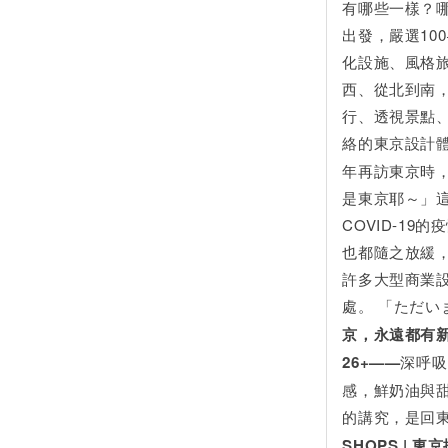
有哪些一樣？
出發，嚴選10
化設施、風格
西、從北到南
行、透視景點
絡的東京設計
年再訪東京時
是東京耶～」這
COVID-1
也都隨之放緩
許多大型商業
處。 「ただ
京，永遠都有
26+——
深呼吸
感，鮮奶油與
的講究，是回
SHOPS | 東