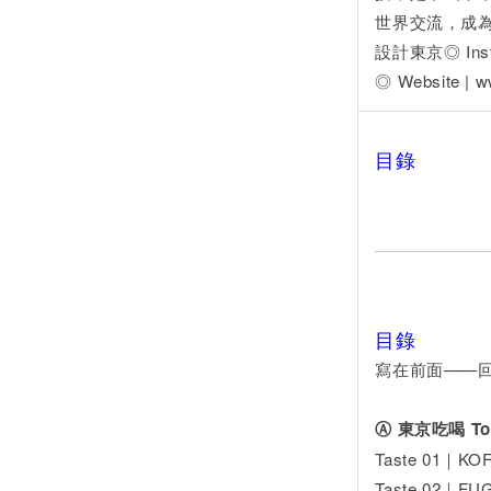
世界交流，成為連
設計東京◎ Inst
◎ Website | 
目錄
目錄
寫在前面——
Ⓐ 東京吃喝 Toky
Taste 01｜K
Taste 02｜F