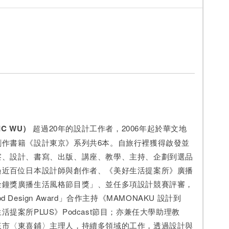
C WU）
超過20年的設計工作者，2006年起於華文地
創作書籍《設計東京》系列共6本。自旅行裡獲得啟發並
察、設計、書寫、出版、講座、教學、主持、企劃到選品
過近百位日本設計師與創作者、《美好生活提案所》廣播
金鐘獎廣播生活風格節目獎」、並任多項設計競賽評審，
 Design Award」合作主持《MAMONAKU 設計到
活提案所PLUS》Podcast節目；亦兼任大學助理教
來市〈東喜鋪〉主理人，持續多領域的工作，透過設計與