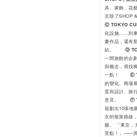
具、家飾、花
京除了SHOP
Ⓒ TOKYO C
化設施……到
畫作品，還有
結。
Ⓓ TOK
一間旅館的企
與概念，尋找
一點！
Ⓔ TO
的變化、商場
蛋與設計、旅
意見。
Ⓕ TO
規劃出10張地
京的散策路線
腿。 「東京
景點！」——