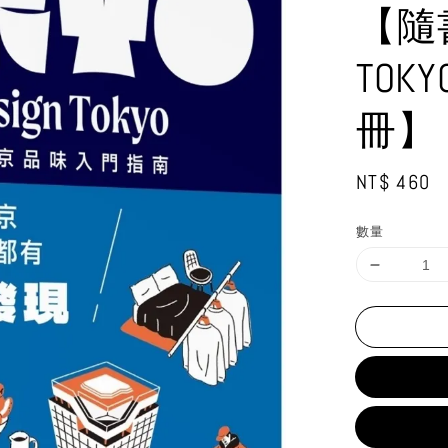
【隨
TOK
冊】
Regular
NT$ 460
price
數量