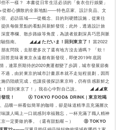
哪些不一樣？ 本書從日常生活必須的「食衣住行娛樂」
0+從都心擴散的全新地點——特色店家、設計良品、文
旅宿、必訪區域——從概念、目的到硬體設施，從東往
，提供每個景點的看點與新鮮發現；此外，透過設計旅
、深度專欄、散步路線等角度，為讀者規劃深具巧思與脈
體驗指南。
◢◢◢ ただいま！回到東京了！
當2022
，朋友問我，去那麼多次了還有地方沒去過嗎？ 「欸！
回答意味著東京永遠都有新發現，即便2019年底因
9的疫情，連眾所期待的2020奧運都變了步調，城市發展節奏
，不過，由於東京的城市計畫原本就不走短程規劃，因而
設施仍陸續完成，也讓疫後探訪東京時，仍有倍感新鮮之
いま！回到東京了！」我在心中對自己說。
◢◢◢東
新發現！
Ⓐ TOKYO FOOD& DRINK | 東京吃喝
、品嚐一杯看似簡單的咖啡，卻是味道精準且充滿層次
甜味讓人喝上一口就感到幸福難忘，一杯充滿了職人精神
東京一定要做的事。（還有甜點喔～）
Ⓑ TOKYO
京採買22+——
沉澱且能仔細品味好物的場域有哪些？家