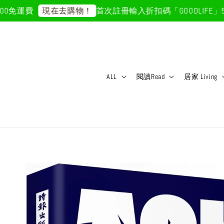
免運費
首次註冊輸入折扣碼「GOODLIFE」50
現在去購物！
ALL
閱讀Read
居家 Living