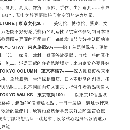
藝、餐具、廚具、雜貨、服飾、手作、生活道具……來東
 & BUY，逛街之餘更要體驗店家空間的魅力氛圍。
ULTURE | 東京文化20+——
美術館、博物館、藝廊、文
東京怎能不好好感受藝術的創造性？從當代藝術到日本繪
那些隱匿巷弄間的可愛書店，都能增進與美好生活間的連
YO STAY | 東京旅宿20+——
除了主題與風格，更從
劃、設計、家具、建材、營運等軟硬體，自成一格的運作
獨一無二、滿足五感的住宿體驗場所，來東京務必要睡好
KYO COLUMN | 東京專欄7+——
深入觀察疫後東京
風格、旅館趨勢、生活風格商店、日本不動產的創舉、扭
行與品味……以不同面向切入東京，提供作者觀點與個人
KYO WALKS | 東京散策100+——
以東京10個區域
圖路線，超過200個精選地點，一日一路線，滿足步行東
，敬請酌量使用，欣賞沿路風景享受美好之際並當心鐵
，充滿了讓我想從床上跳起來，收緊核心起身出發的魅力
吳東龍