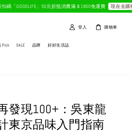
GOODLIFE」50元折抵
消費滿＄1800免運費
現在去購物！
登入
購物車
Pick
SALE
品牌
好好生活誌
再發現100+：吳東龍
計東京品味入門指南