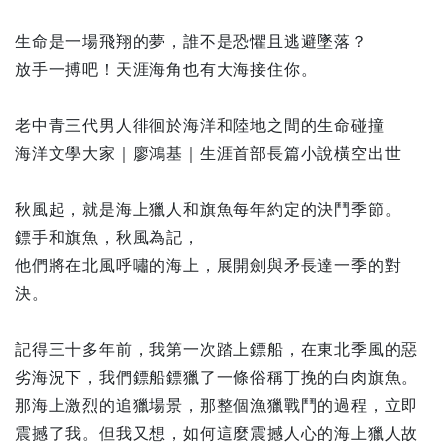
生命是一場飛翔的夢，誰不是恐懼且逃避墜落？
放手一搏吧！天涯海角也有大海接住你。
老中青三代男人徘徊於海洋和陸地之間的生命碰撞
海洋文學大家｜廖鴻基｜生涯首部長篇小說橫空出世
秋風起，就是海上獵人和旗魚每年約定的決鬥季節。
鏢手和旗魚，秋風為記，
他們將在北風呼嘯的海上，展開劍與矛長達一季的對
決。
記得三十多年前，我第一次踏上鏢船，在東北季風的惡
劣海況下，我們鏢船鏢獵了一條俗稱丁挽的白肉旗魚。
那海上激烈的追獵場景，那整個漁獵戰鬥的過程，立即
震撼了我。但我又想，如何這麼震撼人心的海上獵人故