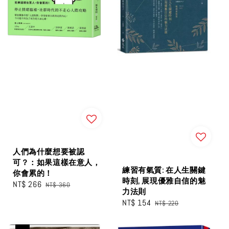
人們為什麼想要被認
可？：如果這樣在意人，
練習有氣質: 在人生關鍵
你會累的！
時刻, 展現優雅自信的魅
Sale
NT$ 266
Regular
NT$ 360
力法則
price
price
Sale
NT$ 154
Regular
NT$ 220
price
price