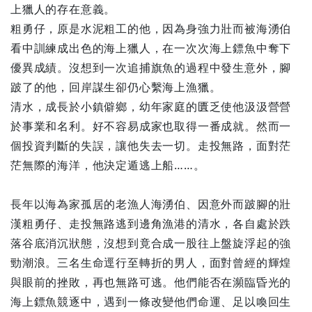
上獵人的存在意義。
粗勇仔，原是水泥粗工的他，因為身強力壯而被海湧伯
看中訓練成出色的海上獵人，在一次次海上鏢魚中奪下
優異成績。沒想到一次追捕旗魚的過程中發生意外，腳
跛了的他，回岸謀生卻仍心繫海上漁獵。
清水，成長於小鎮僻鄉，幼年家庭的匱乏使他汲汲營營
於事業和名利。好不容易成家也取得一番成就。然而一
個投資判斷的失誤，讓他失去一切。走投無路，面對茫
茫無際的海洋，他決定遁逃上船……。
長年以海為家孤居的老漁人海湧伯、因意外而跛腳的壯
漢粗勇仔、走投無路逃到邊角漁港的清水，各自處於跌
落谷底消沉狀態，沒想到竟合成一股往上盤旋浮起的強
勁潮浪。三名生命逕行至轉折的男人，面對曾經的輝煌
與眼前的挫敗，再也無路可逃。他們能否在瀕臨昏光的
海上鏢魚競逐中，遇到一條改變他們命運、足以喚回生