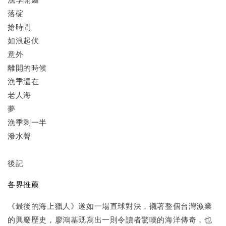
落碇
搶時間
如浪起伏
意外
離開的時候
漁季還在
老人海
夢
漁季剩一半
潑水聲
後記
各界推薦
《最後的海上獵人》遂如一場直球對決，襯著整個台灣漁業
的興廢歷史，廖鴻基既寫出一則令讀者驚嘆的海洋傳奇，也