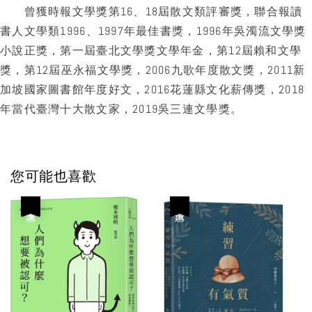
曾獲時報文學獎第16、18屆散文類評審獎，聯合報讀
書人文學類1996、1997年最佳書獎，1996年吳濁流文學獎
小說正獎，第一屆臺北文學獎文學年金，第12屆賴和文學
獎，第12屆巫永福文學獎，2006九歌年度散文獎，2011新
加坡國家圖書館年度好文，2016花蓮縣文化薪傳獎，2018
年當代臺灣十大散文家，2019吳三連文學獎。
您可能也喜歡
優惠
優惠