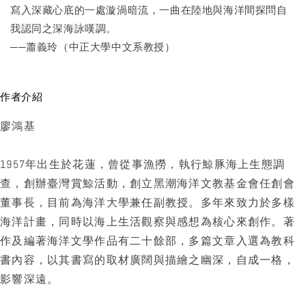
寫入深藏心底的一處漩渦暗流，一曲在陸地與海洋間探問自
我認同之深海詠嘆調。
──蕭義玲（中正大學中文系教授）
作者介紹
廖鴻基
1957年出生於花蓮，曾從事漁撈，執行鯨豚海上生態調
查，創辦臺灣賞鯨活動，創立黑潮海洋文教基金會任創會
董事長，目前為海洋大學兼任副教授。多年來致力於多樣
海洋計畫，同時以海上生活觀察與感想為核心來創作。著
作及編著海洋文學作品有二十餘部，多篇文章入選為教科
書內容，以其書寫的取材廣闊與描繪之幽深，自成一格，
影響深遠。