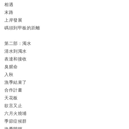
相遇
末路
上岸發展
碼頭到甲板的距離
第二部：濁水
清水到濁水
表達和接收
臭腥命
入秋
漁季結束了
合作計畫
天花板
欲言又止
六月火燒埔
季節症候群
漁季開鑼