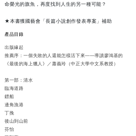
命榮光的旗魚，再度找到人生的另一種可能？
★本書獲國藝會「長篇小說創作發表專案」補助
產品目錄
出版緣起
推薦序：一個失敗的人還能怎樣活下來――導讀廖鴻基的
《最後的海上獵人》／蕭義玲（中正大學中文系教授）
第一部：清水
臨海道路
鏢船
邊角漁港
丁挽
後山到山前
芬怡