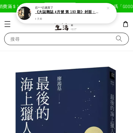
現在去購物！
費滿＄1800免運費
首次註冊輸入折扣碼「GOODLI
石***
已購買了
《大誌雜誌 4月號 第 193 期》封面：Solar 頌樂
4 天前
搜尋