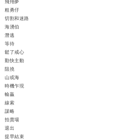
飛翔夢
粗勇仔
切割和迷路
海湧伯
潛逃
等待
鬆了戒心
勤快主動
阻撓
山或海
時機乍現
輸贏
線索
謀略
拍賣場
退出
提早結束