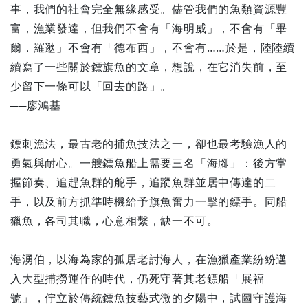
事，我們的社會完全無緣感受。儘管我們的魚類資源豐
富，漁業發達，但我們不會有「海明威」，不會有「畢
爾．羅逖」不會有「德布西」，不會有……於是，陸陸續
續寫了一些關於鏢旗魚的文章，想說，在它消失前，至
少留下一條可以「回去的路」。
──廖鴻基
鏢刺漁法，最古老的捕魚技法之一，卻也最考驗漁人的
勇氣與耐心。一艘鏢魚船上需要三名「海腳」：後方掌
握節奏、追趕魚群的舵手，追蹤魚群並居中傳達的二
手，以及前方抓準時機給予旗魚奮力一擊的鏢手。同船
獵魚，各司其職，心意相繫，缺一不可。
海湧伯，以海為家的孤居老討海人，在漁獵產業紛紛邁
入大型捕撈運作的時代，仍死守著其老鏢船「展福
號」，佇立於傳統鏢魚技藝式微的夕陽中，試圖守護海