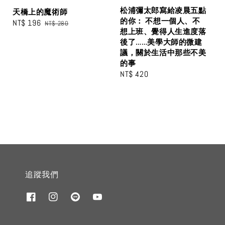
松浦彌太郎寫給凌晨五點
天橋上的魔術師
的你： 不想一個人、不
Sale
NT$ 196
Regular
NT$ 280
想上班、覺得人生進度落
price
price
後了……美學大師的微建
議，關於生活中那些不美
的事
Regular
NT$ 420
price
追蹤我們