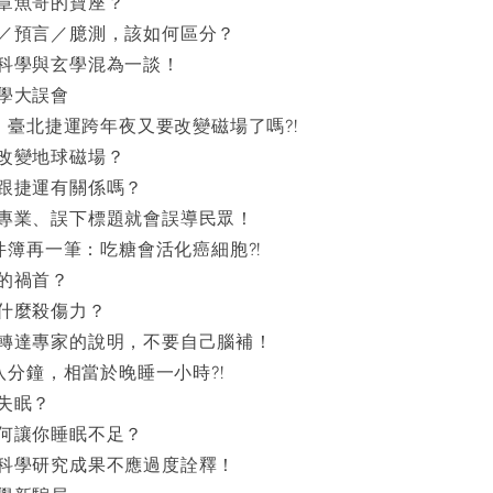
章魚哥的寶座？
／預言／臆測，該如何區分？
科學與玄學混為一談！
學大誤會
臨，臺北捷運跨年夜又要改變磁場了嗎?!
改變地球磁場？
跟捷運有關係嗎？
專業、誤下標題就會誤導民眾！
事件簿再一筆：吃糖會活化癌細胞?!
的禍首？
什麼殺傷力？
轉達專家的說明，不要自己腦補！
機八分鐘，相當於晚睡一小時?!
失眠？
何讓你睡眠不足？
科學研究成果不應過度詮釋！