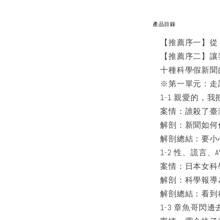
產品目錄
【推薦序一】從
【推薦序二】讓
十種科學假新聞
※第一單元：走
1-1 親愛的，我
案情：誰殺了臺
解剖：新聞如何
解剖總結：要小
1-2 性、謊言
案情：日本女科
解剖：科學報導
解剖總結：看到
1-3 章魚哥閃