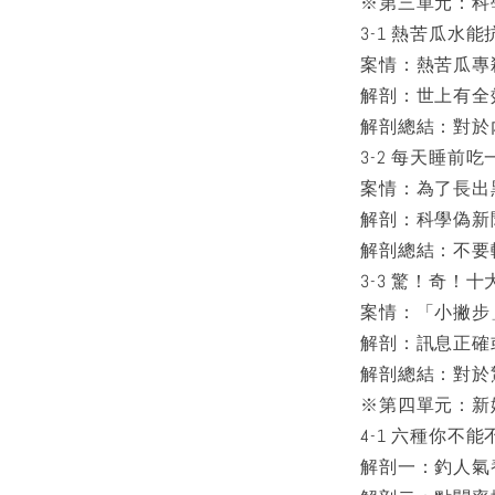
※第三單元：科
3-1 熱苦瓜水
案情：熱苦瓜專
解剖：世上有全
解剖總結：對於
3-2 每天睡前
案情：為了長出
解剖：科學偽新
解剖總結：不要
3-3 驚！奇！
案情：「小撇步
解剖：訊息正確
解剖總結：對於
※第四單元：新
4-1 六種你不
解剖一：釣人氣