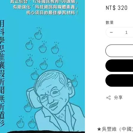
Regular
NT$ 320
price
數量
分享
★吳豐維（中國