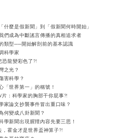
「什麼是假新聞」到「假新聞何時開始」
我們成為中斷謠言傳播的真相追求者
的類型──開始解剖前的基本認識
調科學家
把恐龍變彩色了?!
灣之光？
傷害科學？
心「世界第一」的稱號！
、AV片：科學家的胸部干你屁事?!
學家論文抄襲事件冒出重口味？
為何變成八卦新聞？
科學新聞出現腥羶內容先要三思！
邊去，霍金才是世界盃神算子?!