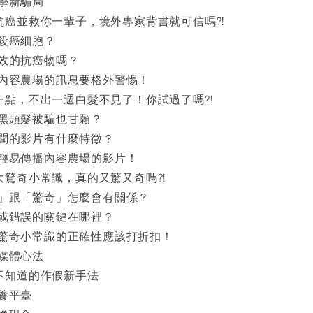
學新騙局
能抗癌並救你一輩子，境外專家背書就可信嗎?!
殺癌細胞？
效的抗癌物嗎？
內容農場的訊息要格外警惕！
吃一點，不出一週白髮不見了！你試過了嗎?!
黑頭髮被騙也甘願？
聞的影片有什麼特徵？
輕易傳播內容農場的影片！
十大驚奇小常識，真的又驚又奇嗎?!
」跟「驚奇」怎麼會有關係？
或錯誤的關鍵在哪裡？
驚奇小常識的正確性應該打折扣！
媒體心法
能不知道的作假新手法
養平臺