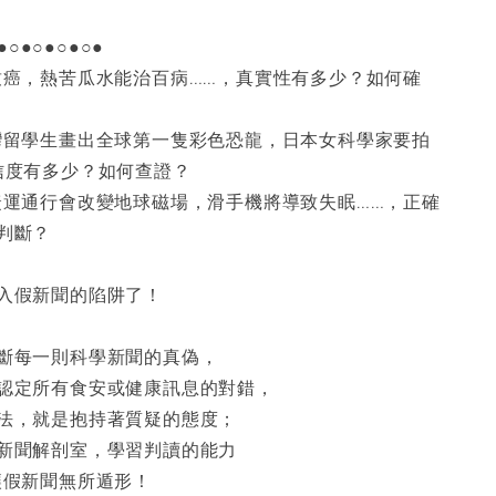
●○●○●○●○●
致癌，熱苦瓜水能治百病……，真實性有多少？如何確
灣留學生畫出全球第一隻彩色恐龍，日本女科學家要拍
信度有多少？如何查證？
捷運通行會改變地球磁場，滑手機將導致失眠……，正確
判斷？
入假新聞的陷阱了！
斷每一則科學新聞的真偽，
認定所有食安或健康訊息的對錯，
法，就是抱持著質疑的態度；
新聞解剖室，學習判讀的能力
讓假新聞無所遁形！