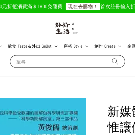
折抵
消費滿＄1800免運費
首次註冊輸入折扣碼「G
現在去購物！
飲食 Taste＆外出 GoOut
穿搭 Style
創作 Create
企画 
搜尋
新媒
惟讓