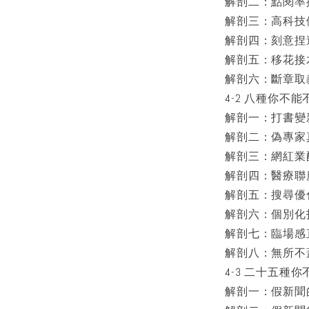
解剖二：點閱率
解剖三：高科技
解剖四：刻意捏
解剖五：移花接
解剖六：斷章取
4-2 八種你不
解剖一：打書變
解剖二：偽專家
解剖三：網紅業
解剖四：醫療聯
解剖五：搜尋優
解剖六：個別化
解剖七：臨場感
解剖八：無所不
4-3 二十五種
解剖一：假新聞