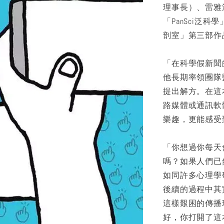
理事長）、雷雅淇
「PanSci泛
剖室」第三部作
「在科學假新聞
他長期率領團隊
提出解方。在這本
路媒體或通訊軟
樂趣，更能感受
「你想過你每天
嗎？如果人們已
如同許多心理學
後續的過程中其
這樣艱困的傳播
好，你打開了這