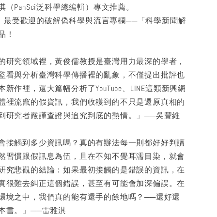
（PanSci泛科學總編輯）專文推薦。
科學」最受歡迎的破解偽科學與流言專欄──「科學新聞解
品！
的研究領域裡，黃俊儒教授是臺灣用力最深的學者，
監看與分析臺灣科學傳播裡的亂象，不僅提出批評也
新作裡，還大篇幅分析了YouTube、LINE這類新興網
體裡流竄的假資訊，我們收穫到的不只是還原真相的
到研究者嚴謹查證與追究到底的熱情。」──吳豐維
會接觸到多少資訊嗎？真的有辦法每一則都好好判讀
然習慣跟假訊息為伍，且在不知不覺耳濡目染，就會
研究悲觀的結論：如果最初接觸的是錯誤的資訊，在
實很難去糾正這個錯誤，甚至有可能會加深偏誤。在
環境之中，我們真的能有還手的餘地嗎？──還好還
本書。」──雷雅淇