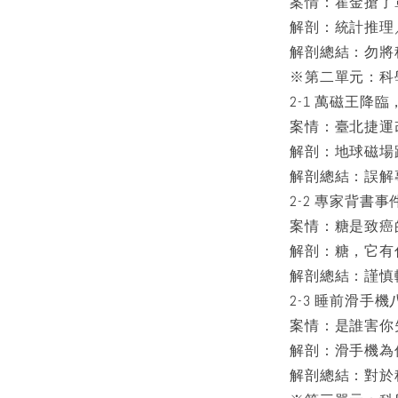
案情：霍金搶了
解剖：統計推理
解剖總結：勿將
※第二單元：科
2-1 萬磁王降
案情：臺北捷運
解剖：地球磁場
解剖總結：誤解
2-2 專家背書
案情：糖是致癌
解剖：糖，它有
解剖總結：謹慎
2-3 睡前滑手
案情：是誰害你
解剖：滑手機為
解剖總結：對於