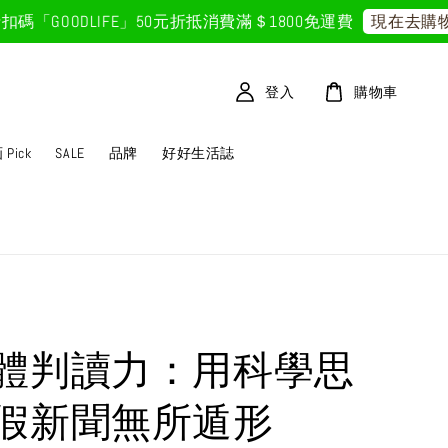
OODLIFE」50元折抵
消費滿＄1800免運費
現在去購物！
登入
購物車
Pick
SALE
品牌
好好生活誌
體判讀力：用科學思
假新聞無所遁形