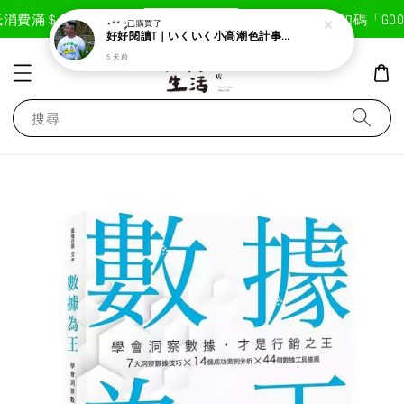
現在去購物！
消費滿＄1800免運費
首次註冊輸入折扣碼「GOODL
⋆** ༘
已購買了
好好閱讀T｜いくいく小高潮色計事務所X好好生活書店聯名款
5 天前
搜尋