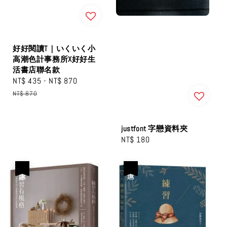
好好閱讀T｜いくいく小
高潮色計事務所X好好生
活書店聯名款
Sale
NT$ 435
-
NT$ 870
Regular
price
price
NT$ 870
justfont 字戀資料夾
Regular
NT$ 180
price
優惠
優惠