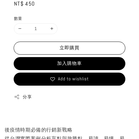
Regular
NT$ 450
price
數量
立即購買
加入購物車
Add to wishlist
分享
後疫情時期必備的行銷新戰略
從台灣實際案例分析盲點與致勝點，易讀、易懂、易