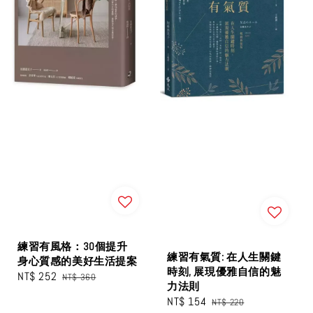
練習有風格：30個提升
練習有氣質: 在人生關鍵
身心質感的美好生活提案
時刻, 展現優雅自信的魅
Sale
NT$ 252
Regular
NT$ 360
力法則
price
price
Sale
NT$ 154
Regular
NT$ 220