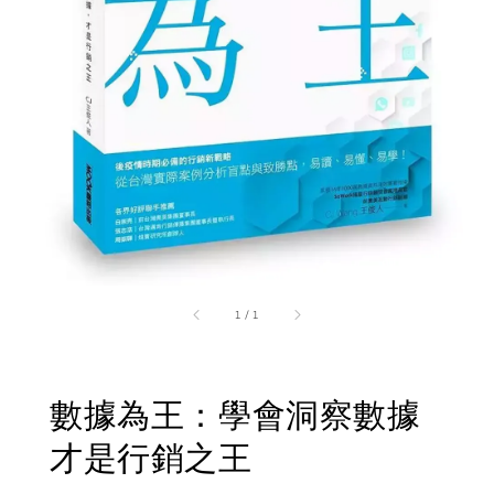
1
/
1
數據為王：學會洞察數據
才是行銷之王