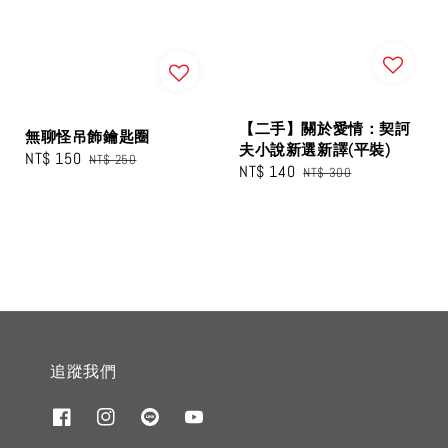
【二手】關於愛情：契訶
無聊怪吊飾鑰匙圈
夫小說新選新譯(平裝)
Sale
NT$ 150
Regular
NT$ 250
Sale
NT$ 140
Regular
NT$ 300
price
price
price
price
追蹤我們