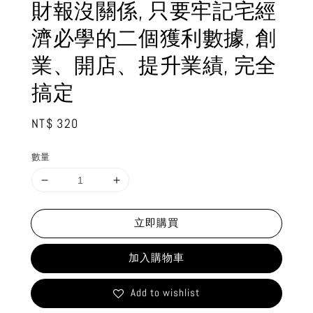
財報沒關係, 只要牢記宅經
濟必學的二個獲利數據, 創
業、開店、提升業績, 完全
搞定
Regular
NT$ 320
price
數量
立即購買
加入購物車
Add to wishlist