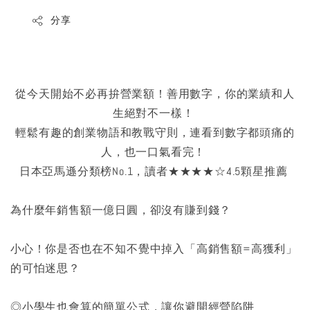
分享
從今天開始不必再拚營業額！善用數字，你的業績和人
生絕對不一樣！
輕鬆有趣的創業物語和教戰守則，連看到數字都頭痛的
人，也一口氣看完！
日本亞馬遜分類榜No.1，讀者★★★★☆4.5顆星推薦
為什麼年銷售額一億日圓，卻沒有賺到錢？
小心！你是否也在不知不覺中掉入「高銷售額=高獲利」
的可怕迷思？
◎小學生也會算的簡單公式，讓你避開經營陷阱