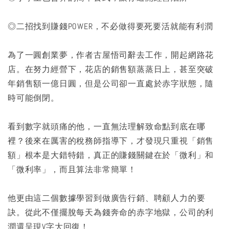
◎二招找到賺錢POWER，不必做得要死要活就能有利潤
為了一圓創業夢，作者古屋悟司辭去工作，開起網路花
店。在努力經營下，花店的銷售額蒸蒸日上，甚至突破
年銷售額一億日圓，但是公司卻一直處於赤字狀態，隨
時可能倒閉。
看到數字就頭痛的他，一直無法理解致命點到底在哪
裡？後來在厲害的稅務師指導下，才發現只重視「銷售
額」根本是大錯特錯，真正的賺錢關鍵在於「微利」和
「微利率」，而且算法非常簡單！
他更由這二個數據學習到做廣告行銷、聘顧人力的要
訣。從此不僅擺脫每天為錢奔命的赤字地獄，公司的利
潤還呈現V字大回復！