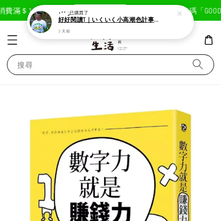
現在去購物！
費滿＄1800免運費
首次註冊輸入折扣碼「GOODLI
⋆** ༘
已購買了
好好閱讀T｜いくいく小高潮色計事務所X好好生活書店聯名款
3 天前
搜尋