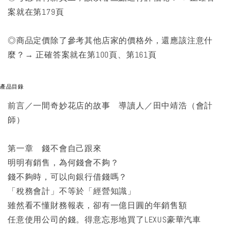
案就在第179頁
◎商品定價除了參考其他店家的價格外，還應該注意什
麼？→ 正確答案就在第100頁、第161頁
產品目錄
前言／一間奇妙花店的故事 導讀人／田中靖浩（會計
師）
第一章 錢不會自己跟來
明明有銷售，為何錢會不夠？
錢不夠時，可以向銀行借錢嗎？
「稅務會計」不等於「經營知識」
雖然看不懂財務報表，卻有一億日圓的年銷售額
任意使用公司的錢。得意忘形地買了LEXUS豪華汽車