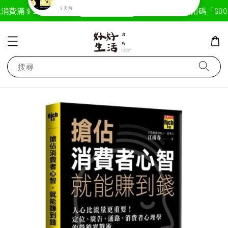
現在去購物！
消費滿＄1800免運費
首次註冊輸入折扣碼「GOODL
許***
已購買了
【預購，8月初到貨】《大誌雜誌 7月號 第 196 期》封面：布丁狗
3 天前
搜尋