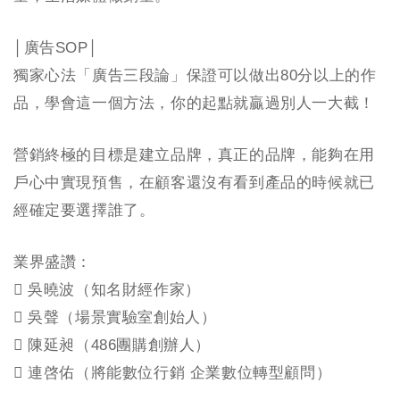
│廣告SOP│
獨家心法「廣告三段論」保證可以做出80分以上的作
品，學會這一個方法，你的起點就贏過別人一大截！
營銷終極的目標是建立品牌，真正的品牌，能夠在用
戶心中實現預售，在顧客還沒有看到產品的時候就已
經確定要選擇誰了。
業界盛讚：
 吳曉波（知名財經作家）
 吳聲（場景實驗室創始人）
 陳延昶（486團購創辦人）
 連啓佑（將能數位行銷 企業數位轉型顧問）