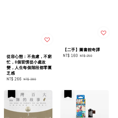
【二手】圖書館奇譚
Sale
NT$ 160
Regular
NT$ 250
從容心態：不焦慮，不窮
price
price
忙，8個習慣從小處改
變，人生每個階段都零匱
乏感
Sale
NT$ 266
Regular
NT$ 380
price
price
優惠
優惠