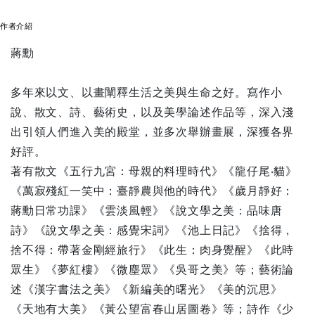
作者介紹
蔣勳
多年來以文、以畫闡釋生活之美與生命之好。寫作小
說、散文、詩、藝術史，以及美學論述作品等，深入淺
出引領人們進入美的殿堂，並多次舉辦畫展，深獲各界
好評。
著有散文《五行九宮：母親的料理時代》《龍仔尾‧貓》
《萬寂殘紅一笑中：臺靜農與他的時代》《歲月靜好：
蔣勳日常功課》《雲淡風輕》《說文學之美：品味唐
詩》《說文學之美：感覺宋詞》《池上日記》《捨得，
捨不得：帶著金剛經旅行》《此生：肉身覺醒》《此時
眾生》《夢紅樓》《微塵眾》《吳哥之美》等；藝術論
述《漢字書法之美》《新編美的曙光》《美的沉思》
《天地有大美》《黃公望富春山居圖卷》等；詩作《少