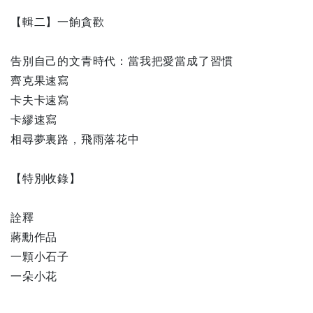
【輯二】一餉貪歡
告別自己的文青時代：當我把愛當成了習慣
齊克果速寫
卡夫卡速寫
卡繆速寫
相尋夢裏路，飛雨落花中
【特別收錄】
詮釋
蔣勳作品
一顆小石子
一朵小花