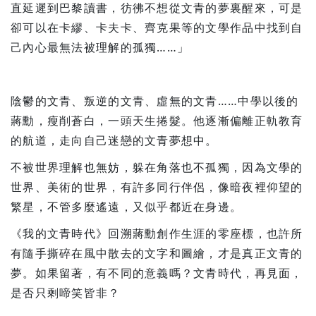
直延遲到巴黎讀書，彷彿不想從文青的夢裏醒來，可是
卻可以在卡繆、卡夫卡、齊克果等的文學作品中找到自
己內心最無法被理解的孤獨……」
陰鬱的文青、叛逆的文青、虛無的文青……中學以後的
蔣勳，瘦削蒼白，一頭天生捲髮。他逐漸偏離正軌教育
的航道，走向自己迷戀的文青夢想中。
不被世界理解也無妨，躲在角落也不孤獨，因為文學的
世界、美術的世界，有許多同行伴侶，像暗夜裡仰望的
繁星，不管多麼遙遠，又似乎都近在身邊。
《我的文青時代》回溯蔣勳創作生涯的零座標，也許所
有隨手撕碎在風中散去的文字和圖繪，才是真正文青的
夢。如果留著，有不同的意義嗎？文青時代，再見面，
是否只剩啼笑皆非？