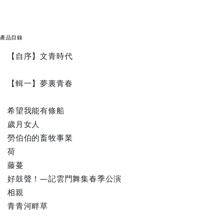
產品目錄
【自序】文青時代
【輯一】夢裏青春
希望我能有條船
歲月女人
勞伯伯的畜牧事業
荷
藤蔓
好鼓聲！—記雲門舞集春季公演
相親
青青河畔草