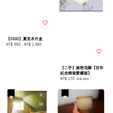
【EGDD】夏克木片盒
Regular
NT$ 960
-
NT$ 2,680
price
【二手】祕密花園【百年
紀念精裝愛藏版】
Sale
NT$ 170
Regular
NT$ 350
price
price
優惠
優惠