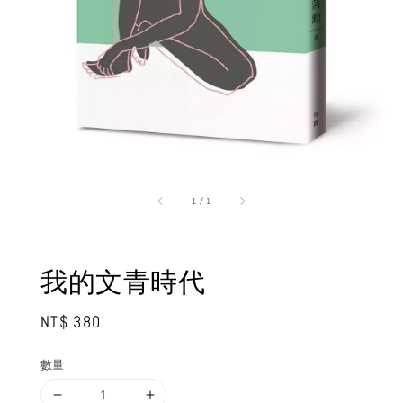
1
/
1
我的文青時代
Regular
NT$ 380
price
數量