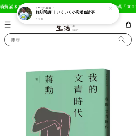
現在去購物！
消費滿＄1800免運費
首次註冊輸入折扣碼「GOODL
⋆** ༘
已購買了
好好閱讀T｜いくいく小高潮色計事務所X好好生活書店聯名款
5 天前
搜尋