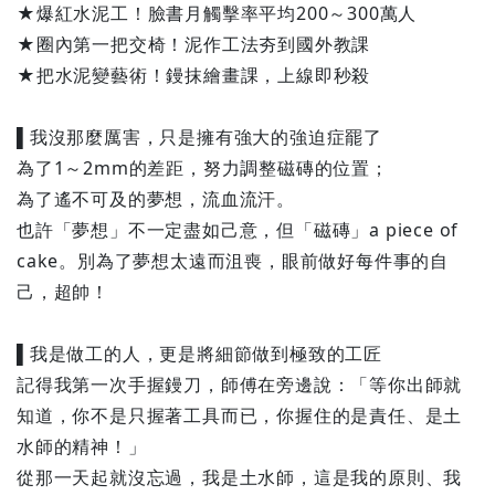
★爆紅水泥工！臉書月觸擊率平均200～300萬人
★圈內第一把交椅！泥作工法夯到國外教課
★把水泥變藝術！鏝抹繪畫課，上線即秒殺
▌我沒那麼厲害，只是擁有強大的強迫症罷了
為了1～2mm的差距，努力調整磁磚的位置；
為了遙不可及的夢想，流血流汗。
也許「夢想」不一定盡如己意，但「磁磚」a piece of
cake。別為了夢想太遠而沮喪，眼前做好每件事的自
己，超帥！
▌我是做工的人，更是將細節做到極致的工匠
記得我第一次手握鏝刀，師傅在旁邊說：「等你出師就
知道，你不是只握著工具而已，你握住的是責任、是土
水師的精神！」
從那一天起就沒忘過，我是土水師，這是我的原則、我