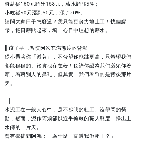
時薪從160元調升168元，薪水調漲5%；
小吃從50元漲到60元，漲了20%。
請問大家日子怎麼過？我只能更努力地上工！找個膠
帶，把日薪貼起來，填上心目中理想的薪水。
▌孩子早已習慣阿爸充滿態度的背影
從小帶著你「蹲著」，不奢望你能跳更高，只希望我們
都能穩穩的、踏實地存在著！也許你認為我們必須仰著
頭，看著別人的鼻孔，但其實，我們看到的是背後那片
天。
│││
水泥工在一般人心中，是不起眼的粗工、沒學問的勞
動，然而，泥作阿鴻卻以近乎偏執的職人態度，掙出土
水師的一片天。
曾有學徒問阿鴻：「為什麼一直叫我做粗工？」