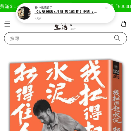
現在去購物！
滿＄1800免運費
首次註冊輸入折扣碼「GOODLIF
石***
已購買了
《大誌雜誌 4月號 第 193 期》封面：Solar 頌樂
3 天前
搜尋