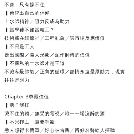
不會，只有撐不住
▎傳統出自己的信仰
土水師精神／阻力反成為助力
▎當學徒不如當粗工？
技術藏在細節裡／工程亂象／讓市場反應價值
▎不只是工人
走出國際／職人形象／泥作師傅的價值
▎不藏私的土水師才是王道
不藏私最帥氣／正向的循環／熱情永遠是原動力，現實
往往是阻力
Chapter 3尊嚴價值
▎窮？我扛！
藏不住的錢／無聲的電視／唯一一場沒醉的酒
▎不只掙工，還要爭氣
憨人想得卡簡單／好心被雷親／留好名聲給人探聽