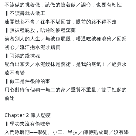
不該做的挑著做，該做的搶著做／認命，也要有韌性
▎不讀書就去做工
連開機都不會／往事不堪回首，眼前的路不得不走
▎無彼種屁股，唔通吃彼種瀉藥
羨慕別人的人生／無彼種屁股，唔通吃彼種瀉藥／回歸
初心／流汗抱水泥才踏實
▎阿鴻的鏝抹魂
配角出頭天／水泥鏝抹是藝術，是我的底氣！／經典永
遠不會變
▎做工是件很帥的事
用心對待每個獨一無二的家／重質不重量／雙手扛起的
前途
Chapter 2 職人態度
▎學功夫沒有偷吃步
入門琢磨期──學徒、小工、半技／師傅熟成期／沒有學