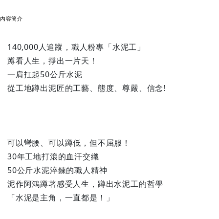
內容簡介
140,000人追蹤，職人粉專「水泥工」
蹲看人生，掙出一片天！
一肩扛起50公斤水泥
從工地蹲出泥匠的工藝、態度、尊嚴、信念!
可以彎腰、可以蹲低，但不屈服！
30年工地打滾的血汗交織
50公斤水泥淬鍊的職人精神
泥作阿鴻蹲著感受人生，蹲出水泥工的哲學
「水泥是主角，一直都是！」