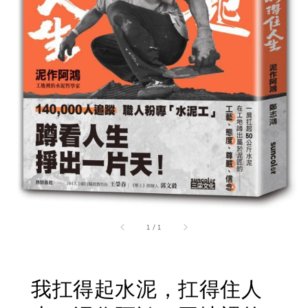
1
/
1
我扛得起水泥，扛得住人