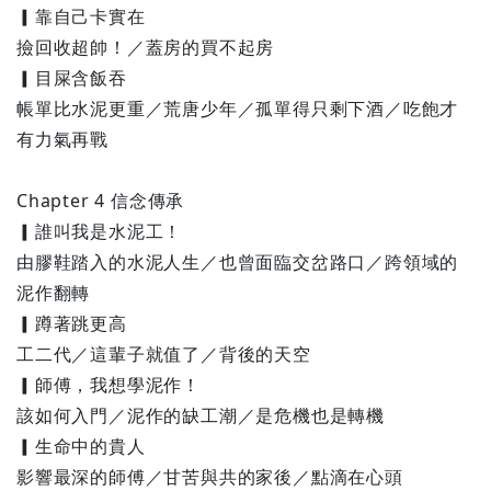
▎靠自己卡實在
撿回收超帥！／蓋房的買不起房
▎目屎含飯吞
帳單比水泥更重／荒唐少年／孤單得只剩下酒／吃飽才
有力氣再戰
Chapter 4 信念傳承
▎誰叫我是水泥工！
由膠鞋踏入的水泥人生／也曾面臨交岔路口／跨領域的
泥作翻轉
▎蹲著跳更高
工二代／這輩子就值了／背後的天空
▎師傅，我想學泥作！
該如何入門／泥作的缺工潮／是危機也是轉機
▎生命中的貴人
影響最深的師傅／甘苦與共的家後／點滴在心頭