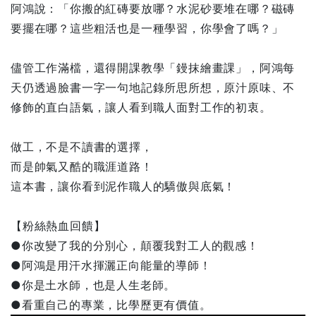
阿鴻說：「你搬的紅磚要放哪？水泥砂要堆在哪？磁磚
要擺在哪？這些粗活也是一種學習，你學會了嗎？」
儘管工作滿檔，還得開課教學「鏝抹繪畫課」，阿鴻每
天仍透過臉書一字一句地記錄所思所想，原汁原味、不
修飾的直白語氣，讓人看到職人面對工作的初衷。
做工，不是不讀書的選擇，
而是帥氣又酷的職涯道路！
這本書，讓你看到泥作職人的驕傲與底氣！
【粉絲熱血回饋】
●你改變了我的分別心，顛覆我對工人的觀感！
●阿鴻是用汗水揮灑正向能量的導師！
●你是土水師，也是人生老師。
●看重自己的專業，比學歷更有價值。