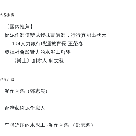
各界推薦
【國內推薦】
從泥作師傅變成鏝抹畫講師，行行真能出狀元！
──104人力銀行職涯教育長 王榮春
發揮社會影響力的水泥工哲學
──《樂土》創辦人 郭文毅
作者介紹
泥作阿鴻（鄭志鴻）
台灣藝術泥作職人
有強迫症的水泥工 -泥作阿鴻 （鄭志鴻）