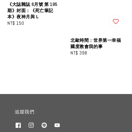
《大誌雜誌 6月號 第 195
期》封面：《死亡筆記
本》夜神月與Ｌ
Regular
NT$ 150
price
北歐時間：世界第一幸福
國度教會我的事
Regular
NT$ 398
price
追蹤我們