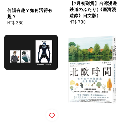
【7月初到貨】台湾漫遊
鉄道のふたり(《臺灣漫
何謂有趣？如何活得有
遊錄》日文版)
趣？
Regular
NT$ 700
Regular
NT$ 380
price
price