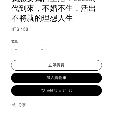
代到來，不婚不生，活出
不將就的理想人生
Regular
NT$ 450
price
數量
立即購買
加入購物車
Add to wishlist
分享