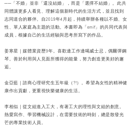
──「不婚」並非「還沒結婚」，而是「選擇不結婚」。此共
同體讓更多人看見、理解這個新時代的生活方式，並且找到
志同道合的夥伴。自2019年4月起，持續舉辦各種以不婚、女
性、單人家庭為主題的活動。本書即為「emif」的共同代表與
成員，根據自己的生活經驗與思考所寫下的作品。
姜寒星｜媒體業資歷9年。喜歡邊工作邊喝威士忌，偶爾彈鋼
琴。善於利用與人見面所獲得的能量，努力創造更美好的邂
逅。
金亞藍｜諮商心理研究生五年級（?!）。希望為女性的精神健
康作出貢獻，更重視快樂健康的生活。
李相似｜從文組進入工大，有著工大的理性與文組的創意。
熱愛寫作、學習機械設計，在需要技術的時刻，總是散發光
芒的專業技術人員。