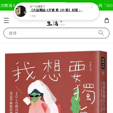
現在去購物！
消費滿＄1800免運費
首次註冊輸入折扣碼「GOODL
石***
已購買了
《大誌雜誌 4月號 第 193 期》封面：Solar 頌樂
3 天前
搜尋