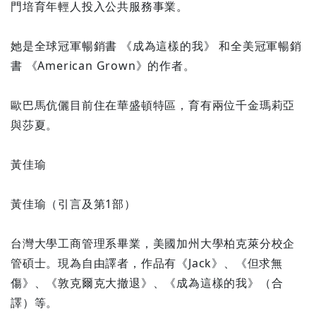
門培育年輕人投入公共服務事業。
她是全球冠軍暢銷書 《成為這樣的我》 和全美冠軍暢銷
書 《American Grown》的作者。
歐巴馬伉儷目前住在華盛頓特區，育有兩位千金瑪莉亞
與莎夏。
黃佳瑜
黃佳瑜（引言及第1部）
台灣大學工商管理系畢業，美國加州大學柏克萊分校企
管碩士。現為自由譯者，作品有《Jack》、《但求無
傷》、《敦克爾克大撤退》、《成為這樣的我》（合
譯）等。