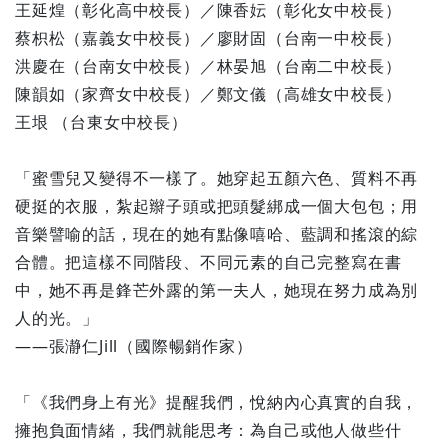
王延煌（彰化高中校長）／陳香妘（彰化女中校長）
蔡枳松（嘉義女中校長）／廖財固（台南一中校長）
洪慶在（台南女中校長）／林晏旭（台南二中校長）
陳韻如（家齊女中校長）／鄭文儀（高雄女中校長）
王垠 （台東女中校長）
「蜜雪兒又變得不一樣了。她穿起五顏六色、質料不再
硬挺的衣服，紮起辮子頭或把頭髮綁成一個大包包；用
音樂譬喻的話，現在的她有點像嘻哈、藍調和搖滾的綜
合體。把這樣不同階段、不同元素的自己完整寫在書
中，她不再是鋒芒外露的第一夫人，她現在努力成為別
人的光。」
——張瀞仁Jill（國際暢銷作家）
「《我們身上有光》提醒我們，悅納內心真實的自我，
擁抱負面情緒，我們就能思考：為自己或他人做些什