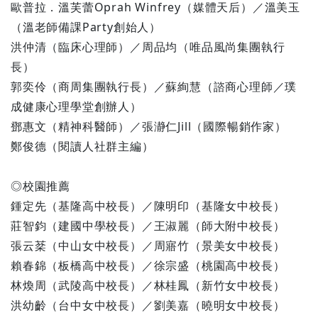
歐普拉．溫芙蕾Oprah Winfrey（媒體天后）／溫美玉
（溫老師備課Party創始人）
洪仲清（臨床心理師）／周品均（唯品風尚集團執行
長）
郭奕伶（商周集團執行長）／蘇絢慧（諮商心理師／璞
成健康心理學堂創辦人）
鄧惠文（精神科醫師）／張瀞仁Jill（國際暢銷作家）
鄭俊德（閱讀人社群主編）
◎校園推薦
鍾定先（基隆高中校長）／陳明印（基隆女中校長）
莊智鈞（建國中學校長）／王淑麗（師大附中校長）
張云棻（中山女中校長）／周寤竹（景美女中校長）
賴春錦（板橋高中校長）／徐宗盛（桃園高中校長）
林煥周（武陵高中校長）／林桂鳳（新竹女中校長）
洪幼齡（台中女中校長）／劉美嘉（曉明女中校長）