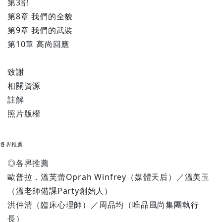
第3部
第8章 我們的全貌
第9章 我們的武裝
第10章 高尚回應
致謝
相關資源
註解
照片版權
各界推薦
◎各界推薦
歐普拉．溫芙蕾Oprah Winfrey（媒體天后）／溫美玉
（溫老師備課Party創始人）
洪仲清（臨床心理師）／周品均（唯品風尚集團執行
長）