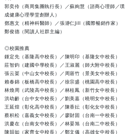
郭奕伶（商周集團執行長）／蘇絢慧（諮商心理師／璞
成健康心理學堂創辦人）
鄧惠文（精神科醫師）／張瀞仁Jill（國際暢銷作家）
鄭俊德（閱讀人社群主編）
◎校園推薦
鍾定先（基隆高中校長）／陳明印（基隆女中校長）
莊智鈞（建國中學校長）／王淑麗（師大附中校長）
張云棻（中山女中校長）／周寤竹（景美女中校長）
賴春錦（板橋高中校長）／徐宗盛（桃園高中校長）
林煥周（武陵高中校長）／林桂鳳（新竹女中校長）
洪幼齡（台中女中校長）／劉美嘉（曉明女中校長）
王延煌（彰化高中校長）／陳香妘（彰化女中校長）
蔡枳松（嘉義女中校長）／廖財固（台南一中校長）
洪慶在（台南女中校長）／林晏旭（台南二中校長）
陳韻如（家齊女中校長）／鄭文儀（高雄女中校長）