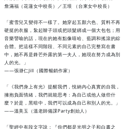
詹滿福（花蓮女中校長）／王垠 （台東女中校長）
「蜜雪兒又變得不一樣了。她穿起五顏六色、質料不再
硬挺的衣服，紮起辮子頭或把頭髮綁成一個大包包；用
音樂譬喻的話，現在的她有點像嘻哈、藍調和搖滾的綜
合體。把這樣不同階段、不同元素的自己完整寫在書
中，她不再是鋒芒外露的第一夫人，她現在努力成為別
人的光。」
——張瀞仁Jill（國際暢銷作家）
「《我們身上有光》提醒我們，悅納內心真實的自我，
擁抱負面情緒，我們就能思考：為自己或他人做些什
麼？於是，黑暗中，我們可以成為自己和別人的光。」
——溫美玉（溫老師備課Party創始人）
「聖經中有段文字說：『你們都是光明之子和白晝之