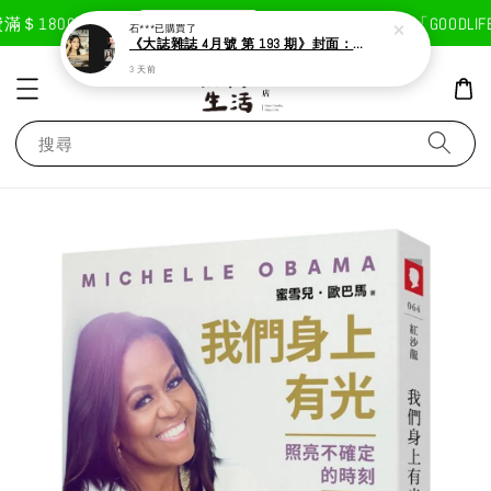
現在去購物！
1800免運費
首次註冊輸入折扣碼「GOODLIFE」
石***
已購買了
《大誌雜誌 4月號 第 193 期》封面：Solar 頌樂
3 天前
搜尋