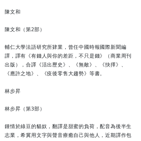
陳文和
陳文和（第2部）
輔仁大學法語研究所肄業，曾任中國時報國際新聞編
譯，譯有《有錢人與你的差距，不只是錢》（商業周刊
出版），合譯《活出歷史》、《無敵》、《抉擇》、
《應許之地》、《疫後零售大趨勢》等書。
林步昇
林步昇（第3部）
鍾情於綠豆的貓奴，翻譯是甜蜜的負荷，配音為後半生
志業，希冀用文字與聲音療癒自己與他人，近期譯作包