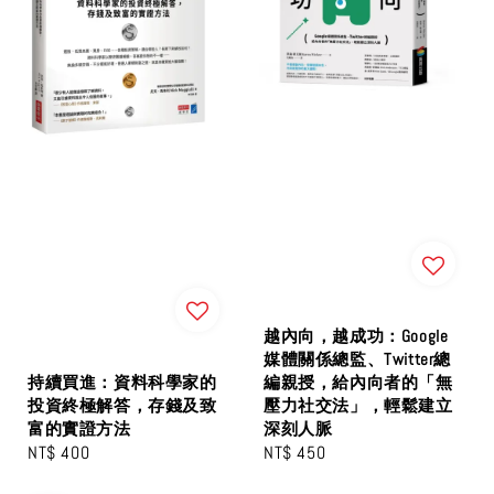
越內向，越成功：Google
媒體關係總監、Twitter總
持續買進：資料科學家的
編親授，給內向者的「無
投資終極解答，存錢及致
壓力社交法」，輕鬆建立
富的實證方法
深刻人脈
Regular
NT$ 400
Regular
NT$ 450
price
price