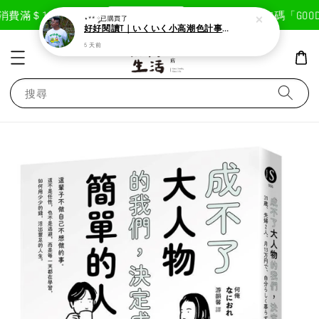
現在去購物！
費滿＄1800免運費
首次註冊輸入折扣碼「GOODLI
⋆** ༘
已購買了
好好閱讀T｜いくいく小高潮色計事務所X好好生活書店聯名款
5 天前
搜尋