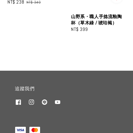
Sale
NT$ 238
Regular
NT$ 340
price
price
山野系・職人手捻流釉陶
杯（草木綠 / 琥珀褐）
Regular
NT$ 399
price
追蹤我們