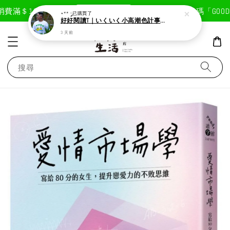
現在去購物！
費滿＄1800免運費
首次註冊輸入折扣碼「GOODLI
⋆** ༘
已購買了
好好閱讀T｜いくいく小高潮色計事務所X好好生活書店聯名款
3 天前
搜尋