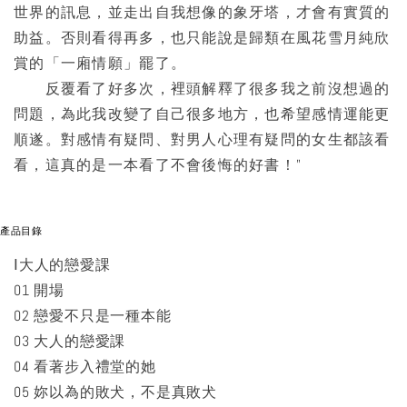
世界的訊息，並走出自我想像的象牙塔，才會有實質的
助益。否則看得再多，也只能說是歸類在風花雪月純欣
賞的「一廂情願」罷了。
反覆看了好多次，裡頭解釋了很多我之前沒想過的
問題，為此我改變了自己很多地方，也希望感情運能更
順遂。對感情有疑問、對男人心理有疑問的女生都該看
看，這真的是一本看了不會後悔的好書！"
產品目錄
Ⅰ大人的戀愛課
01 開場
02 戀愛不只是一種本能
03 大人的戀愛課
04 看著步入禮堂的她
05 妳以為的敗犬，不是真敗犬