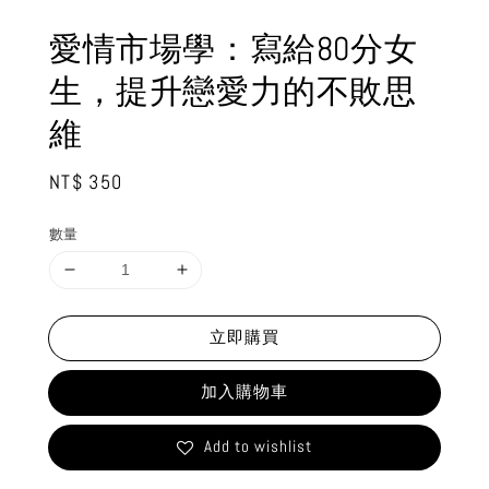
愛情市場學：寫給80分女
生，提升戀愛力的不敗思
維
Regular
NT$ 350
price
數量
立即購買
加入購物車
Add to wishlist