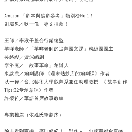
Amazon 「劇本與編劇參考」類別榜No.1！
劇場鬼才耿一偉 專文推薦！
王師／牽猴子整合行銷總監
羊咩老師／「羊咩老師的追劇國文課」粉絲團團主
吳絡纓／資深編劇
李洛克／「故事革命」創辦人
東默農／編劇講師‧《週末熱炒店的編劇課》作者
耿一偉／台北藝術大學戲劇系兼任助理教授‧ 《 故事創作
Tips:32堂創意課》作者
許榮哲／華語首席故事教練
專業推薦（依姓氏筆劃序）
除非看到商機，否則經紀人、製作人、出版商都會直接