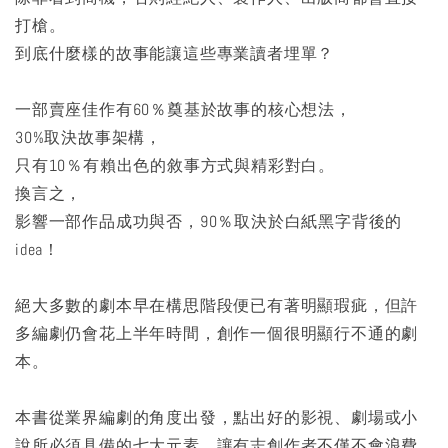
打槍。
到底什麼樣的故事能讓這些專業讀者埋單？
一部賣座佳作有60％奠基於故事的核心想法，
30%取決故事架構，
只有10％有賴出色的敘事方式與精彩對白。
換言之，
影響一部作品成功與否，90％取決於白紙黑字背後的
idea！
絕大多數的劇本早在構思階段便已有著明顯瑕疵，但許
多編劇仍會花上半年時間，創作一個很明顯行不通的劇
本。
本書從業界編劇的角度出發，點出好的影視、劇場或小
說所必須具備的七大元素，讓有志創作者不僅不會浪費