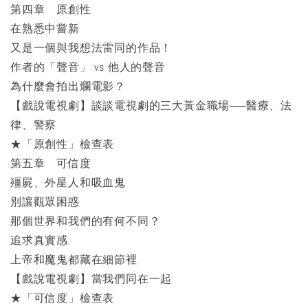
第四章 原創性
在熟悉中嘗新
又是一個與我想法雷同的作品！
作者的「聲音」 vs 他人的聲音
為什麼會拍出爛電影？
【戲說電視劇】談談電視劇的三大黃金職場──醫療、法
律、警察
★「原創性」檢查表
第五章 可信度
殭屍、外星人和吸血鬼
別讓觀眾困惑
那個世界和我們的有何不同？
追求真實感
上帝和魔鬼都藏在細節裡
【戲說電視劇】當我們同在一起
★「可信度」檢查表