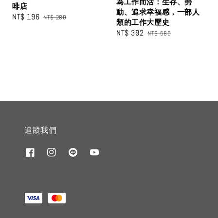
為工作而活：生存、勞
啡店
動、追求幸福感，一部人
Sale
NT$ 196
Regular
NT$ 280
類的工作大歷史
price
price
Sale
NT$ 392
Regular
NT$ 560
price
price
追蹤我們