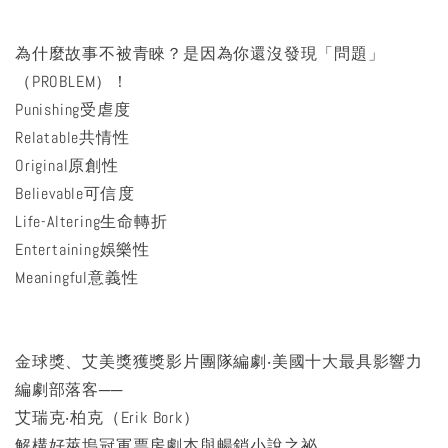
為什麼故事不被青睞？是因為你還沒發現「問題」
（PROBLEM）！
Punishing受虐度
Relatable共情性
Original原創性
Believable可信度
Life-Altering生命轉折
Entertaining娛樂性
Meaningful意義性
金球獎、艾美獎獲獎影片團隊編劇‧美國十大最具影響力
編劇部落客──
艾瑞克‧柏克（Erik Bork）
解構好萊塢冠軍票房劇本與暢銷小說之祕