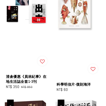
清倉優惠《員林紀事》在
地生活誌全套1-3刊
科學明信片-復刻海洋
Sale
NT$ 350
Regular
NT$ 850
Regular
NT$ 60
price
price
price
優惠
優惠