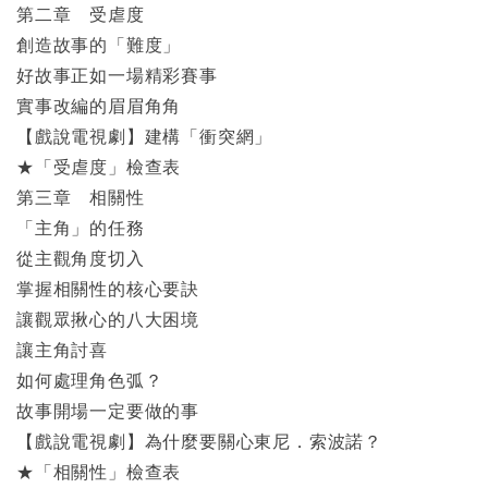
第二章 受虐度
創造故事的「難度」
好故事正如一場精彩賽事
實事改編的眉眉角角
【戲說電視劇】建構「衝突網」
★「受虐度」檢查表
第三章 相關性
「主角」的任務
從主觀角度切入
掌握相關性的核心要訣
讓觀眾揪心的八大困境
讓主角討喜
如何處理角色弧？
故事開場一定要做的事
【戲說電視劇】為什麼要關心東尼．索波諾？
★「相關性」檢查表