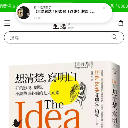
現在去購物！
費滿＄1800免運費
首次註冊輸入折扣碼「GOODLI
石***
已購買了
《大誌雜誌 4月號 第 193 期》封面：Solar 頌樂
3 天前
搜尋