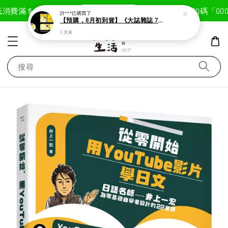
現在去購物！
消費滿＄1800免運費
首次註冊輸入折扣碼「GOODL
許***
已購買了
【預購，8月初到貨】《大誌雜誌 7月號 第 196 期》封面：布丁狗
3 天前
搜尋