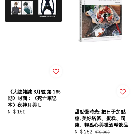
《大誌雜誌 6月號 第 195
期》封面：《死亡筆記
本》夜神月與Ｌ
Regular
NT$ 150
甜點慢時光: 把日子加點
糖, 美好塔派、蛋糕、司
price
康、輕點心與微酒精飲品
Sale
NT$ 252
Regular
NT$ 360
price
price