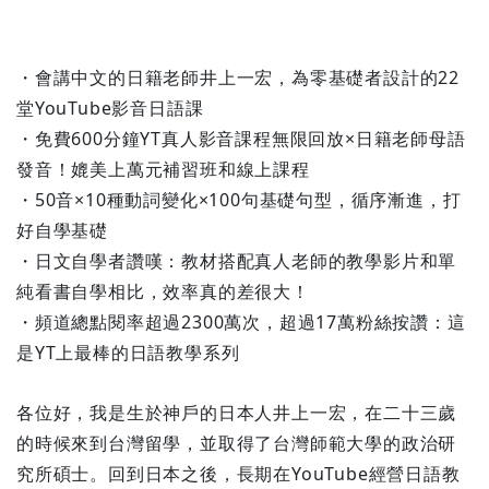
・會講中文的日籍老師井上一宏，為零基礎者設計的22
堂YouTube影音日語課
・免費600分鐘YT真人影音課程無限回放×日籍老師母語
發音！媲美上萬元補習班和線上課程
・50音×10種動詞變化×100句基礎句型，循序漸進，打
好自學基礎
・日文自學者讚嘆：教材搭配真人老師的教學影片和單
純看書自學相比，效率真的差很大！
・頻道總點閱率超過2300萬次，超過17萬粉絲按讚：這
是YT上最棒的日語教學系列
各位好，我是生於神戶的日本人井上一宏，在二十三歲
的時候來到台灣留學，並取得了台灣師範大學的政治研
究所碩士。回到日本之後，長期在YouTube經營日語教