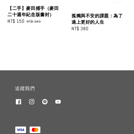
【二手】麥田捕手（麥田
二十週年紀念版書封）
孤獨與不安的課題：為了
Sale
NT$ 150
Regular
NT$ 240
過上更好的人生
price
price
Regular
NT$ 380
price
追蹤我們