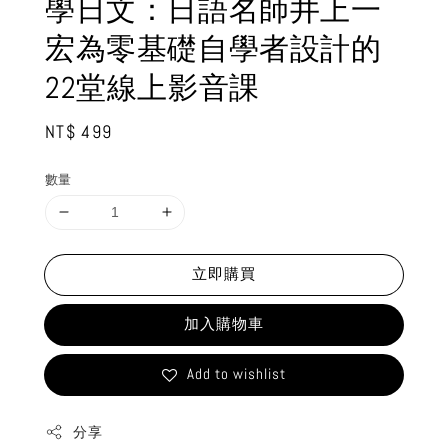
學日文：日語名師井上一
宏為零基礎自學者設計的
22堂線上影音課
Regular
NT$ 499
price
數量
立即購買
加入購物車
Add to wishlist
分享