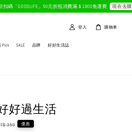
GOODLIFE」50元折抵
消費滿＄1800免運費
現在去購物
登入
購物車
Pick
SALE
品牌
好好生活誌
好好過生活
egular
優惠
T$ 350