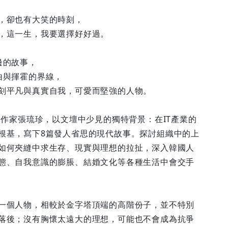
，卻也有大笑的時刻，
，這一生，我要選擇好好過。
邊的故事，
由與揮霍的界線，
刻平凡與真實自我，可愛而堅強的人物。
新人作家張琉珍，以文壇中少見的獨特背景：在IT產業的
根基，寫下8篇發人省思的現代故事。探討組織中的上
如何夾縫中求生存、現實與理想的拉扯，深入韓國人
態、自我意識的膨脹、結婚文化等各種生活中會交手
一個人物，相較於金字塔頂端的高階份子，並不特別
落後；沒有胸懷太遠大的理想，可能也不會成為抗爭