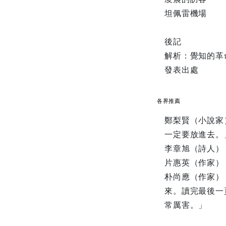
坦佩雷機場
後記
解析：覺知的革
發表出處
各界推薦
鄭梨賢（小說家
一定要放進去。
李章旭（詩人）
片惠英（作家）
朴尚應（作家）
來。讀完最後一
常厲害。」