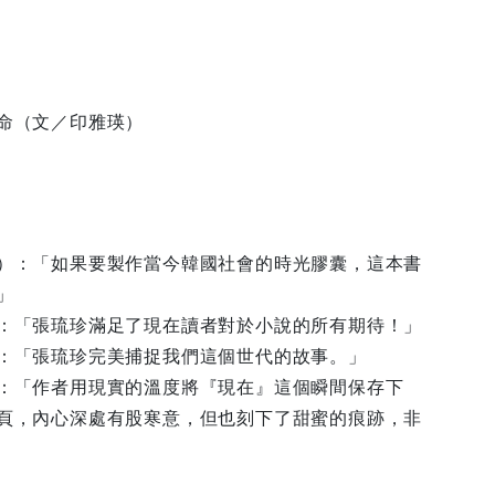
命（文／印雅瑛）
）：「如果要製作當今韓國社會的時光膠囊，這本書
」
：「張琉珍滿足了現在讀者對於小說的所有期待！」
：「張琉珍完美捕捉我們這個世代的故事。」
：「作者用現實的溫度將『現在』這個瞬間保存下
頁，內心深處有股寒意，但也刻下了甜蜜的痕跡，非