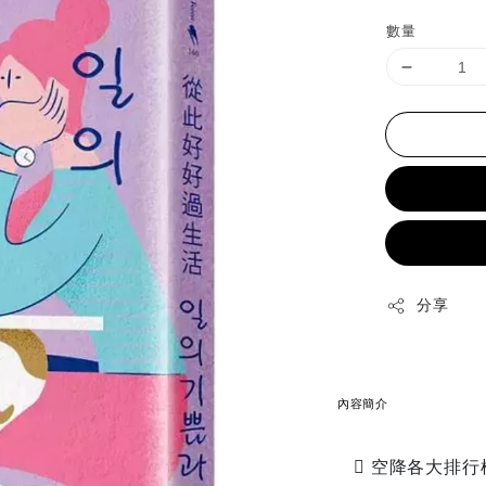
price
p
數量
分享
內容簡介
 空降各大排