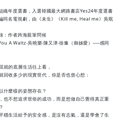
組織年度選書，入選韓國最大網路書店Yes24年度選書
同名電視劇，由《未生》《Kill me, Heal me》吳珉
收錄：作者跨海親筆問候
ing You A Waltz‧吳曉樂‧陳又津‧徐豫（御姊愛）──感同
屈就的底層生活往上看，
就回收多少的現實世代，你是否也曾心想：
以什麼樣的姿態存在？
，也不想追求世俗的成功，而是想做自己覺得真正重
？
平穩生活給予的安全感，是沒有志氣，還是學會了生