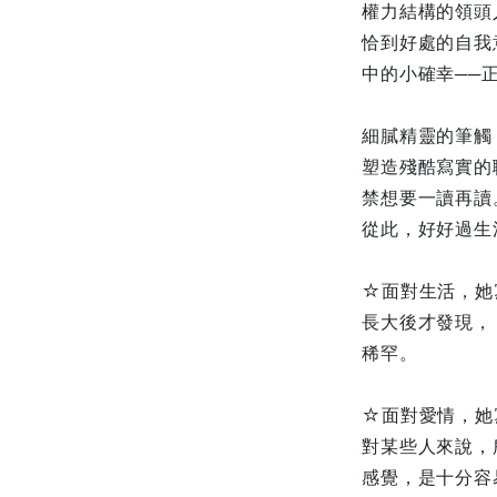
權力結構的領頭
恰到好處的自我
中的小確幸──
細膩精靈的筆觸
塑造殘酷寫實的
禁想要一讀再讀
從此，好好過生
☆面對生活，她
長大後才發現，
稀罕。
☆面對愛情，她
對某些人來說，
感覺，是十分容