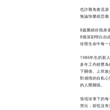
也許難免會流淚
無論快樂或悲傷
8篇圍繞你我身
8個深刻明白自
珍惜生命中每一
1986年生的
多年工作經歷為
下關係、上班族
對感情的自私心
的人際關係。
張琉珍筆下的每
突出，卻也沒有