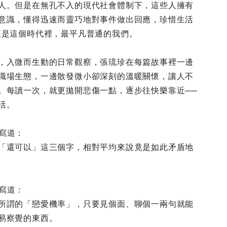
人。但是在無孔不入的現代社會體制下，這些人擁有
意識，懂得迅速而靈巧地對事件做出回應，珍惜生活
正是這個時代裡，最平凡普通的我們。
，入微而生動的日常觀察，張琉珍在每篇故事裡一邊
職場生態，一邊散發微小卻深刻的溫暖關懷，讓人不
。每讀一次，就更拋開悲傷一點，逐步往快樂靠近──
活。
寫道：
「還可以」這三個字，相對平均來說竟是如此矛盾地
寫道：
所謂的「戀愛機率」，只要見個面、聊個一兩句就能
易察覺的東西。