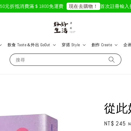
元折抵
消費滿＄1800免運費
首次註冊輸入折扣碼「
現在去購物！
飲食 Taste＆外出 GoOut
穿搭 Style
創作 Create
企画 
搜尋
從此
Sale
NT$ 245
R
N