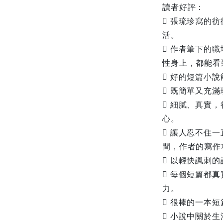
讀者好評：
 張琉珍寫的
活。
 作者筆下的
性身上，都能看
 好的短篇小
 既簡單又充
 細膩、真實
心。
 讓人忍不住
間，作者的寫作
 以輕快諷刺
 每個短篇都
力。
 很棒的一本
 小說中關於