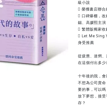
級小說
 榮獲書店聯合
 口碑爆棚，改編
錫、高媛熙主演
 繁體版獨家
 Let Me S
身受推薦
從疲憊、迷惘、
在這個付出多少
十年後的我，會
不想為公司賣命
要的事，可以嗎
放下夢想，接受
存？