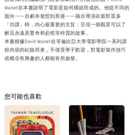
Mamet在本書說明了電影是如何構組而成的。他從不同的
面向——自劇本發想到剪接——揭示導演在面對眾多
「功課」時，內心最重要的主旨：呈現一個觀眾可以了
解且永遠具驚奇和必然等特質的故事。
本書根據David Mamet在哥倫比亞大學電影學院一系列課
程內容的紀錄而來，不僅受學子歡迎，對電影製作技巧
或概念有興趣的人都能有所啟發。
您可能也喜歡