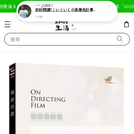
現在去購物！
費滿＄1800免運費
首次註冊輸入折扣碼「GOODLI
⋆** ༘
已購買了
好好閱讀T｜いくいく小高潮色計事務所X好好生活書店聯名款
3 天前
搜尋