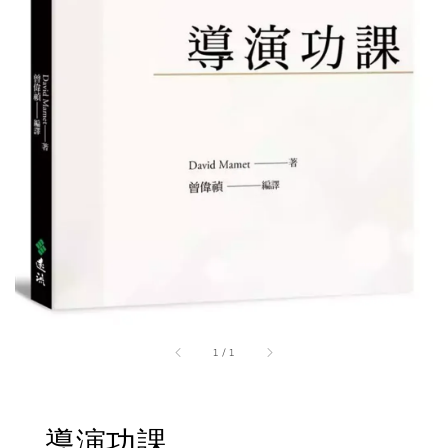
1
/
1
導演功課