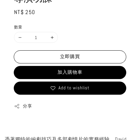
Regular
NT$ 250
price
數量
立即購買
加入購物車
Add to wishlist
分享
憑著獨特的編劇技巧及多部劇情片的實務經驗，David