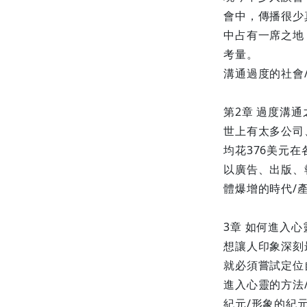
會中，傳播很少
中占有一席之地
考量。
溝通過度的社會
第2章 過度溝通
世上有太多公司
均花376美元
以廣告、出版、
體爆增的時代/
3章 如何進入心
想讓人印象深刻
就必須嘗試定位
進入心靈的方法
紀元/形象的紀