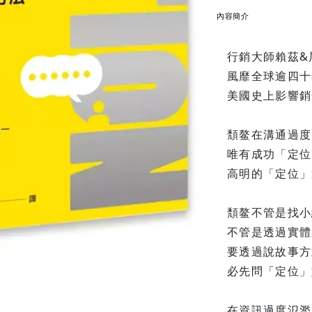
內容簡介
行銷大師賴茲&
風靡全球逾四十
美國史上影響銷
頽鳌在溝通過度
唯有成功「定位
高明的「定位」
頽鳌不管是找小
不管是透過實體
要透過說故事方
必先問「定位」
在資訊過度氾濫