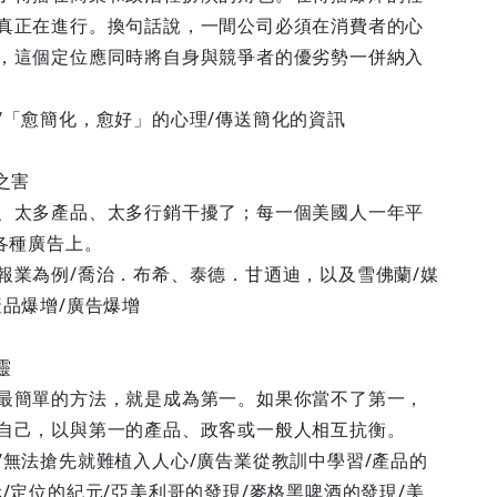
真正在進行。換句話說，一間公司必須在消費者的心
，這個定位應同時將自身與競爭者的優劣勢一併納入
/「愈簡化，愈好」的心理/傳送簡化的資訊
之害
、太多產品、太多行銷干擾了；每一個美國人一年平
在各種廣告上。
報業為例/喬治．布希、泰德．甘迺迪，以及雪佛蘭/媒
產品爆增/廣告爆增
靈
最簡單的方法，就是成為第一。如果你當不了第一，
自己，以與第一的產品、政客或一般人相互抗衡。
/無法搶先就難植入人心/廣告業從教訓中學習/產品的
元/定位的紀元/亞美利哥的發現/麥格黑啤酒的發現/美