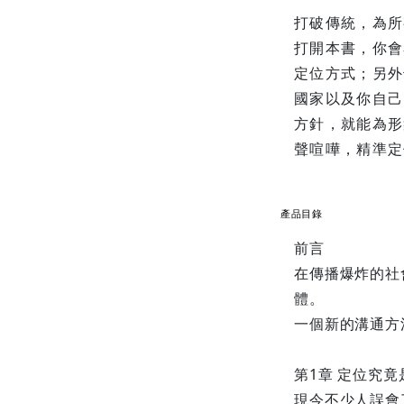
打破傳統，為所
打開本書，你會
定位方式；另外
國家以及你自己
方針，就能為形
聲喧嘩，精準定
產品目錄
前言
在傳播爆炸的社
體。
一個新的溝通方
第1章 定位究竟
現今不少人誤會