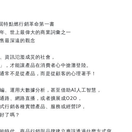
屈特點燃行銷革命第一書
年、世上最偉大的商業詞彙之一
售最深遠的觀念
、資訊氾濫成災的社會，
」，才能讓產品在消費者心中搶灘登陸。
通常不是從產品，而是從顧客的心理著手！
編、運用大數據分析，甚至借助AI人工智慧，
通路、網路直播，或者擴展成O2O，
式行銷各種實體產品、服務或經營IP，
好了嗎？
的時代，商品行銷與品牌建立應該透過什麼方式突