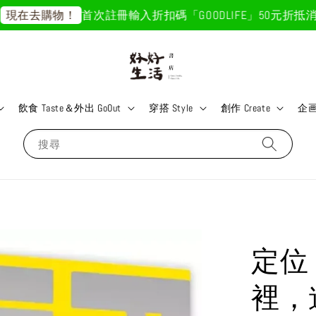
首次註冊輸入折扣碼「GOODLIFE」50元折抵
消費滿
在去購物！
飲食 Taste＆外出 GoOut
穿搭 Style
創作 Create
企画 
搜尋
定位
裡，