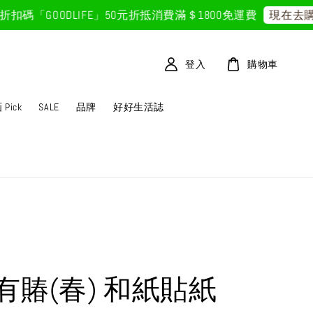
「GOODLIFE」50元折抵
消費滿＄1800免運費
現在去購物
登入
購物車
Pick
SALE
品牌
好好生活誌
有賰(春) 和紙貼紙