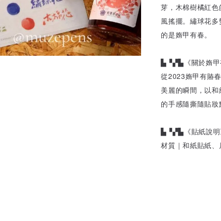
芽，木棉樹橘紅色
風搖擺。繡球花多
的是媠甲有春。
▙▝▞▙《關於媠甲
從2023媠甲有
美麗的瞬間，以和
的手感隨撕隨貼妝
▙▝▞▙《貼紙說明
材質｜和紙貼紙、尺寸