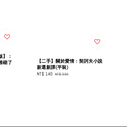
版】：
【二手】關於愛情：契訶夫小說
堆砌了
新選新譯(平裝)
Sale
NT$ 140
Regular
NT$ 300
price
price