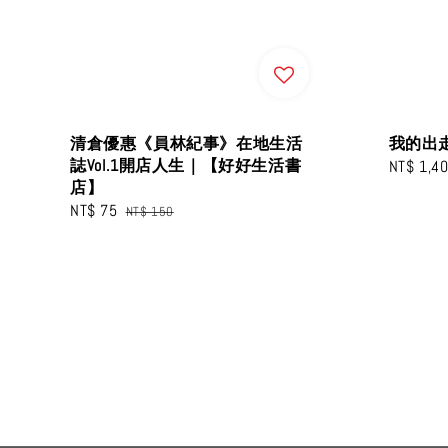
清倉優惠《員林紀事》在地生活
我的出
誌Vol.1開店人生｜【好好生活書
Regular
NT$ 1,4
店】
price
Sale
NT$ 75
Regular
NT$ 150
price
price