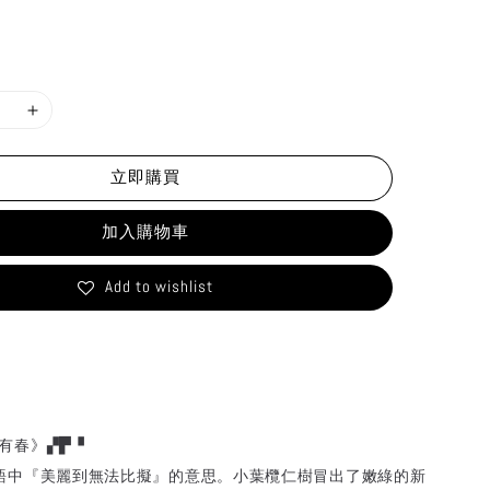
立即購買
加入購物車
Add to wishlist
有春》▞▛▝
台語中『美麗到無法比擬』的意思。小葉欖仁樹冒出了嫩綠的新