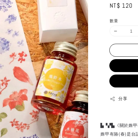
Regular
NT$ 120
price
數量
分享
▙▝▞▙《關於媠甲
媠甲有賰(春)是