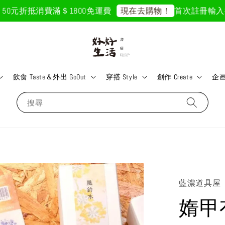
0元折抵
消費滿＄1800免運費
首次註冊輸入折扣碼
現在去購物！
飲食 Taste＆外出 GoOut
穿搭 Style
創作 Create
企画 
搜尋
藍濃道具屋
媠甲