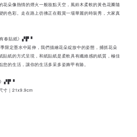
的花朵像熱情的煙火一般妝點天空，風鈴木柔軟的黃色花瓣隨
變的色彩。走在路上彷彿正在觀賞一場華麗的時裝秀，大家真
有春貼紙》▞▛▝
賰春季限定墨水中延伸，我們描繪花朵綻放中的姿態，捕抓花朵
紙貼紙的方式呈現，和紙貼紙是柔軟具有纖維感的紙質，極佳
點您的生活，讓你的生活多采多姿媠甲有賰。
》▞▛▝
｜21x9.9cm