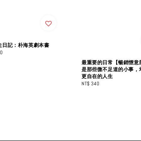
走日記：朴海英劇本書
00
最重要的日常【暢銷愜意
是那些微不足道的小事，
更自在的人生
Regular
NT$ 340
price