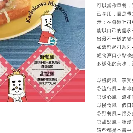
可以當作早餐，
己享用，還是帶
示：在每道吐司
能以自己的需求
出最不一樣的變
如濃郁起司系列‧
輕食爽口小點‧飽
多樣化的美味，
◎極簡風→享受
◎流行風→咖啡
◎暖心風→溫和
◎慢食風→假日
◎野餐風→跟芬
◎甜點風→瀰漫
這些都是本書中