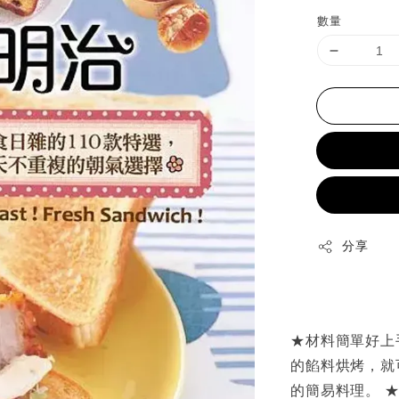
price
數量
分享
★材料簡單好上
的餡料烘烤，就
的簡易料理。 