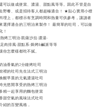
還可以做成便當、濃湯、甜點風等等。因此不管是自
去野餐、或是招待客人都超極適合！ ★貼心實用小標
料理上，都標示有烹調時間和熱量可供參考，讓讀者
來選擇適合的三明治來製作！ 最簡單的吐司，可以做
化！
熱烤三明治‧凱薩沙拉‧濃湯‧
足肉排風‧甜點系‧焗烤&鹹派等等
讓你怎麼樣都吃不膩。
奶油香氣的2分鐘烤吐司
館裡的吐司先生法式三明治
喚醒早晨的元氣濃湯吐司
時光悠閒享受的熱烤三明治
多精一起享用的麵包便當
香甜空氣的風味法式吐司
介紹的百變風格，