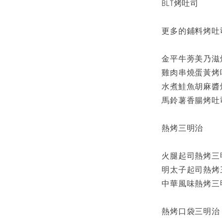
BLT烤吐司
更多的鋪料烤吐
金平牛蒡美乃滋
雞肉串燒蛋黃烤
水煮鮭魚胡麻醬
馬鈴薯香腸烤吐
熱烤三明治
火腿起司熱烤三
明太子起司熱烤
中華風味熱烤三
熱烤口袋三明治