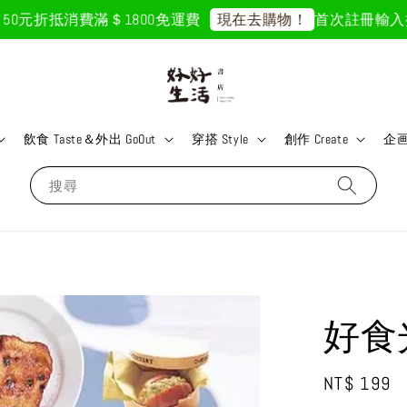
元折抵
消費滿＄1800免運費
首次註冊輸入折扣碼「
現在去購物！
飲食 Taste＆外出 GoOut
穿搭 Style
創作 Create
企画 
搜尋
好食
Regular
NT$ 199