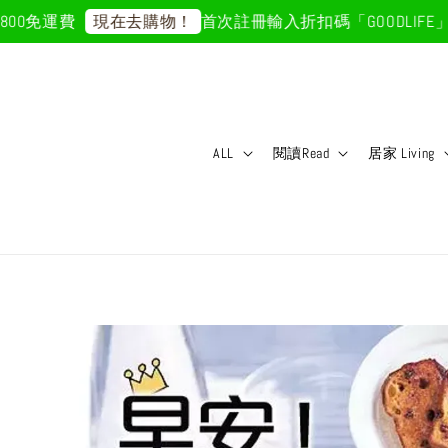
免運費
首次註冊輸入折扣碼「GOODLIFE」50
現在去購物！
ALL
閱讀Read
居家 Living