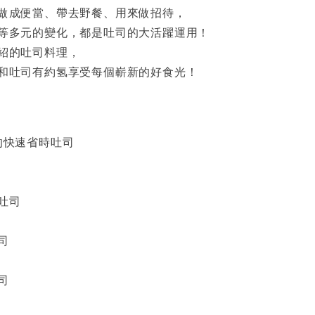
做成便當、帶去野餐、用來做招待，
等多元的變化，都是吐司的大活躍運用！
紹的吐司料理，
和吐司有約氢享受每個嶄新的好食光！
的快速省時吐司
吐司
司
司