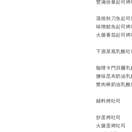
豐滿份量起司烤
蒲燒秋刀魚起司
味噌鯖魚起司烤
火腿番茄起司烤
下酒菜風乳酪吐
咖哩卡門貝爾乳
鹽味昆布奶油乳
蟹肉棒奶油乳酪
鋪料烤吐司
炒蛋烤吐司
火腿蛋烤吐司