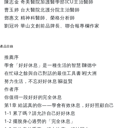
陳志金 奇美醫院加護醫學部ICU主治醫師
曹玉婷 台大醫院北護分院主治醫師
鄧惠文 精神科醫師、榮格分析師
劉冠吟 華山文創前品牌長、聯合報專欄作家
產品目錄
推薦序
學會「好好休息」是一種生活的智慧∣陳德中
在忙碌之餘與自己對話的最佳工具書∣程大洲
努力生活，不忘好好休息∣蘇益賢
作者序
你值得一段好好的完全休息
第1章 給認真的你——學會有效休息，好好照顧自己
1-1 累了嗎？請允許自己好好休息
1-2 擺脫身心過勞的「完全休息」