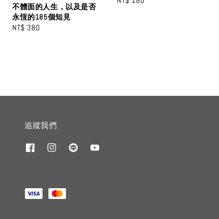
Regular
NT$ 180
不體面的人生，以及是否
price
永恆的185個知見
Regular
NT$ 380
price
追蹤我們