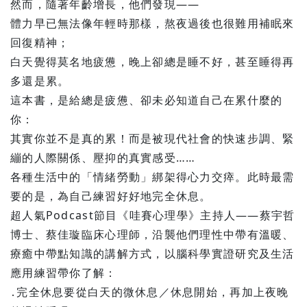
然而，隨著年齡增長，他們發現——
體力早已無法像年輕時那樣，熬夜過後也很難用補眠來
回復精神；
白天覺得莫名地疲憊，晚上卻總是睡不好，甚至睡得再
多還是累。
這本書，是給總是疲憊、卻未必知道自己在累什麼的
你：
其實你並不是真的累！而是被現代社會的快速步調、緊
繃的人際關係、壓抑的真實感受……
各種生活中的「情緒勞動」綁架得心力交瘁。此時最需
要的是，為自己練習好好地完全休息。
超人氣Podcast節目《哇賽心理學》主持人——蔡宇哲
博士、蔡佳璇臨床心理師，沿襲他們理性中帶有溫暖、
療癒中帶點知識的講解方式，以腦科學實證研究及生活
應用練習帶你了解：
․完全休息要從白天的微休息／休息開始，再加上夜晚