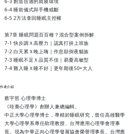
6-3 創造合適的就寢環境
6-4 睡前儀式與手機戒斷
6-5 2方法拿回睡眠主控權
第7章 睡眠問題百百種？混合型案例拆解
7-1 快步調Ｘ高壓力｜認真打拚上班族
7-2 白天累Ｘ晚上嗨｜作息顛倒夜貓族
7-3 睡眠不足Ｘ品質不佳｜易憂高敏型
7-4 難入睡Ｘ睡不好｜更年期後50+大人
作者介紹
蔡宇哲 心理學博士
《哇賽心理學》創辦人兼總編輯。
中正大學心理學博士，專精於睡眠研究，曾任高雄醫學
大學心理學系專任助理教授、台灣應用心理學會理事
長。現為中華正向心理學發展協會榮譽理事長、台灣應