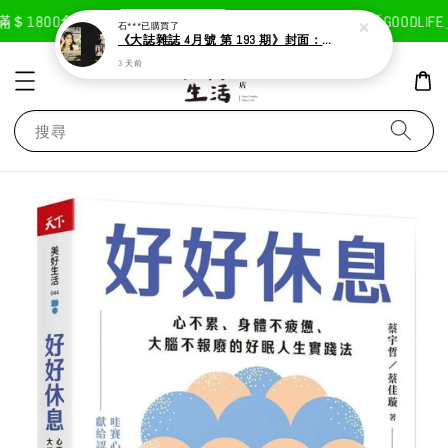
現在去購物！
1800免運費
首次註冊輸入折扣碼「GOODLIFE」
石***
已購買了
《大誌雜誌 4月號 第 193 期》封面：Solar 頌樂
3 天前
搜尋