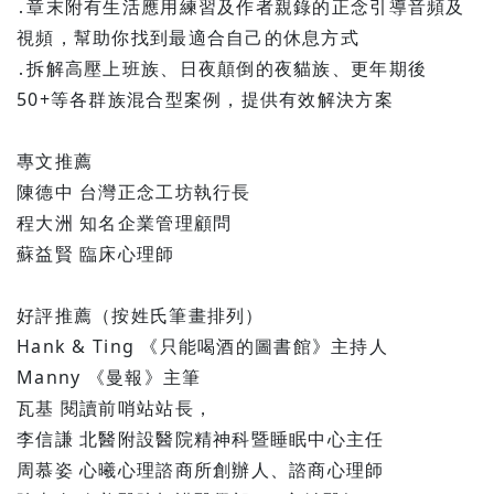
․章末附有生活應用練習及作者親錄的正念引導音頻及
視頻，幫助你找到最適合自己的休息方式
․拆解高壓上班族、日夜顛倒的夜貓族、更年期後
50+等各群族混合型案例，提供有效解決方案
專文推薦
陳德中 台灣正念工坊執行長
程大洲 知名企業管理顧問
蘇益賢 臨床心理師
好評推薦（按姓氏筆畫排列）
Hank & Ting 《只能喝酒的圖書館》主持人
Manny 《曼報》主筆
瓦基 閱讀前哨站站長，
李信謙 北醫附設醫院精神科暨睡眠中心主任
周慕姿 心曦心理諮商所創辦人、諮商心理師