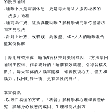
的慢波睡眠
․睡眠不只是深層休息，更是每天清除大腦內垃圾的
「洗腦」過程
․睡前喝牛奶、紅酒真能助眠？腦科學研究幫你釐清坊
間常見說法
․針對上班族、夜貓族、高敏型、50+大人的睡眠混合
型案例拆解
｜應用練習推薦｜睡眠9宮格找對失眠成因、2方法拿回
睡眠主控權、作者親錄的「睡前有效減壓」引導音檔及
影片。每天幫你的大腦重開機，確實恢復心力、體力和
腦力，找回動靜平衡、更有彈性的自己。
本書特點：
․以淺白易懂的方式，「科普」腦科學和心理學實證研
究，詳解身心疲憊的成因、生理機制及解方