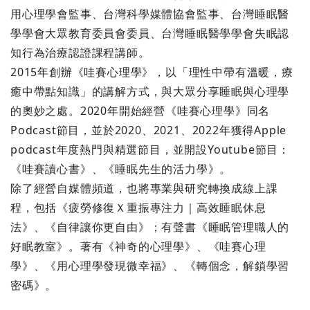
用心理學會監事、台灣科學媒體協會監事、台灣睡眠醫
學學會大眾教育委員會委員、台灣睡眠醫學學會失眠認
知行為治療認證課程講師。
2015年創辦《哇賽心理學》，以「理性中帶有溫暖，療
癒中帶點知識」的講解方式，與大眾分享睡眠與心理學
的奧妙之處。2020年開始經營《哇賽心理學》同名
Podcast節目，並於2020、2021、2022年獲得Apple
podcast年度熱門與精選節目，並開設Youtube節目：
《哇賽讀心書》、《睡眠先生的活力學》。
除了經營自媒體頻道，也將專業與研究轉換成線上課
程，包括《疲勞修復Ｘ重振專注力｜高效睡眠休息
法》、《自律讓你更自由》；有聲書《睡眠管理職人的
好眠教室》。著有《神奇的心理學》、《哇賽心理
學》、《用心理學發現微幸福》、《轉個念，解鎖學習
密碼》。