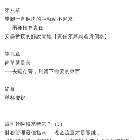
第八章
雙腳一直麻痺的話就站不起來
──兩種預算責任
安曇教授的解說園地【責任預算與進貨價格】
第九章
簡單就是美
──去蕪存菁，只留下需要的東西
終幕
舉杯慶祝
壽司幹嘛轉來轉去？（3）
財務管理最佳指南──現金流量才是關鍵，