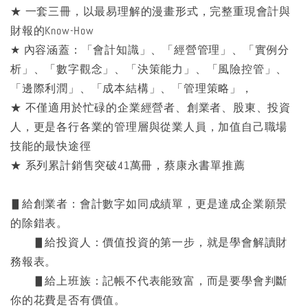
★ 一套三冊，以最易理解的漫畫形式，完整重現會計與
財報的Know-How
★ 內容涵蓋：「會計知識」、「經營管理」、「實例分
析」、「數字觀念」、「決策能力」、「風險控管」、
「邊際利潤」、「成本結構」、「管理策略」，
★ 不僅適用於忙碌的企業經營者、創業者、股東、投資
人，更是各行各業的管理層與從業人員，加值自己職場
技能的最快途徑
★ 系列累計銷售突破41萬冊，蔡康永書單推薦
▋給創業者：會計數字如同成績單，更是達成企業願景
的除錯表。
▋給投資人：價值投資的第一步，就是學會解讀財
務報表。
▋給上班族：記帳不代表能致富，而是要學會判斷
你的花費是否有價值。