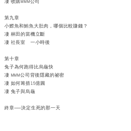
凄 收購MMM公司
第九章
小鰶魚和鮪魚大肚肉，哪個比較賺錢？
凄 林田的當機立斷
凄 社長室 一小時後
第十章
兔子為何跑得比烏龜快
凄 MMM公司背後隱藏的祕密
凄 如何籌措15億圓
凄 兔子與烏龜
終章──決定生死的那一天