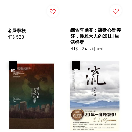
練習有涵養：讓身心皆美
老屋學校
好，優雅大人的201則生
Regular
NT$ 520
活提案
price
Sale
NT$ 224
Regular
NT$ 320
price
price
優惠
優惠