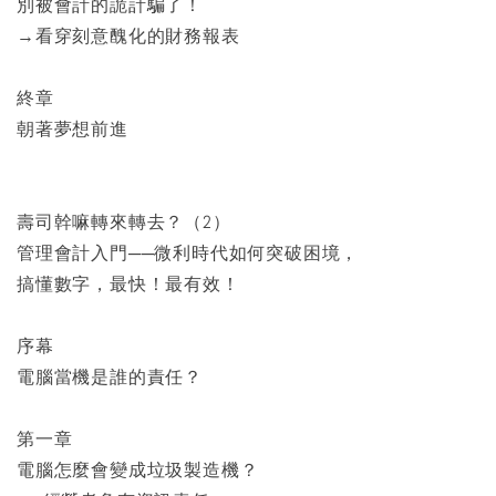
別被會計的詭計騙了！
→看穿刻意醜化的財務報表
終章
朝著夢想前進
壽司幹嘛轉來轉去？（2）
管理會計入門──微利時代如何突破困境，
搞懂數字，最快！最有效！
序幕
電腦當機是誰的責任？
第一章
電腦怎麼會變成垃圾製造機？