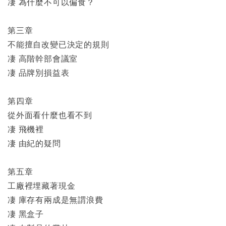
凄 為什麼不可以偏食？
第三章
不能擅自改變已決定的規則
凄 高階幹部會議室
凄 品牌別損益表
第四章
從外面看什麼也看不到
凄 飛機裡
凄 由紀的疑問
第五章
工廠裡埋藏著現金
凄 庫存有兩成是無謂浪費
凄 黑盒子