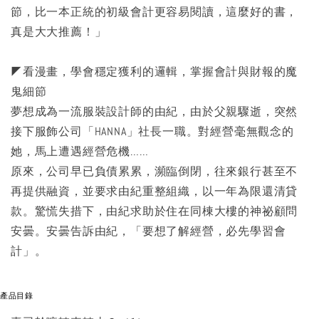
節，比一本正統的初級會計更容易閱讀，這麼好的書，
真是大大推薦！」
◤看漫畫，學會穩定獲利的邏輯，掌握會計與財報的魔
鬼細節
夢想成為一流服裝設計師的由紀，由於父親驟逝，突然
接下服飾公司「HANNA」社長一職。對經營毫無觀念的
她，馬上遭遇經營危機……
原來，公司早已負債累累，瀕臨倒閉，往來銀行甚至不
再提供融資，並要求由紀重整組織，以一年為限還清貸
款。驚慌失措下，由紀求助於住在同棟大樓的神祕顧問
安曇。安曇告訴由紀，「要想了解經營，必先學習會
計」。
產品目錄