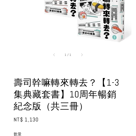
1
/
1
壽司幹嘛轉來轉去？【1-3
集典藏套書】10周年暢銷
紀念版（共三冊）
Regular
NT$ 1,130
price
數量