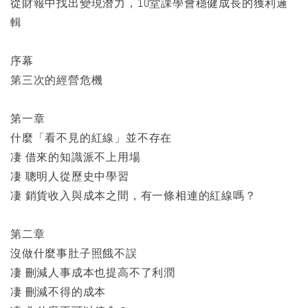
從財報中找出變現潛力，10堂課學會穩健成長的獲利邏
輯
序幕
第三次的經營危機
第一章
什麼「看不見的紅線」並不存在
凄 借來的知識派不上用場
凄 聰明人從歷史中學習
凄 銷貨收入與成本之間，有一條相連的紅線嗎？
第二章
沒做什麼事肚子照餓不誤
凄 刪減人事成本也提高不了利潤
凄 刪減不得的成本