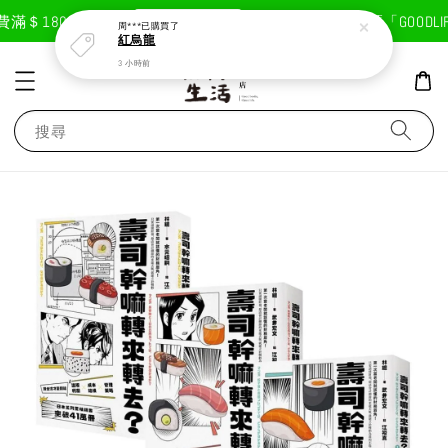
現在去購物！
＄1800免運費
首次註冊輸入折扣碼「GOODLIFE
周***
已購買了
紅烏龍
3 小時前
搜尋