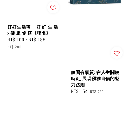
好好生活筷｜ 好 好 生 活
x 健 康 愉 筷《聯名》
Sale
NT$ 100
-
NT$ 196
Regular
price
price
NT$ 280
練習有氣質: 在人生關鍵
時刻, 展現優雅自信的魅
力法則
Sale
NT$ 154
Regular
NT$ 220
price
price