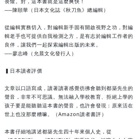
畏懼。對，這本書就是這麼爽快！
──陳頤華（日本文化誌《秋刀魚》總編輯）
從編輯實務切入，對編輯新手固有開啟視野之功，對編
輯老手也可提供自我檢測之方，是有志於編輯工作者的
良伴，讓我們一起探索編輯出版的未來。
──廖志峰（允晨文化發行人）
▍日本讀者評價
文章以口語寫成，讀著讀著感覺彷彿會聽到都築先生的
聲音，非常不可思議。無法融入學校教育、拒絕上學的
孩子要是能聽聽這本書的聲音，也許會發現：原來活在
世上也沒那麼糟嘛。（Amazon讀者書評）
本書仔細地講述都築先生四十年來個人史，從