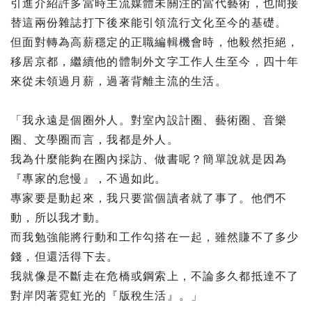
引進介紹許多當時主流媒體未關注的當代藝術，也間接
替這兩份雜誌打下後來能引領流行文化至今的基礎。
但面對轉為高薪穩定的正職編輯機會時，他毅然拒絕，
移居京都，繼續他的體制外文字工作人生至今，四十年
來從未領過月薪，過著背離主流的生活。
「我永遠是個圈外人。對室內設計圈、藝術圈、音樂
圈、文學圈而言，我都是外人。
我為什麼能夠在圈內採訪、做書呢？簡單說就是因為
『專家的怠慢』，不過如此。
專家要是動起來，我只要當個讀者就了事了。他們不
動，所以我才動。
而我勉強能將行動和工作勾搭在一起，雖然賺不了多少
錢，但還活得下去。
我就像是不斷走在危橋或鋼索上，不論多久都抵達不了
對岸閃著霓虹光的『版稅生活』。」