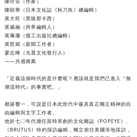
陳玠安（作家）
陳頤華（日本文化誌《秋刀魚》總編輯）
黃大旺（黑狼那卡西）
黃威融（跨界編輯人）
黃珮珊（慢工出版社總編輯）
黃哲斌（新聞工作者）
廖志峰（允晨文化發行人）
——共感推薦
「定義這個時代的是什麼呢？應該就是我們已進入『無
潮流時代』的事實吧。」
都築響一，可說是日本此世代中最具真正獨立精神的自
由編輯與文字工作者。
他於七〇年代擔任當時草創的文化雜誌《POPEYE》、
《BRUTUS》特約採訪編輯，獨立前往美國等地採訪，