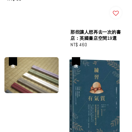
price
那些讓人想再去一次的書
店：英國書店空間19選
Regular
NT$ 460
price
優惠
優惠