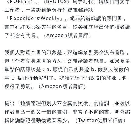
《POPEYE》、《BRUTUS》寫手時代、轉職自由文字
工作者，一路談到他發行付費電郵雜誌
「Roadsiders’Weekly」。絕非給編輯讀的專門書，
書中有許多都築先生的名言，從各種立場出發的讀者讀
了都會有共鳴。（Amazon讀者書評）
我個人對這本書的印象是：跟編輯業界完全沒有關聯，
但「作者立身處世的方法」會帶給讀者能量。如果要舉
重點的話應該是：a. 順從自己的興趣 b. 做別人沒做的
事 c. 反正行動就對了。我讀完留下很深刻的印象，也
獲得了勇氣。（Amazon讀者書評）
提出「通情達理但別人不會真的照做」的論調，並佐以
作者自己一個又一個的實例。非常了不起的書。圈外編
輯比瀕臨絕種動物還要稀少。（Twitter使用者評論）