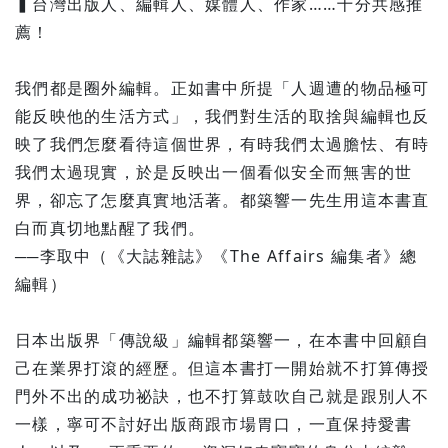
▍台灣出版人、編輯人、媒體人、作家……十分共感推
薦！
我們都是圈外編輯。正如書中所提「人週遭的物品極可
能反映他的生活方式」，我們對生活的取捨與編輯也反
映了我們怎麼看待這個世界，有時我們太過膽怯、有時
我們太過現實，於是反映出一個看似安全而無害的世
界，卻忘了怎麼真實地活著。都築響一先生用這本書直
白而真切地點醒了我們。
──李取中（《大誌雜誌》《The Affairs 編集者》總
編輯）
日本出版界「傳說級」編輯都築響一，在本書中回顧自
己在業界打滾的經歷。但這本書打一開始就不打算傳授
門外不出的成功祕訣，也不打算鼓吹自己就是跟別人不
一樣，寧可不討好出版商跟市場胃口，一直保持愛書