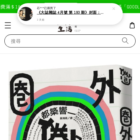
現在去購物！
滿＄1800免運費
首次註冊輸入折扣碼「GOODLIF
石***
已購買了
《大誌雜誌 4月號 第 193 期》封面：Solar 頌樂
3 天前
搜尋