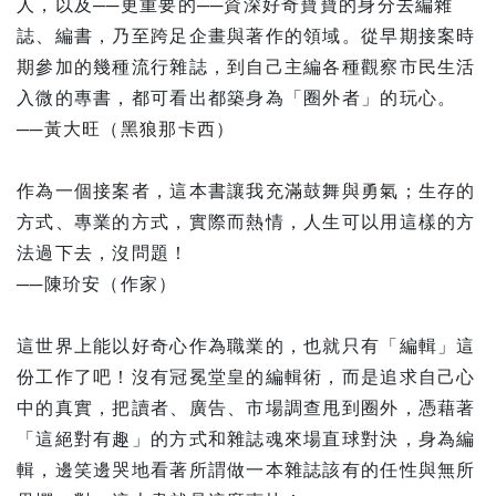
人，以及──更重要的──資深好奇寶寶的身分去編雜
誌、編書，乃至跨足企畫與著作的領域。從早期接案時
期參加的幾種流行雜誌，到自己主編各種觀察市民生活
入微的專書，都可看出都築身為「圈外者」的玩心。
──黃大旺（黑狼那卡西）
作為一個接案者，這本書讓我充滿鼓舞與勇氣；生存的
方式、專業的方式，實際而熱情，人生可以用這樣的方
法過下去，沒問題！
──陳玠安（作家）
這世界上能以好奇心作為職業的，也就只有「編輯」這
份工作了吧！沒有冠冕堂皇的編輯術，而是追求自己心
中的真實，把讀者、廣告、市場調查甩到圈外，憑藉著
「這絕對有趣」的方式和雜誌魂來場直球對決，身為編
輯，邊笑邊哭地看著所謂做一本雜誌該有的任性與無所