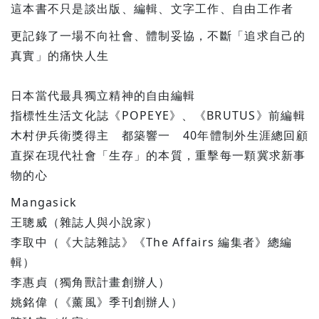
這本書不只是談出版、編輯、文字工作、自由工作者
更記錄了一場不向社會、體制妥協，不斷「追求自己的
真實」的痛快人生
日本當代最具獨立精神的自由編輯
指標性生活文化誌《POPEYE》、《BRUTUS》前編輯
木村伊兵衛獎得主 都築響一 40年體制外生涯總回顧
直探在現代社會「生存」的本質，重擊每一顆冀求新事
物的心
Mangasick
王聰威（雜誌人與小說家）
李取中（《大誌雜誌》《The Affairs 編集者》總編
輯）
李惠貞（獨角獸計畫創辦人）
姚銘偉（《薰風》季刊創辦人）