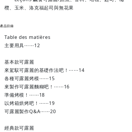
欖、玉米、洛克福起司與無花果
產品目錄
Table des matières
主要用具⋯⋯12
基本款可露麗
來駕馭可露麗的基礎作法吧！⋯⋯14
各種可露麗烤模⋯⋯15
來製作可露麗麵糊吧！⋯⋯16
準備烤模！⋯⋯18
以烤箱烘烤吧！⋯⋯19
可露麗製作Q&A⋯⋯20
經典款可露麗