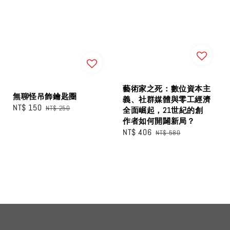
藝術家之死：數位資本主
無聊怪吊飾鑰匙圈
義、社群媒體與零工經濟
Sale
NT$ 150
Regular
NT$ 250
全面崛起，21世紀的創
price
price
作者如何開闢新局？
Sale
NT$ 406
Regular
NT$ 580
price
price