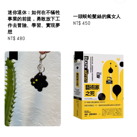
迷你退休：如何在不犠牲
一頭蜈蚣髮絲的瘋女人
事業的前提，勇敢放下工
Regular
NT$ 450
作去冒險、學習、實現夢
price
想
Regular
NT$ 480
price
優惠
優惠