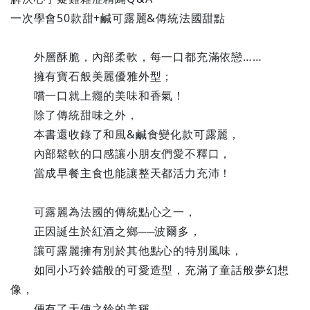
一次學會50款甜+鹹可露麗&傳統法國甜點
外層酥脆，內部柔軟，每一口都充滿依戀……
擁有寶石般美麗優雅外型；
嚐一口就上癮的美味和香氣！
除了傳統甜味之外，
本書還收錄了和風&鹹食變化款可露麗，
內部鬆軟的口感讓小朋友們愛不釋口，
當成早餐主食也能讓整天都活力充沛！
可露麗為法國的傳統點心之一，
正因誕生於紅酒之鄉──波爾多，
讓可露麗擁有別於其他點心的特別風味，
如同小巧鈴鐺般的可愛造型，充滿了童話般夢幻想
像，
便有了天使之鈴的美稱。