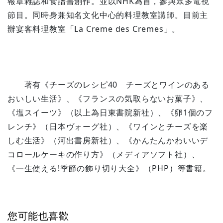
報章雜誌和食譜書創作。並以NHK為首，參與眾多電視
節目。同時身兼知名文化中心的料理教室講師。目前主
辦宴客料理教室「La Creme des Cremes」。
著有《チーズのレシピ40 チーズとワインのある
おいしい生活》、《フランスの気取らないお菓子》、
《塩スイーツ》（以上為日東書院新社）、《卵1個のフ
レンチ》（日本ヴォーグ社）、《ワインとチーズを楽
しむ生活》（河出書房新社）、《かんたんかわいいデ
コロールケーキの作り方》（メディアソフト社）、
《一生使える!季節の飾り切り大全》（PHP）等書籍。
您可能也喜歡