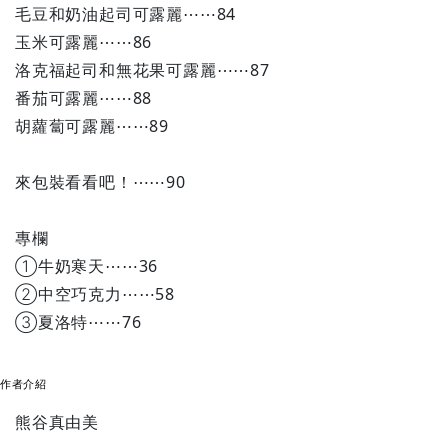
毛豆和奶油起司可露麗⋯⋯84
玉米可露麗⋯⋯86
洛克福起司和無花果可露麗⋯⋯87
番茄可露麗⋯⋯88
胡蘿蔔可露麗⋯⋯89
來包裝看看吧！⋯⋯90
專欄
①牛奶寒天⋯⋯36
②中空巧克力⋯⋯58
③夏洛特⋯⋯76
作者介紹
熊谷真由美