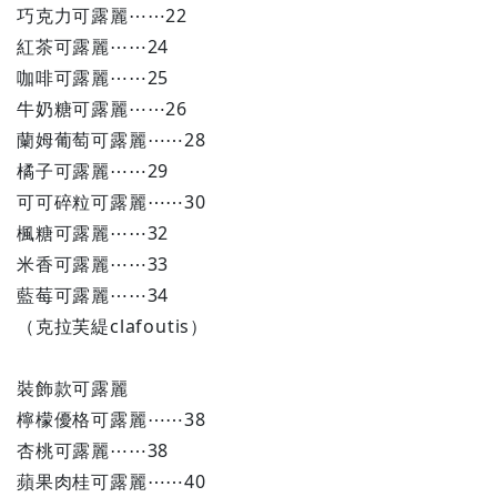
巧克力可露麗⋯⋯22
紅茶可露麗⋯⋯24
咖啡可露麗⋯⋯25
牛奶糖可露麗⋯⋯26
蘭姆葡萄可露麗⋯⋯28
橘子可露麗⋯⋯29
可可碎粒可露麗⋯⋯30
楓糖可露麗⋯⋯32
米香可露麗⋯⋯33
藍莓可露麗⋯⋯34
（克拉芙緹clafoutis）
裝飾款可露麗
檸檬優格可露麗⋯⋯38
杏桃可露麗⋯⋯38
蘋果肉桂可露麗⋯⋯40