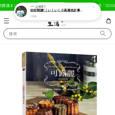
現在去購物！
費滿＄1800免運費
首次註冊輸入折扣碼「GOODLI
⋆** ༘
已購買了
好好閱讀T｜いくいく小高潮色計事務所X好好生活書店聯名款
3 天前
搜尋