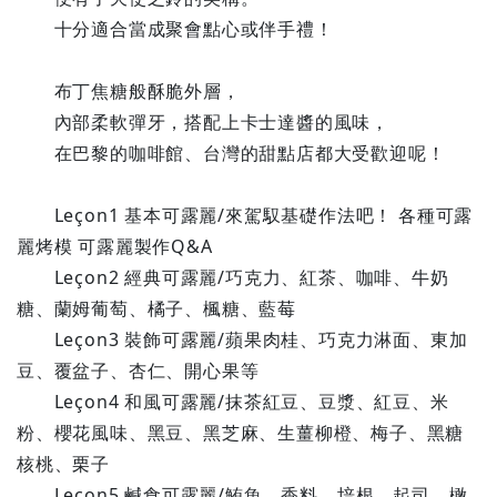
十分適合當成聚會點心或伴手禮！
布丁焦糖般酥脆外層，
內部柔軟彈牙，搭配上卡士達醬的風味，
在巴黎的咖啡館、台灣的甜點店都大受歡迎呢！
Leçon1 基本可露麗/來駕馭基礎作法吧！ 各種可露
麗烤模 可露麗製作Q&A
Leçon2 經典可露麗/巧克力、紅茶、咖啡、牛奶
糖、蘭姆葡萄、橘子、楓糖、藍莓
Leçon3 裝飾可露麗/蘋果肉桂、巧克力淋面、東加
豆、覆盆子、杏仁、開心果等
Leçon4 和風可露麗/抹茶紅豆、豆漿、紅豆、米
粉、櫻花風味、黑豆、黑芝麻、生薑柳橙、梅子、黑糖
核桃、栗子
Leçon5 鹹食可露麗/鮪魚、香料、培根、起司、橄