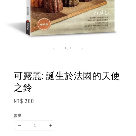
1
/
1
可露麗: 誕生於法國的天使
之鈴
Regular
NT$ 280
price
數量