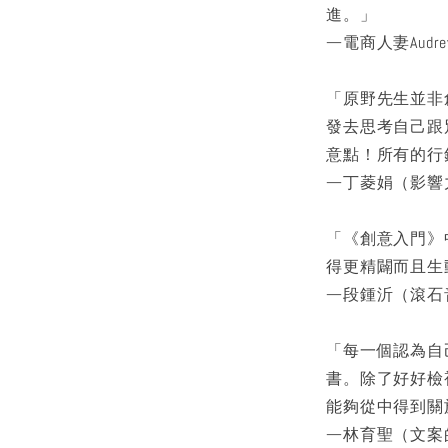
進。」
—電商人妻Aud
「原野先生並非
發去思考自己跟
意點！所有的行
—丁菱娟（影響
「《創意入門》
得更精闢而且生
—段鍾沂（滾石
「每一個認為自
書。除了好好檢
能夠從中得到關
—林育聖（文案