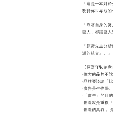
「這是一本對於
改變你世界觀的
「靠著自身的努
巨人，卻讓巨人
「原野先生分析
過的組合』。」
【原野守弘創意
‧偉大的品牌不
‧品牌要談論「
‧廣告是生物學
‧「廣告」的目
‧創造就是重複
‧創造的真義，