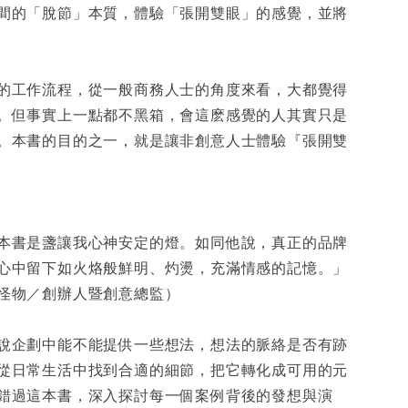
間的「脫節」本質，體驗「張開雙眼」的感覺，並將
的工作流程，從一般商務人士的角度來看，大都覺得
。但事實上一點都不黑箱，會這麽感覺的人其實只是
。本書的目的之一，就是讓非創意人士體驗『張開雙
本書是盞讓我心神安定的燈。如同他說，真正的品牌
心中留下如火烙般鮮明、灼燙，充滿情感的記憶。」
怪物／創辦人暨創意總監）
說企劃中能不能提供一些想法，想法的脈絡是否有跡
從日常生活中找到合適的細節，把它轉化成可用的元
錯過這本書，深入探討每一個案例背後的發想與演