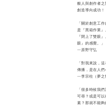
般人與創作者之
創造導向成功！
「關於創意工作
是『黑箱作業』
『閉上了雙眼』
眼』的感覺。」
—原野守弘
「對我來說，這
傳播，是在人們
—李宗柱（夢之
「很多時候我們
可尋？或是可以
素？那就不能夠