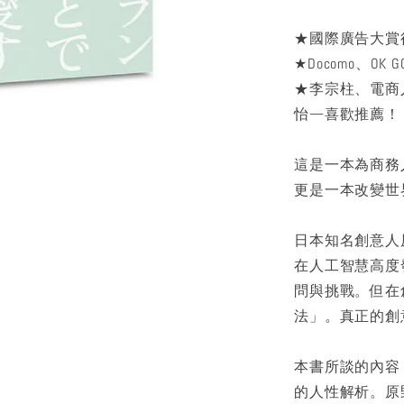
★國際廣告大賞
★Docomo、OK 
★李宗柱、電商人
怡—喜歡推薦！
這是一本為商務
更是一本改變世
日本知名創意人
在人工智慧高度
問與挑戰。但在
法」。真正的創
本書所談的內容
的人性解析。原