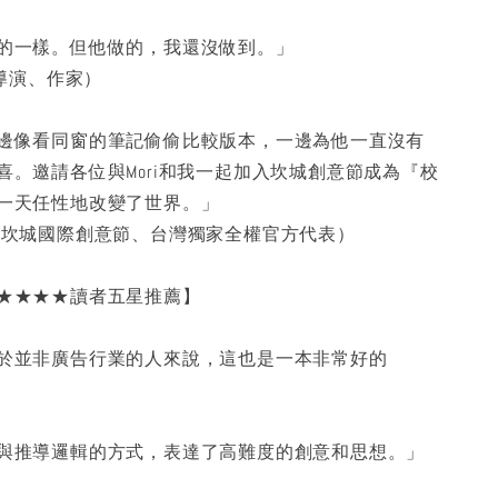
的一樣。但他做的，我還沒做到。」
（導演、作家）
邊像看同窗的筆記偷偷比較版本，一邊為他一直沒有
喜。邀請各位與Mori和我一起加入坎城創意節成為『校
一天任性地改變了世界。」
（坎城國際創意節、台灣獨家全權官方代表）
★★★★讀者五星推薦】
於並非廣告行業的人來說，這也是一本非常好的
與推導邏輯的方式，表達了高難度的創意和思想。」