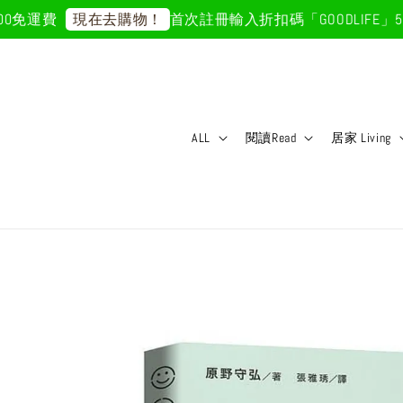
免運費
首次註冊輸入折扣碼「GOODLIFE」50
現在去購物！
ALL
閱讀Read
居家 Living