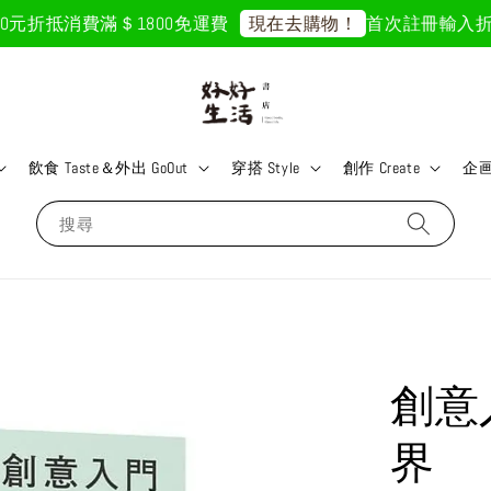
元折抵
消費滿＄1800免運費
首次註冊輸入折扣碼「
現在去購物！
飲食 Taste＆外出 GoOut
穿搭 Style
創作 Create
企画 
搜尋
創意
界