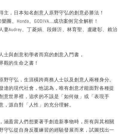
得主，日本知名創意人原野守弘的創意必勝法！
GO樂團、Honda、GODIVA....成功案例完全解析！
妻Audrey、丁菱娟、段鍾沂、林育聖、盧建彰、賴治
人士與創意初學者而寫的創意入門書，
界觀的生命之書！
原野守弘，生涯橫跨商務人士以及創意人兩種身分。
發達的現代社會，他認為，唯有創意才能面對各種提
創意世界裡，追求的不該是「如何做」或「表現手
意，源自對「人性」的充分理解。
，涵蓋當人們想要著手創造新事物時，所有與其相關
野守弘從自身反覆練習的經驗發展而來，試圖找出一