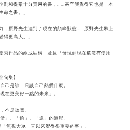
企劃和提案十分實用的書，……甚至我覺得它也是一本
生命之書。」
力，原野先生達到了現在的顛峰狀態……原野先生攀上
變得更高大。」
優秀作品的組成結構，並且『發現到現在還沒有使用
金句集】
說自己是誰，只談自己熱愛什麼。
比現在更美好一點的未來」。
。
的，不是販售。
「借」、「偷」、「還」的過程。
 是「無視大眾一直以來覺得很重要的事」。