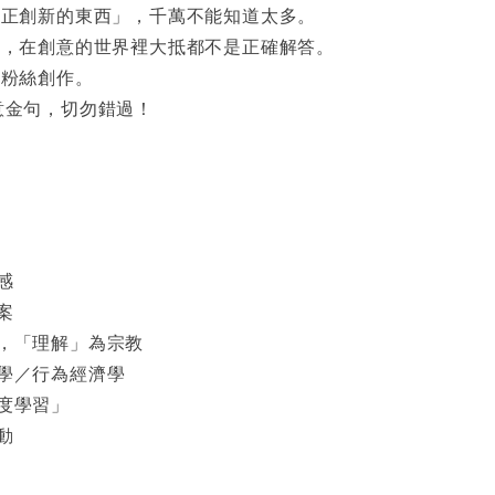
真正創新的東西」，千萬不能知道太多。
彙，在創意的世界裡大抵都不是正確解答。
是粉絲創作。
意金句，切勿錯過！
感
案
，「理解」為宗教
學／行為經濟學
度學習」
動