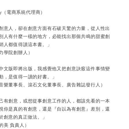
rey（電商系統代理商）
創意人，卻在創意方面有石破天驚的力量，從人性出
別人有什麼一樣的地方，必能找出那個共鳴的甜蜜創
銷人都值得讀這本書。」
力學院創辦人）
中文版即將出版，我感覺他又把創意訣竅這件事情變
動，是值得一讀的好書。」
音樂董事長、滾石文化董事長、廣告雜誌發行人）
己有創意，或想從事創意工作的人，都該先看的一本
視你是真的有創意，還是『自以為有創意』差別，還
於創意的真正做法。」
的美 負責人）