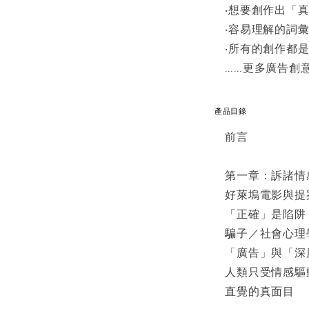
‧想要創作出「
‧容易理解的詞
‧所有的創作都
……更多廣告創
產品目錄
前言
第一章：訴諸情
好萊塢電影與提
「正確」是陷阱
騙子／社會心理
「廣告」與「深
人類只受情感驅
直覺的真面目