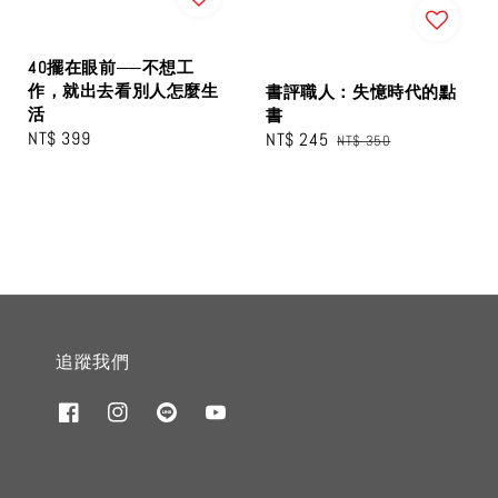
40擺在眼前──不想工
作，就出去看別人怎麼生
書評職人：失憶時代的點
活
書
Regular
NT$ 399
Sale
NT$ 245
Regular
NT$ 350
price
price
price
追蹤我們