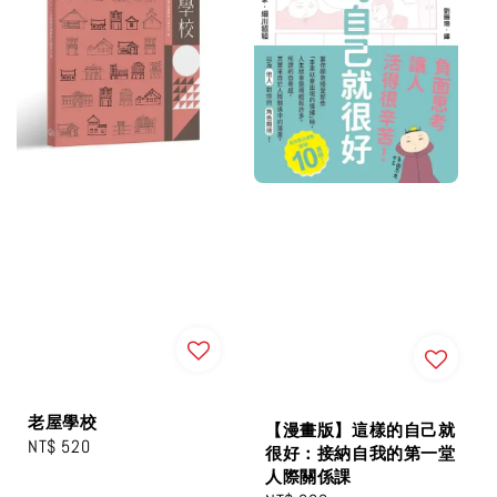
老屋學校
【漫畫版】這樣的自己就
Regular
NT$ 520
很好：接納自我的第一堂
price
人際關係課