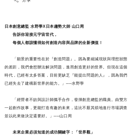
分享
日本創意總監 水野學X日本趨勢大師 山口周
告訴你迎接元宇宙世代，
每個人都該懂得如何創造內容與品牌的全新價值！
「願景的重要性在於『創造問題』。因為要縮減現狀與理想狀態
的差距，我們會想辦法解決問題，進而創造更好的世界。但現在這個
時代，已經有太多答案，目前更缺乏『能提出問題的人』，因為我們
已經失去了建構新世界的能力。」──水野學
「經營者不妨與設計師攜手合作，發揮創意總監的職責。由雙方
一起創作故事，更能打造有趣的未來，這比不厭其煩地進行市場調查
並以此來做決定還要好。」──山口周
未來企業必須知道的成功關鍵字：「世界觀」