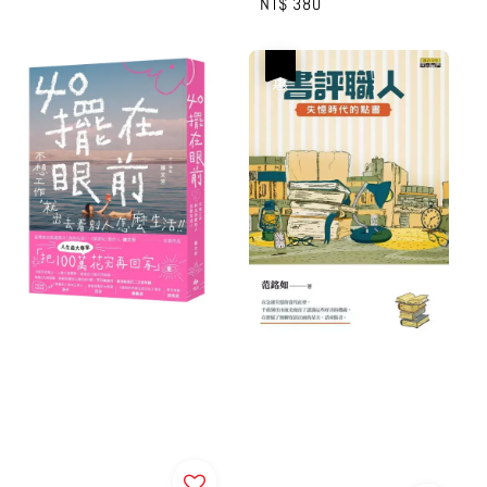
Regular
NT$ 380
price
優惠