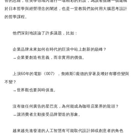
智的思維，在美學領域內進行一場精彩的對談，為讀者描繪一個建構
於日本哲學與經營理念的闡述，也是一堂教我們如何用大腦思考設計
的哲學課程。
他們深刻地談論了許多議題，比如：
企業品牌未來如何在時代的巨浪中站上創新的巔峰？
→企業要創造有意義，而非實用的價值。
上演60年的電影《007》，詹姆斯龐德的穿著及嗜好有哪些變與
不變？
→世界觀也要與時俱進。
沒有做任何廣告的星巴克，為何能成為咖啡店業界的龍頭？
→讓消費者主動接受品牌塑造的形象。
越來越先進發達的人工智慧有可能取代設計師或創意者的角色