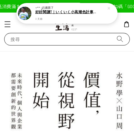
現在去購物！
消費滿＄1800免運費
首次註冊輸入折扣碼「GOODL
⋆** ༘
已購買了
好好閱讀T｜いくいく小高潮色計事務所X好好生活書店聯名款
3 天前
搜尋