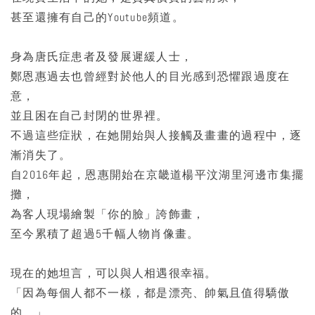
甚至還擁有自己的Youtube頻道。
身為唐氏症患者及發展遲緩人士，
鄭恩惠過去也曾經對於他人的目光感到恐懼跟過度在
意，
並且困在自己封閉的世界裡。
不過這些症狀，在她開始與人接觸及畫畫的過程中，逐
漸消失了。
自2016年起，恩惠開始在京畿道楊平汶湖里河邊市集擺
攤，
為客人現場繪製「你的臉」誇飾畫，
至今累積了超過5千幅人物肖像畫。
現在的她坦言，可以與人相遇很幸福。
「因為每個人都不一樣，都是漂亮、帥氣且值得驕傲
的。」