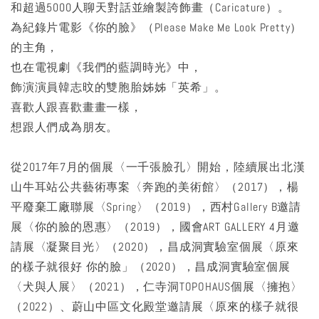
和超過5000人聊天對話並繪製誇飾畫（Caricature）。
為紀錄片電影《你的臉》（Please Make Me Look Pretty）
的主角，
也在電視劇《我們的藍調時光》中，
飾演演員韓志旼的雙胞胎姊姊「英希」。
喜歡人跟喜歡畫畫一樣，
想跟人們成為朋友。
從2017年7月的個展〈一千張臉孔〉開始，陸續展出北漢
山牛耳站公共藝術專案〈奔跑的美術館〉（2017），楊
平廢棄工廠聯展〈Spring〉（2019），西村Gallery B邀請
展〈你的臉的恩惠〉（2019），國會ART GALLERY 4月邀
請展〈凝聚目光〉（2020），昌成洞實驗室個展〈原來
的樣子就很好 你的臉」（2020），昌成洞實驗室個展
〈犬與人展〉（2021），仁寺洞TOPOHAUS個展〈擁抱〉
（2022）、蔚山中區文化殿堂邀請展〈原來的樣子就很