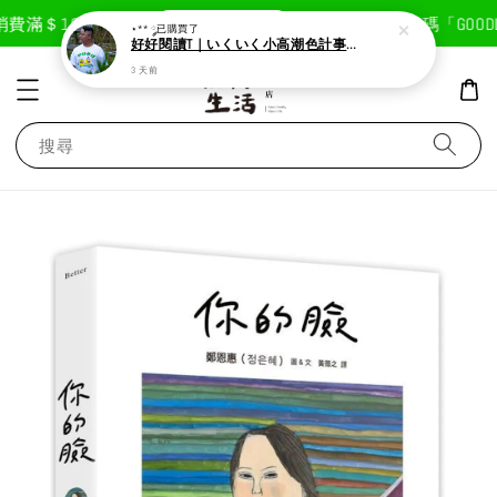
現在去購物！
費滿＄1800免運費
首次註冊輸入折扣碼「GOODLI
⋆** ༘
已購買了
好好閱讀T｜いくいく小高潮色計事務所X好好生活書店聯名款
3 天前
搜尋