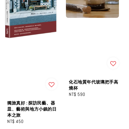
化石地質年代玻璃把手高
燒杯
Regular
NT$ 590
price
獨旅真好 : 探訪民藝、器
皿、藝術與地方小鎮的日
本之旅
Regular
NT$ 450
price