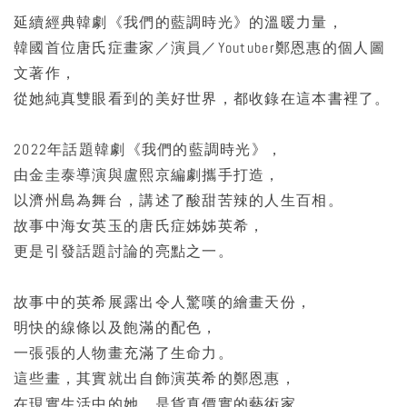
延續經典韓劇《我們的藍調時光》的溫暖力量，
韓國首位唐氏症畫家／演員／Youtuber鄭恩惠的個人圖
文著作，
從她純真雙眼看到的美好世界，都收錄在這本書裡了。
2022年話題韓劇《我們的藍調時光》，
由金圭泰導演與盧熙京編劇攜手打造，
以濟州島為舞台，講述了酸甜苦辣的人生百相。
故事中海女英玉的唐氏症姊姊英希，
更是引發話題討論的亮點之一。
故事中的英希展露出令人驚嘆的繪畫天份，
明快的線條以及飽滿的配色，
一張張的人物畫充滿了生命力。
這些畫，其實就出自飾演英希的鄭恩惠，
在現實生活中的她，是貨真價實的藝術家，