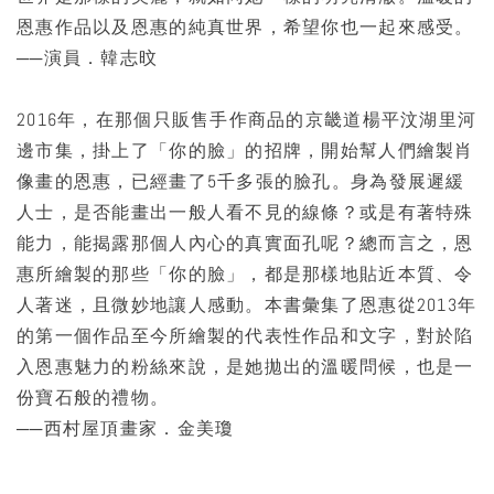
恩惠作品以及恩惠的純真世界，希望你也一起來感受。
──演員．韓志旼
2016年，在那個只販售手作商品的京畿道楊平汶湖里河
邊市集，掛上了「你的臉」的招牌，開始幫人們繪製肖
像畫的恩惠，已經畫了5千多張的臉孔。身為發展遲緩
人士，是否能畫出一般人看不見的線條？或是有著特殊
能力，能揭露那個人內心的真實面孔呢？總而言之，恩
惠所繪製的那些「你的臉」，都是那樣地貼近本質、令
人著迷，且微妙地讓人感動。本書彙集了恩惠從2013年
的第一個作品至今所繪製的代表性作品和文字，對於陷
入恩惠魅力的粉絲來說，是她拋出的溫暖問候，也是一
份寶石般的禮物。
──西村屋頂畫家．金美瓊