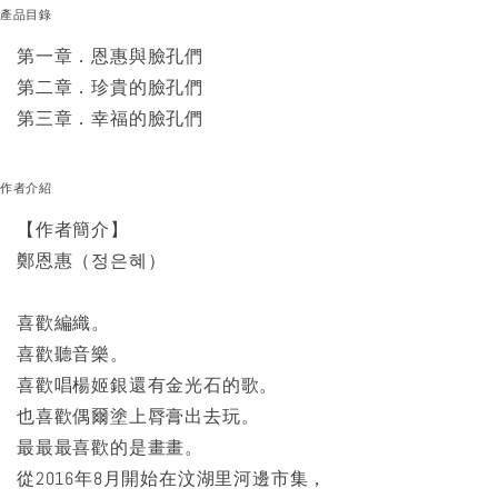
產品目錄
第一章．恩惠與臉孔們
第二章．珍貴的臉孔們
第三章．幸福的臉孔們
作者介紹
【作者簡介】
鄭恩惠（정은혜）
喜歡編織。
喜歡聽音樂。
喜歡唱楊姬銀還有金光石的歌。
也喜歡偶爾塗上脣膏出去玩。
最最最喜歡的是畫畫。
從2016年8月開始在汶湖里河邊市集，