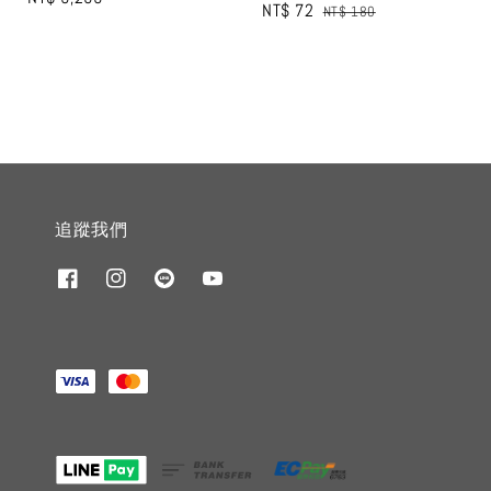
Sale
NT$ 72
Regular
NT$ 180
price
price
price
追蹤我們