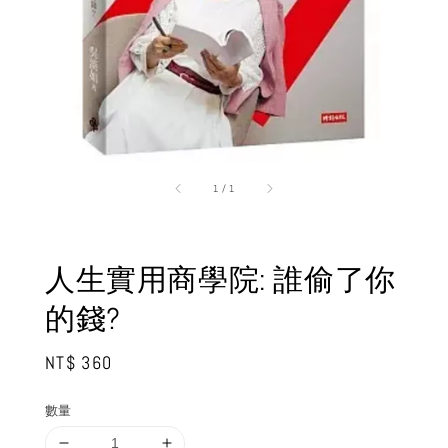
1
/
1
人生實用商學院: 誰偷了你
的錢?
Regular
NT$ 360
price
數量