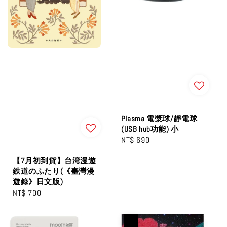
Plasma 電漿球/靜電球
(USB hub功能) 小
Regular
NT$ 690
price
【7月初到貨】台湾漫遊
鉄道のふたり(《臺灣漫
遊錄》日文版)
Regular
NT$ 700
price
優惠