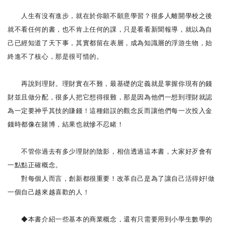
人生有沒有進步，就在於你願不願意學習？很多人離開學校之後
就不看任何的書，也不肯上任何的課，只是看看新聞報導，就以為自
己已經知道了天下事，其實都留在表層，成為知識層的浮游生物，始
終進不了核心，那是很可惜的。
再說到理財。理財實在不難，最基礎的定義就是掌握你現有的錢
財並且做分配，很多人把它想得很難，那是因為他們一想到理財就認
為一定要神乎其技的賺錢！這種錯誤的觀念反而讓他們每一次投入金
錢時都像在賭博，結果也就慘不忍睹！
不管你過去有多少理財的陰影，相信透過這本書，大家好歹會有
一點點正確概念。
對每個人而言，創新都很重要！改革自己是為了讓自己活得好!做
一個自己越來越喜歡的人！
◆本書介紹一些基本的商業概念，還有只需要用到小學生數學的