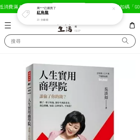
現在去購物！
抵
消費滿＄1800免運費
首次註冊輸入折扣碼「GOOD
周***
已購買了
紅烏龍
20 分鐘前
搜尋