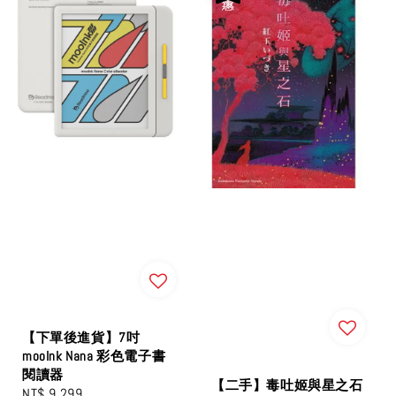
【下單後進貨】7吋
mooInk Nana 彩色電子書
閱讀器
【二手】毒吐姬與星之石
Regular
NT$ 9,299