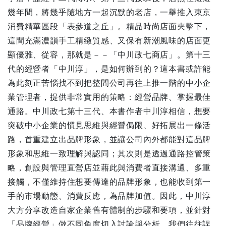
幾年間，將幾乎隨地方一起沉默的老店，一舉推入東京
消費精華區段「表參道之丘」。精品時尚店面夾擊下，
這間充滿濃韻手工精緻質感、又保有新潮風味的店面更
顯優雅、從容，那就是－－「中川政七商店」。第十三
代的經營者「中川淳」，是如何辦到的？這本書或許能
為此刻正苦惱找不到把整間公司再往上推一階的中小企
業管理者，提供非常實用的策略：經營品牌、掌握最佳
通路。中川政七第十三代、本書作者中川淳相信，想要
突破中小企業的慣見思維與經營侷限、好拓展出一條活
路，首重建立出品牌形象，並讓公司內外都能對這品牌
形象和思維一致理解與認同；其次則是透過通路控管策
略，創設與管理直營店並藉此與消費者直接溝通、多重
接觸，不僅維持住想要傳達的品牌形象，也能收到第一
手的市場動態、消費反應，為品牌加值。因此，中川淳
大方分享改造自家企業舊有體制的步驟和要項，並針對
「品牌經營」做不同角度切入討論與分析。我們往往誤