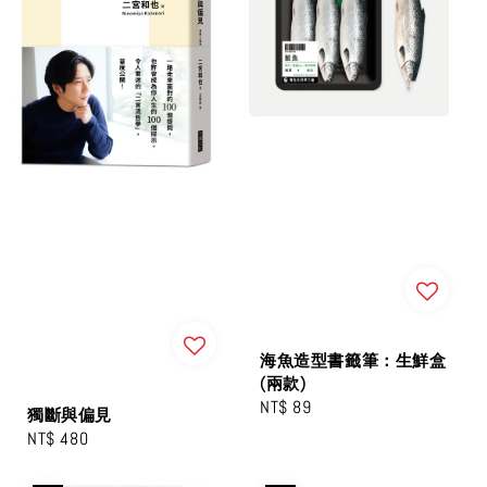
海魚造型書籤筆：生鮮盒
(兩款)
Regular
NT$ 89
獨斷與偏見
price
Regular
NT$ 480
price