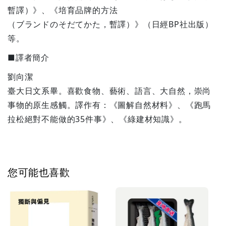
暫譯）》、《培育品牌的方法
（ブランドのそだてかた，暫譯）》（日經BP社出版）
等。
■譯者簡介
劉向潔
臺大日文系畢。喜歡食物、藝術、語言、大自然，崇尚
事物的原生感觸。譯作有：《圖解自然材料》、《跑馬
拉松絕對不能做的35件事》、《綠建材知識》。
您可能也喜歡