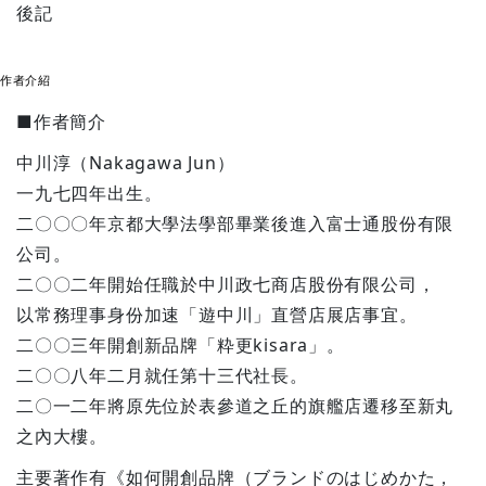
後記
作者介紹
■作者簡介
中川淳（Nakagawa Jun）
一九七四年出生。
二〇〇〇年京都大學法學部畢業後進入富士通股份有限
公司。
二〇〇二年開始任職於中川政七商店股份有限公司，
以常務理事身份加速「遊中川」直營店展店事宜。
二〇〇三年開創新品牌「粋更kisara」。
二〇〇八年二月就任第十三代社長。
二〇一二年將原先位於表參道之丘的旗艦店遷移至新丸
之內大樓。
主要著作有《如何開創品牌（ブランドのはじめかた，