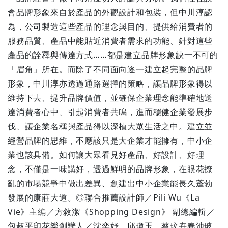
會品牌形象來自於產品的外觀設計和包裝，但中川淳認
為，公司製造這些產品的理念與目的、提供給消費者的
服務品質、產品中能貼近消費者需求的功能、針對這些
產品的詮釋與傳達方式……都是建立品牌形象缺一不可的
「眉角」所在。而除了不同面向逐一建立起完整的品牌
形象，中川淳亦透過通路選擇的策略，讓品牌形象得以
維持下去、提升品牌價值，並確保企業理念能準確地送
達消費者心中、引起消費者共鳴，進而穩健企業發展步
伐、讓企業名稱與產品得以深植大眾生活之中。建立並
經營品牌的思維，不應該只是大企業才能擁有，中小企
業也該具備。如何讓大眾看見好產品、好設計、好理
念，不僅是一味講好，透過鮮明的品牌形象，在眼花撩
亂的市場競爭中做出差異、創建出中小企業能長久蓬勃
發展的康莊大道。◎聯合推薦設計師／Pili Wu《La
Vie》主編／方敘潔《Shopping Design》 副總編輯／
包叔平印花樂創辦人／沈奕妤、邱瓊玉、蔡玟卉春池玻