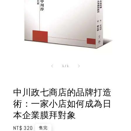
1
/
1
中川政七商店的品牌打造
術：一家小店如何成為日
本企業膜拜對象
Regular
NT$ 320
售完