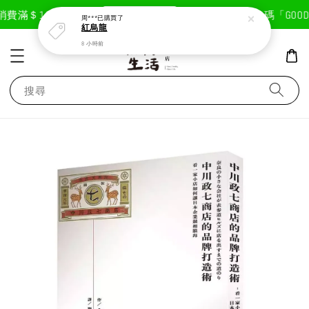
現在去購物！
費滿＄1800免運費
首次註冊輸入折扣碼「GOODLI
周***
已購買了
紅烏龍
8 小時前
搜尋