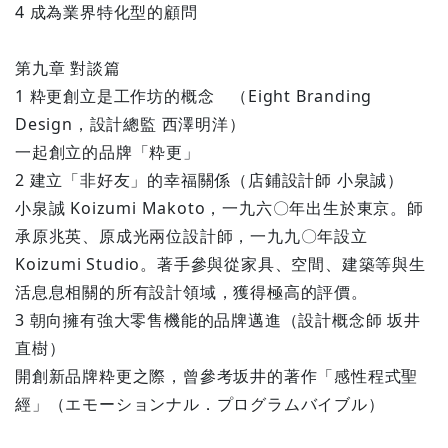
4 成為業界特化型的顧問
第九章 對談篇
1 粋更創立是工作坊的概念 （Eight Branding
Design，設計總監 西澤明洋）
一起創立的品牌「粋更」
2 建立「非好友」的幸福關係（店鋪設計師 小泉誠）
小泉誠 Koizumi Makoto，一九六〇年出生於東京。師
承原兆英、原成光兩位設計師，一九九〇年設立
Koizumi Studio。著手參與從家具、空間、建築等與生
活息息相關的所有設計領域，獲得極高的評價。
3 朝向擁有強大零售機能的品牌邁進（設計概念師 坂井
直樹）
開創新品牌粋更之際，曾參考坂井的著作「感性程式聖
經」（エモーションナル．プログラムバイブル）