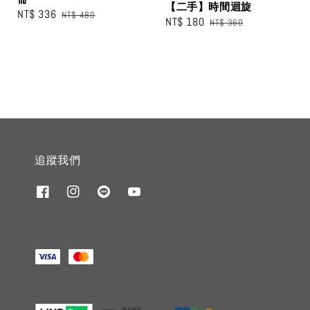
【二手】時間迴旋
Sale
NT$ 336
Regular
NT$ 480
Sale
NT$ 180
Regular
NT$ 360
price
price
price
price
追蹤我們