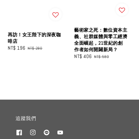
藝術家之死：數位資本主
再訪！女王陛下的深夜咖
義、社群媒體與零工經濟
啡店
全面崛起，21世紀的創
Sale
NT$ 196
Regular
NT$ 280
作者如何開闢新局？
price
price
Sale
NT$ 406
Regular
NT$ 580
price
price
追蹤我們