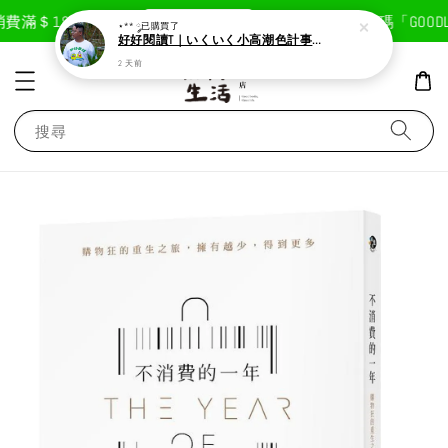
現在去購物！
費滿＄1800免運費
首次註冊輸入折扣碼「GOODLI
⋆** ༘
已購買了
好好閱讀T｜いくいく小高潮色計事務所X好好生活書店聯名款
2 天前
搜尋