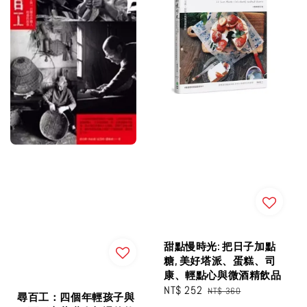
甜點慢時光: 把日子加點
糖, 美好塔派、蛋糕、司
康、輕點心與微酒精飲品
Sale
NT$ 252
Regular
NT$ 360
尋百工：四個年輕孩子與
price
price