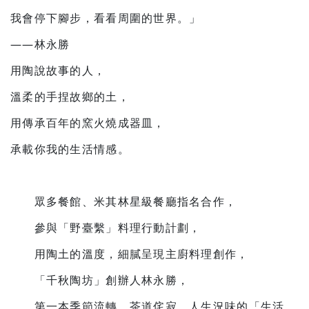
我會停下腳步，看看周圍的世界。
」
——
林永勝
用陶說故事的人，
溫柔的手捏故鄉的土，
用傳承百年的窯火燒成器皿，
承載你我的生活情感。
眾多餐館、米其林星級餐廳指名合作，
參與「野臺繫」料理行動計劃，
用陶土的溫度，細膩呈現主廚料理創作，
「千秋陶坊」創辦人林永勝，
第一本季節流轉、茶道侘寂、人生況味的「生活