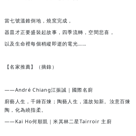
當七號溫錐倒地，燒窯完成，
器皿才正要盛裝起故事，四季流轉，空間悲喜，
以及生命裡每個稍縱即逝的電光……
【名家推薦】（摘錄）
——
André Chiang
江振誠｜國際名廚
廚藝人生，千錘百煉；陶藝人生，溫故知新。汝意百煉
陶，化為繞指柔。
——Kai Ho何順凱｜米其林二星Taïrroir 主廚