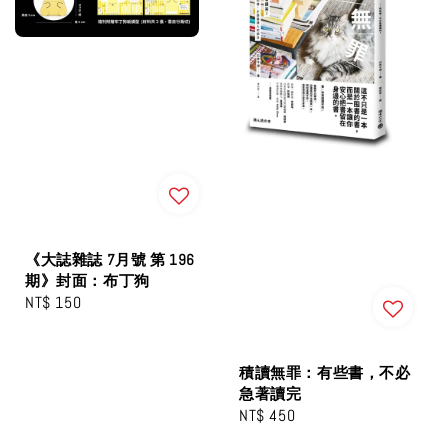
《大誌雜誌 7月號 第 196
期》封面：布丁狗
Regular
NT$ 150
price
積讀無罪：有些書，不必
急著讀完
Regular
NT$ 450
price