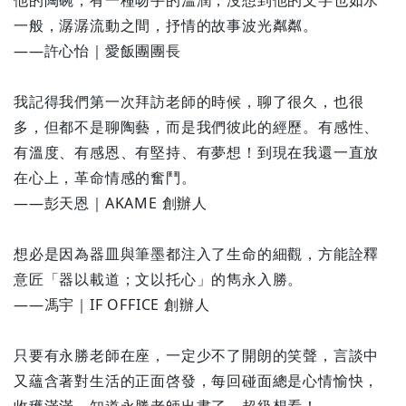
他的陶碗，有一種吻手的溫潤，沒想到他的文字也如水
一般，潺潺流動之間，抒情的故事波光粼粼。
——許心怡｜愛飯團團長
我記得我們第一次拜訪老師的時候，聊了很久，也很
多，但都不是聊陶藝，而是我們彼此的經歷。有感性、
有溫度、有感恩、有堅持、有夢想！到現在我還一直放
在心上，革命情感的奮鬥。
——彭天恩｜AKAME 創辦人
想必是因為器皿與筆墨都注入了生命的細觀，方能詮釋
意匠「器以載道；文以托心」的雋永入勝。
——馮宇｜IF OFFICE 創辦人
只要有永勝老師在座，一定少不了開朗的笑聲，言談中
又蘊含著對生活的正面啓發，每回碰面總是心情愉快，