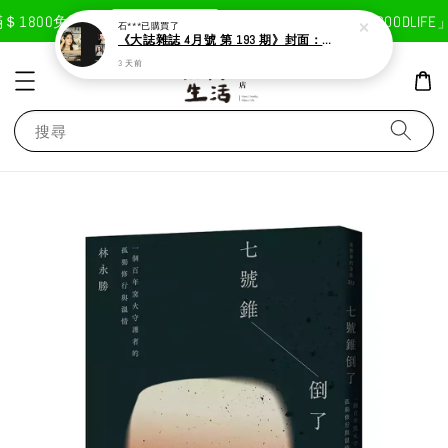
現在去購物！
800免運費
首次註冊輸入折扣碼「GOODLIFE」5
石***
已購買了
《大誌雜誌 4月號 第 193 期》封面：Solar 頌樂
3 天前
搜尋