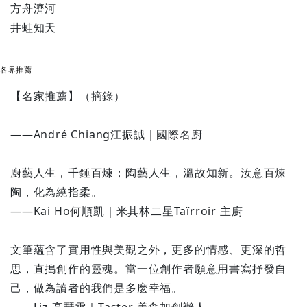
方舟濟河
井蛙知天
各界推薦
【名家推薦】（摘錄）
——André Chiang江振誠｜國際名廚
廚藝人生，千錘百煉；陶藝人生，溫故知新。汝意百煉
陶，化為繞指柔。
——Kai Ho何順凱｜米其林二星Taïrroir 主廚
文筆蘊含了實用性與美觀之外，更多的情感、更深的哲
思，直搗創作的靈魂。當一位創作者願意用書寫抒發自
己，做為讀者的我們是多麽幸福。