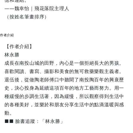
憶和連結。
——魏幸怡｜飛花落院主理人
（按姓名筆畫排序）
作者介紹
【作者介紹】
林永勝
成長在南投山城的田野，內心是一個拒絕長大的男孩。
喜歡閱讀、書寫、攝影和美食的無可救藥樂觀主義者。
退伍後，從做陶老師傅口中聽聞了南投陶百年的興衰歷
史，決心投身為延續這項百年的地方工藝而努力。用一
種緩慢的步調生活著，因為緩慢，所以觀察得到生活中
的各種美好，並樂於和朋友分享生活中的點滴溫暖與感
動。
■■ 臉書追蹤：「林永勝」