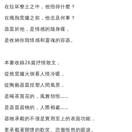
在拉坏整土之中，他悟得什麼？
在熾熱窯爐之前，他念及何事？
器皿於他，是情感的隨身碟，
是收納你我情感和靈魂的容器。
本書收錄26篇抒情散文，
從燒窯爐火側看人情冷暖，
從陶藝器皿捏塑人間風景，
是喝茶賞花的，風雅領悟……
是器皿器物的，人際相處……
器物承載的不僅是實用至上的表面功能，
更承載著開懷的歡笑、悲傷悵然的眼淚。