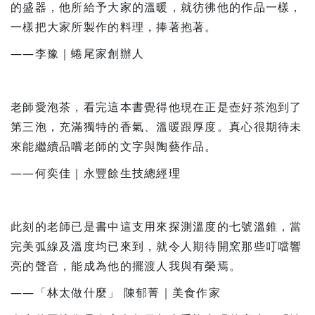
的盛器，他所給予大家的溫暖，就彷彿他的作品一樣，
一樣把大家所製作的料理，捧著抱著。
——李豫｜蜷尾家創辦人
老師愛泡茶，看完這本書覺得他現在正是壺好茶泡到了
第三泡，充滿獨特的香氣、溫暖跟厚度。真心很期待未
來能繼續品嚐老師的文字與陶藝作品。
——何奕佳｜永豐餘生技總經理
此刻的老師已是書中這支用來探測溫度的七號溫錐，當
完美弧線及溫度均已來到，就令人期待開窯那些叮噹響
亮的聲音，能成為他的擺渡人我與有榮焉。
——「林太做什麼」 陳郁菁｜美食作家