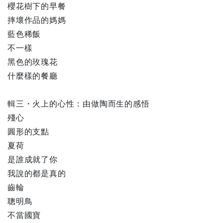
櫻花樹下的早餐
摔壞作品的媽媽
藍色稀飯
不一樣
黑色的玫瑰花
什麼樣的餐廳
輯三・火上的心性：由做陶而生的感悟
殘心
圓形的支點
夏荷
是誰成就了你
我說的都是真的
齒輪
聰明鳥
不當國寶