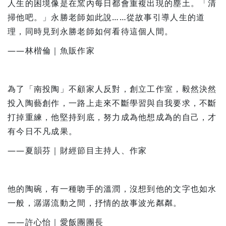
人生的困境像是在窯內每日都會重複出現的塵土。「清
掃他吧。」永勝老師如此說……從故事引導人生的道
理，同時見到永勝老師如何看待這個人間。
——林楷倫｜魚販作家
為了「南投陶」不顧家人反對，創立工作室，毅然決然
投入陶藝創作，一路上走來不斷學習與自我要求，不斷
打掉重練，他堅持到底，努力成為他想成為的自己，才
有今日不凡成果。
——夏韻芬｜財經節目主持人、作家
他的陶碗，有一種吻手的溫潤，沒想到他的文字也如水
一般，潺潺流動之間，抒情的故事波光粼粼。
——許心怡｜愛飯團團長