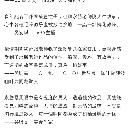
——Liz 高琹雯｜Taster 美食加創辦人
多年記者工作養成急性子，但聽永勝老師說人生故事，
心中各種毛躁似乎也被放進窯爐，一點一點轉化修煉。
——吳安琪｜TVBS主播
疫情期間終於跟老師收了幾款餐具在家使用，更親身感
受到了永勝老師作品的個性「溫潤、優雅、有故事」，
而這樣的故事書寫成冊，實為一樁好事。
——吳則霖｜二○一九、二○二○年世界最佳咖啡館興波
咖啡共同創辦人
永勝是我眼中最有溫度的男人。透過他的作品，我總能
看見四季的流轉，人情的通透，對美感的追求，不管是
陶器還是散文，每一個瞬間都凝成了如釉斑斕的永恆。
——吳恩文｜美食作家