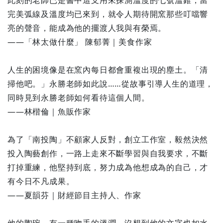
此刻的老師已是書中這支用來探測溫度的七號溫錐，當
完美弧線及溫度均已來到，就令人期待開窯那些叮噹響
亮的聲音，能成為他的擺渡人我與有榮焉。
——「林太做什麼」 陳郁菁｜美食作家
人生的困境像是在窯內每日都會重複出現的塵土。「清
掃他吧。」永勝老師如此說……從故事引導人生的道理，
同時見到永勝老師如何看待這個人間。
——林楷倫｜魚販作家
為了「南投陶」不顧家人反對，創立工作室，毅然決然
投入陶藝創作，一路上走來不斷學習與自我要求，不斷
打掉重練，他堅持到底，努力成為他想成為的自己，才
有今日不凡成果。
——夏韻芬｜財經節目主持人、作家