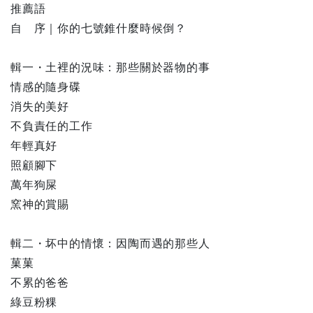
推薦語
自 序｜你的七號錐什麼時候倒？
輯一・土裡的況味：那些關於器物的事
情感的隨身碟
消失的美好
不負責任的工作
年輕真好
照顧腳下
萬年狗屎
窯神的賞賜
輯二・坏中的情懷：因陶而遇的那些人
菓菓
不累的爸爸
綠豆粉粿