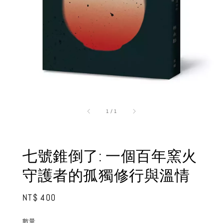
1
/
1
七號錐倒了: 一個百年窯火
守護者的孤獨修行與溫情
Regular
NT$ 400
price
數量