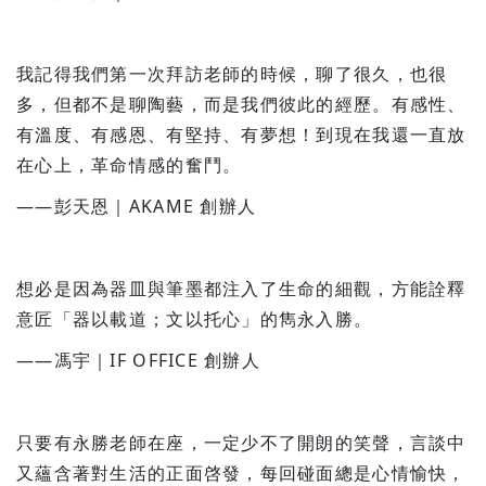
我記得我們第一次拜訪老師的時候，聊了很久，也很
多，但都不是聊陶藝，而是我們彼此的經歷。有感性、
有溫度、有感恩、有堅持、有夢想！到現在我還一直放
在心上，革命情感的奮鬥。
——彭天恩｜AKAME 創辦人
想必是因為器皿與筆墨都注入了生命的細觀，方能詮釋
意匠「器以載道；文以托心」的雋永入勝。
——馮宇｜IF OFFICE 創辦人
只要有永勝老師在座，一定少不了開朗的笑聲，言談中
又蘊含著對生活的正面啓發，每回碰面總是心情愉快，