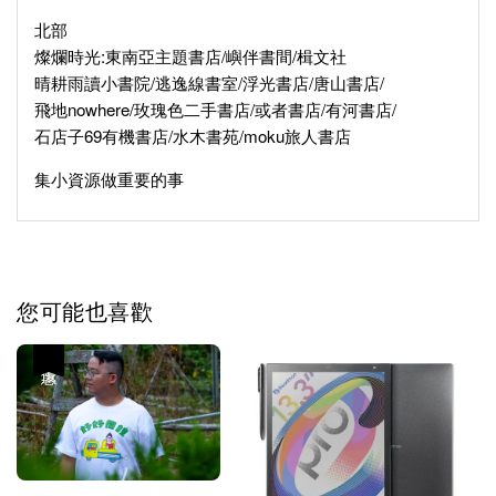
北部
燦爛時光:東南亞主題書店/嶼伴書間/楫文社
晴耕雨讀小書院/逃逸線書室/浮光書店/唐山書店/
飛地nowhere/玫瑰色二手書店/或者書店/有河書店/
石店子69有機書店/水木書苑/moku旅人書店
集小資源做重要的事
您可能也喜歡
優惠