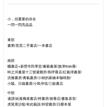
小，但重要的存在
一閃一閃亮晶晶
東部
書粥/晃晃二手書店/一本書店
南部
曬書店×新營市民學堂/蕃藝書屋/旗津tha̍k冊/
時之河書屋十三號避難所/島呼冊店/紅氣球書屋/
洪雅書房/勇氣書房/小樹的家繪本咖啡館/
小陽。日栽書屋/小島停琉/三餘書店
中部
邊譜/給孤獨者書店/梓書房/掀冊店/書集喜室/
虎尾厝沙龍/有此藝說/仰望書房/日榮本屋