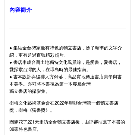
內容簡介
● 集結全台38家最有特色的獨立書店，除了精準的文字介
紹，更有超過百張精彩照片。
● 書店串成台灣土地獨特文化風景線，是愛書，愛書店，
愛探索台灣的人，在環島時的最佳指南。
● 書本設計與編排大方俐落，高品質地傳達書店美學與書
本美學。亦可將本書視為第一本專屬台灣
獨立書店的攝影集。
樹梅文化藝術基金會在2022年舉辦台灣第一個獨立書店
獎，樹梅《獨書獎》。
團隊花了221天走訪全台獨立書店後，由評審推薦了本書的
38家特色書店。