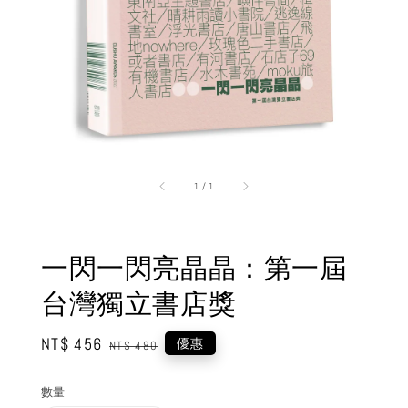
1
/
1
一閃一閃亮晶晶：第一屆
台灣獨立書店獎
Sale
NT$ 456
Regular
優惠
NT$ 480
price
price
數量