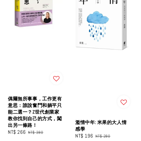
偶爾無所事事，工作更有
意思：誰說奮鬥和躺平只
能二選一？Z世代創業家
教你找到自己的方式，闖
濫情中年: 米果的大人情
出另一條路！
感學
Sale
NT$ 266
Regular
NT$ 380
Sale
NT$ 196
Regular
NT$ 280
price
price