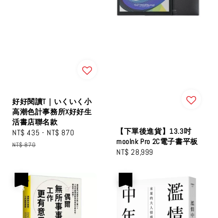
好好閱讀T｜いくいく小
高潮色計事務所X好好生
活書店聯名款
【下單後進貨】13.3吋
Sale
NT$ 435
-
NT$ 870
Regular
mooInk Pro 2C電子書平板
price
price
NT$ 870
Regular
NT$ 28,999
price
優惠
優惠