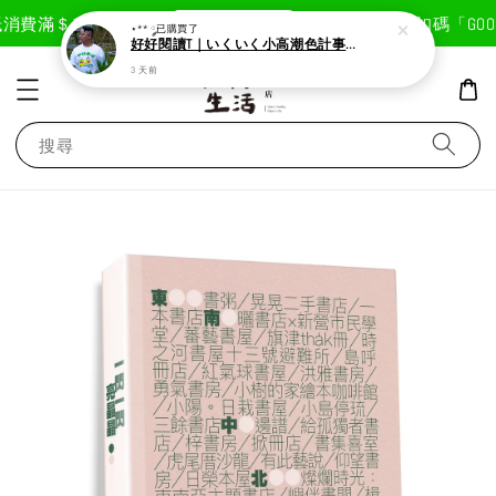
現在去購物！
消費滿＄1800免運費
首次註冊輸入折扣碼「GOODL
⋆** ༘
已購買了
好好閱讀T｜いくいく小高潮色計事務所X好好生活書店聯名款
3 天前
搜尋