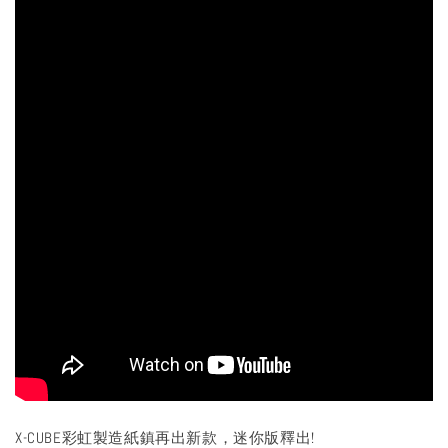
X-CUBE彩虹製造紙鎮再出新款，迷你版釋出!