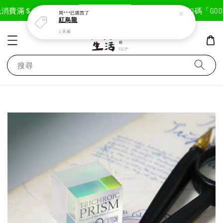
現在去購物！
消費滿＄1800免運費
首次註冊輸入折扣碼「GOODL
周***
已購買了
紅烏龍
1 天前
搜尋