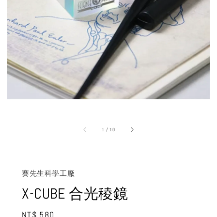
1
/
10
賽先生科學工廠
X-CUBE 合光稜鏡
Regular
NT$ 580