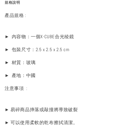
規格說明
產品規格 :
► 內容物：一個X-CUBE合光稜鏡
► 包裝尺寸：2.5 x 2.5 x 2.5 cm
► 材質：玻璃
► 產地：中國
注意事項 :
► 易碎商品摔落或敲撞將導致破裂
► 可以使用柔軟的乾布擦拭清潔。