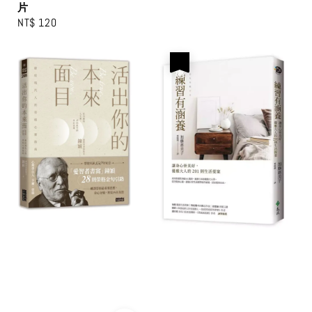
片
Regular
NT$ 120
price
優惠