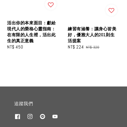
活出你的本來面目：獻給
練習有涵養：讓身心皆美
現代人的榮格心靈指南：
好，優雅大人的201則生
在有限的人生裡，活出此
活提案
生的真正意義
Sale
NT$ 224
Regular
Regular
NT$ 450
NT$ 320
price
price
price
追蹤我們