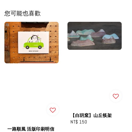
您可能也喜歡
【白玥窯】山丘筷架
Regular
NT$ 150
price
一路順風 活版印刷明信