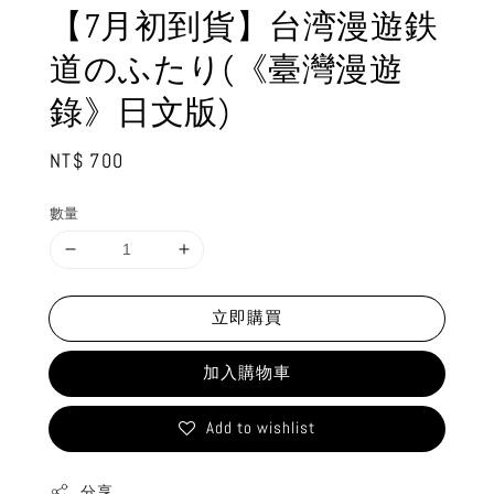
【7月初到貨】台湾漫遊鉄
道のふたり(《臺灣漫遊
錄》日文版)
Regular
NT$ 700
price
數量
立即購買
加入購物車
Add to wishlist
分享