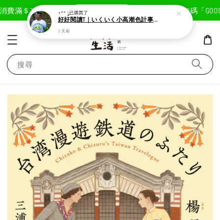
現在去購物！
費滿＄1800免運費
首次註冊輸入折扣碼「GOODLI
⋆** ༘
已購買了
好好閱讀T｜いくいく小高潮色計事務所X好好生活書店聯名款
3 天前
搜尋