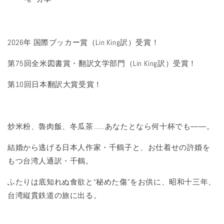
2026年 国際ブッカー賞（Lin King訳）受賞！
第75回全米図書賞・翻訳文学部門（Lin King訳）受賞！
第10回日本翻訳大賞受賞！
炒米粉、魯肉飯、冬瓜茶……あなたとなら何十杯でも――。
結婚から逃げる日本人作家・千鶴子と、お仕着せの許婚を
もつ台湾人通訳・千鶴。
ふたりは底知れぬ食欲と“秘めた傷”をお供に、昭和十三年、
台湾縦貫鉄道の旅に出る。