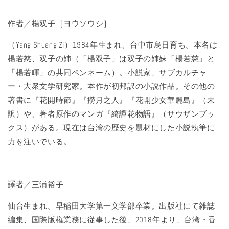
作者／楊双子［ヨウソウシ］
（Yang Shuang Zi）1984年生まれ、台中市烏日育ち。本名は
楊若慈、双子の姉（「楊双子」は双子の姉妹「楊若慈」と
「楊若暉」の共同ペンネーム）。小説家、サブカルチャ
ー・大衆文学研究家。本作が初邦訳の小説作品。その他の
著書に『花開時節』『撈月之人』『花開少女華麗島』（未
訳）や、著者原作のマンガ『綺譚花物語』（サウザンブッ
クス）がある。現在は台湾の歴史を題材にした小説執筆に
力を注いでいる。
譯者／三浦裕子
仙台生まれ。早稲田大学第一文学部卒業。出版社にて雑誌
編集、国際版権業務に従事した後、2018年より、台湾・香