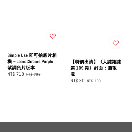
Simple Use 即可拍底片相
機－LomoChrome Purple
【特價出清】《大誌雜誌
紫調負片版本
第 109 期》封面：蕭敬
Sale
NT$ 718
Regular
騰
NT$ 798
Sale
NT$ 80
Regular
price
price
NT$ 100
price
price