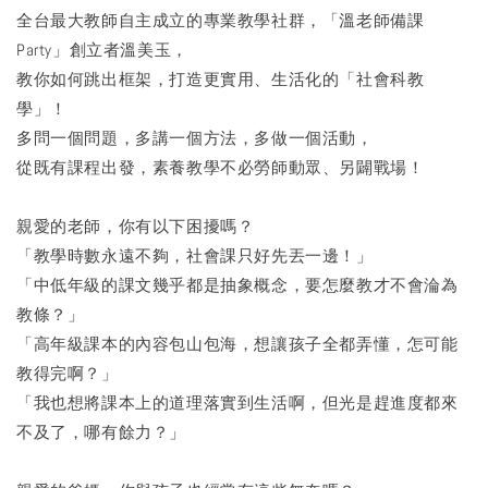
全台最大教師自主成立的專業教學社群，「溫老師備課
Party」創立者溫美玉，
教你如何跳出框架，打造更實用、生活化的「社會科教
學」！
多問一個問題，多講一個方法，多做一個活動，
從既有課程出發，素養教學不必勞師動眾、另闢戰場！
親愛的老師，你有以下困擾嗎？
「教學時數永遠不夠，社會課只好先丟一邊！」
「中低年級的課文幾乎都是抽象概念，要怎麼教才不會淪為
教條？」
「高年級課本的內容包山包海，想讓孩子全都弄懂，怎可能
教得完啊？」
「我也想將課本上的道理落實到生活啊，但光是趕進度都來
不及了，哪有餘力？」