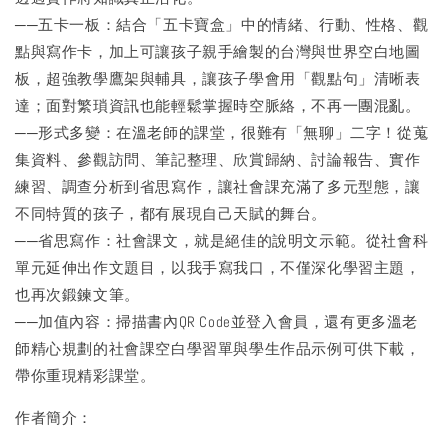
──五卡一板：結合「五卡寶盒」中的情緒、行動、性格、觀
點與寫作卡，加上可讓孩子親手繪製的台灣與世界空白地圖
板，超強教學鷹架與輔具，讓孩子學會用「觀點句」清晰表
達；面對繁瑣資訊也能輕鬆掌握時空脈絡，不再一團混亂。
──形式多變：在溫老師的課堂，很難有「無聊」二字！從蒐
集資料、參觀訪問、筆記整理、欣賞歸納、討論報告、實作
練習、調查分析到省思寫作，讓社會課充滿了多元型態，讓
不同特質的孩子，都有展現自己天賦的舞台。
──省思寫作：社會課文，就是絕佳的說明文示範。從社會科
單元延伸出作文題目，以我手寫我口，不僅深化學習主題，
也再次鍛鍊文筆。
──加值內容：掃描書內QR Code並登入會員，還有更多溫老
師精心規劃的社會課空白學習單與學生作品示例可供下載，
帶你重現精彩課堂。
作者簡介：