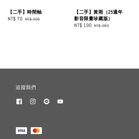
【二手】時間軸
【二手】黃雨（25週年
Sale
NT$ 70
Regular
影音限量珍藏版）
NT$ 300
Sale
NT$ 190
Regular
price
price
NT$ 380
price
price
追蹤我們