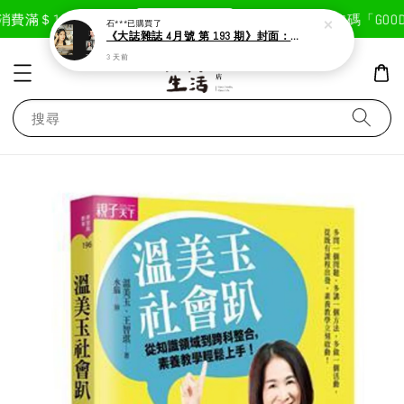
現在去購物！
費滿＄1800免運費
首次註冊輸入折扣碼「GOODLI
石***
已購買了
《大誌雜誌 4月號 第 193 期》封面：Solar 頌樂
3 天前
搜尋