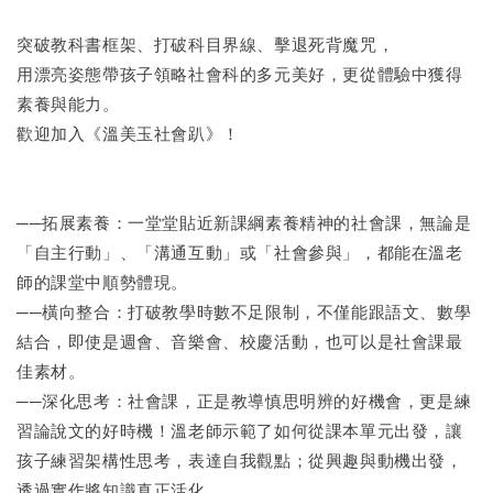
突破教科書框架、打破科目界線、擊退死背魔咒，
用漂亮姿態帶孩子領略社會科的多元美好，更從體驗中獲得
素養與能力。
歡迎加入《溫美玉社會趴》！
──拓展素養：一堂堂貼近新課綱素養精神的社會課，無論是
「自主行動」、「溝通互動」或「社會參與」，都能在溫老
師的課堂中順勢體現。
──橫向整合：打破教學時數不足限制，不僅能跟語文、數學
結合，即使是週會、音樂會、校慶活動，也可以是社會課最
佳素材。
──深化思考：社會課，正是教導慎思明辨的好機會，更是練
習論說文的好時機！溫老師示範了如何從課本單元出發，讓
孩子練習架構性思考，表達自我觀點；從興趣與動機出發，
透過實作將知識真正活化。