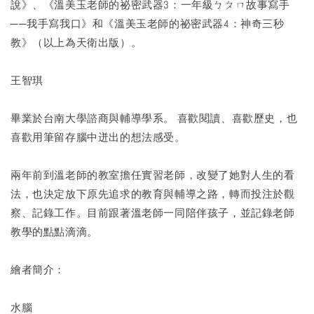
說》、《溫美玉老師的祕密武器3：一年級ㄅㄆㄇ故事寫手
──我手寫我口》和《溫美玉老師的祕密武器4：神奇三秒
教》（以上為天衛出版）。
王智琪
畢業於台南大學諮商與輔導學系。 喜歡閱讀、喜歡歷史，也
喜歡用筆留存腦中迸出的想法感受。
兩年前到溫老師的教室擔任實習老師，改變了她對人生的看
法，也決定放下原先追求的教育與輔導之路，轉而投注於觀
察、記錄工作。目前跟著溫老師一同陪伴孩子，並記錄老師
教學的點點滴滴。
繪者簡介：
水腦