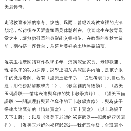
美麗傳奇。
走過教育浪潮的寒冬、燠熱、風雨，曾經以為教室裡的荒涼
頹圮，卻彷彿在天涯盡頭遇見休憩所在。欣喜此生在教育殿
堂之中，讓無數孤單的身影能交疊相依。在教學的春秋大業
前，期待搭一座舞台，為這片美好的土地略盡綿薄。
溫美玉推廣閱讀寫作教學多年，演講深受家長、老師歡迎，
現場教學的功力深厚，說學逗唱又具深度與內涵，是孩子眼
中的魔法老師。著有《溫美玉數學趴──從思考表白到自己出
題，用任務點燃數學力！》、《教室裡的阿德勒》、《溫美
玉備課趴──情緒表達與寫作的雙卡教學實錄》、《溫美玉備
課趴2──閱讀理解與延伸寫作的五卡教學實錄》，與為孩子
搭建表達鷹架的《情緒寶盒》、《五卡寶盒》（以上為親子
天下出版）；以及《溫美玉老師的祕密武器──班級經營與寫
作》、《溫美玉老師的祕密武器2──我們五年級，全班寫小