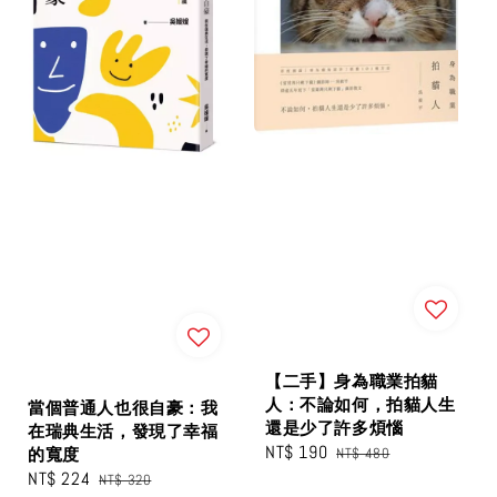
【二手】身為職業拍貓
人：不論如何，拍貓人生
當個普通人也很自豪：我
還是少了許多煩惱
在瑞典生活，發現了幸福
Sale
NT$ 190
Regular
NT$ 480
的寬度
price
price
Sale
NT$ 224
Regular
NT$ 320