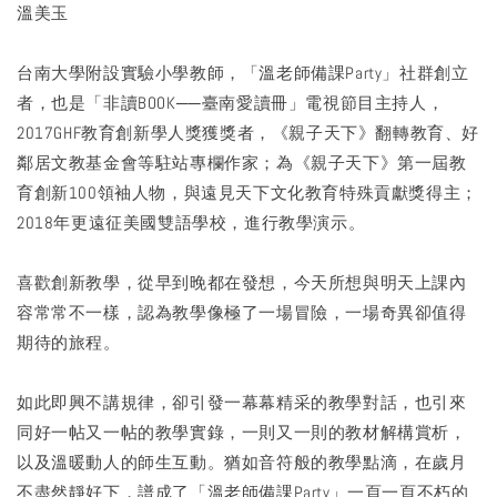
溫美玉
台南大學附設實驗小學教師，「溫老師備課Party」社群創立
者，也是「非讀BOOK──臺南愛讀冊」電視節目主持人，
2017GHF教育創新學人獎獲獎者，《親子天下》翻轉教育、好
鄰居文教基金會等駐站專欄作家；為《親子天下》第一屆教
育創新100領袖人物，與遠見天下文化教育特殊貢獻獎得主；
2018年更遠征美國雙語學校，進行教學演示。
喜歡創新教學，從早到晚都在發想，今天所想與明天上課內
容常常不一樣，認為教學像極了一場冒險，一場奇異卻值得
期待的旅程。
如此即興不講規律，卻引發一幕幕精采的教學對話，也引來
同好一帖又一帖的教學實錄，一則又一則的教材解構賞析，
以及溫暖動人的師生互動。猶如音符般的教學點滴，在歲月
不盡然靜好下，譜成了「溫老師備課Party」一頁一頁不朽的