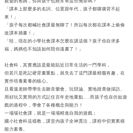
親愛的爸媽，你與孩子也經常有這些無奈嗎？
「課本上那麼多的名詞、位置跟年代，孩子都嚷嚷背不起
來！」
「孩子每次都喊社會課最無聊了！所以每次都在課本上偷偷
改課本插畫！」
「哇，現在的小學社會課本怎麼在講這個？孩子你自求多
福，媽媽也不知該如何陪你溫書了！」
社會科，其實應該是最能貼近日常生活的一門學科，
但若只是死記硬背畫重點，就失去了這門課最精髓有趣，在
實作培養素養的核心。
且看溫老師帶學生去聽音樂會、玩辯論、實地踏查做採訪、
用好玩又實用的方式記住百年史地重點……而孩子也在仿如遊
戲的過程中，學會了各種概念與能力！
一場場社會課，就是一場場精進自我的遊戲；
國小社會科這樣教，課堂內孩子全神貫注，課程中切實累積
能力素養。