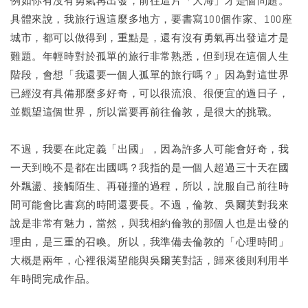
例如你有沒有勇氣再出發，前往這片「大海」才是個問題。
具體來說，我旅行過這麼多地方，要書寫100個作家、100座
城市，都可以做得到，重點是，還有沒有勇氣再出發這才是
難題。年輕時對於孤單的旅行非常熟悉，但到現在這個人生
階段，會想「我還要一個人孤單的旅行嗎？」因為對這世界
已經沒有具備那麼多好奇，可以很流浪、很便宜的過日子，
並觀望這個世界，所以當要再前往倫敦，是很大的挑戰。
不過，我要在此定義「出國」，因為許多人可能會好奇，我
一天到晚不是都在出國嗎？我指的是一個人超過三十天在國
外飄盪、接觸陌生、再碰撞的過程，所以，說服自己前往時
間可能會比書寫的時間還要長。不過，倫敦、吳爾芙對我來
說是非常有魅力，當然，與我相約倫敦的那個人也是出發的
理由，是三重的召喚。所以，我準備去倫敦的「心理時間」
大概是兩年，心裡很渴望能與吳爾芙對話，歸來後則利用半
年時間完成作品。