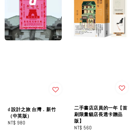
二手書店店員的一年【首
d 設計之旅 台灣．新⽵
刷限量貓店長透卡贈品
（中英版）
版】
Regular
NT$ 980
Regular
NT$ 560
price
price