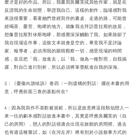
麼才是好的作品。所以，我書寫吳爾芙或其他作家，就是在
反證我的生命狀態，舉證我自己。這樣的創作，臨場感對我
來說很重要，看著她們曾經寫作的書桌、走過的路，可能曾
經喝茶、憂苦、咆哮的地方。就像我去拜訪普拉斯的故居，
想像普拉斯對休斯咆哮，那感覺深深觸動了我。如果除卻了
我在現場這件事，這個文本就會是空的，畢竟我不是評論
家、報導者，必須用我的眼睛觀察一切，感受現場的時間
感，並且把「我」放進去，以「我」做為一種對照，自我揭
露，對自己進行剖析，所以必須將筆墨航進自我的深海。
Q：《憂傷向誰傾訴》卷四〈一則虛構的對話〉擺在本書的用
意，呼應前面三卷的基點何在?
A：因為我寫作不喜歡被規範，所以是故意將這段類似戀人一
來一往的劇本感對話放進本書中，其實是呼應吳爾芙的《自
己的房間》，戀人的對話很適合出現在旅館的房間裡。過去
也有過這種嘗試，如《在河左岸》將有別於小說敘事方式的