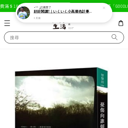
現在去購物！
滿＄1800免運費
首次註冊輸入折扣碼「GOODLIF
⋆** ༘
已購買了
好好閱讀T｜いくいく小高潮色計事務所X好好生活書店聯名款
3 天前
搜尋