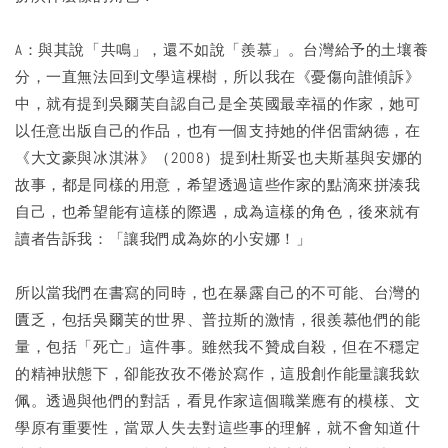
A：與其說「共鳴」，還不如說「羨慕」。台灣給予的土壤養
分，一直無法回到文學這棵樹，所以我在《憂傷向誰傾訴》
中，就有提到吳爾芙自認自己是全英國最幸福的作家，她可
以任意出版自己的作品，也有一個支持她的伴侶雷納德，在
《大文豪與冰淇淋》（2008）提到杜斯妥也夫斯基與安娜的
故事，都是同樣的用意，希望透過這些作家的點滴來拼湊我
自己，也希望能有這樣的際遇，成為這樣的角色，後來就有
讀者告訴我：「讓我們成為妳的小安娜！」
所以當我們在書寫的同時，也在暴露自己的不可能、台灣的
匱乏，包括吳爾芙的世界、普拉斯的激情，很羨慕他們的能
量，包括「死亡」這件事。雖然我不贊成自殺，但在不穩定
的精神狀態下，卻能孜孜不倦於寫作，這股創作能量讓我欽
佩。透過與他們的對話，看見作家這個職業應有的模樣、文
學原有重要性，當眾人失去對這些事的理解，就不會知道什