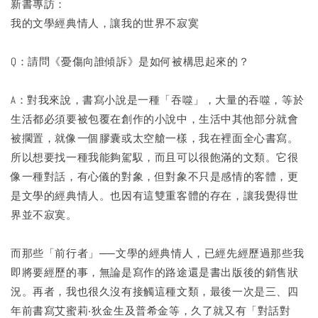
新書專訪：
我的文學經典情人，讓我的世界不寂寞
Q：請問《憂傷向誰傾訴》是如何被構思起來的？
A：對我來說，書寫小說是一種「吞噬」，大量的吞噬，等於
生活都必須要被包覆在創作的小說中，生活中其他部分就會
被擱置，就像一個膠囊或太空艙一樣，我在裡面全心書寫。
所以想要找一種我能夠駕馭，而且可以很飽滿的文類。它很
像一種對話，有心儀的對象，但對象不只是感情的客體，更
是文學的經典情人。也因有這雙重客體的存在，讓我覺得世
界並不寂寞。
而那些「前行者」──文學的經典情人，已經先經歷過那些我
即將要經歷的事，無論是寫作的路途還是書出版後的銷售狀
況。再者，我也很久沒有接觸這種文類，最後一次是三、四
年前書寫艾蜜莉‧狄金生及普希金等，久了就又有「對話對