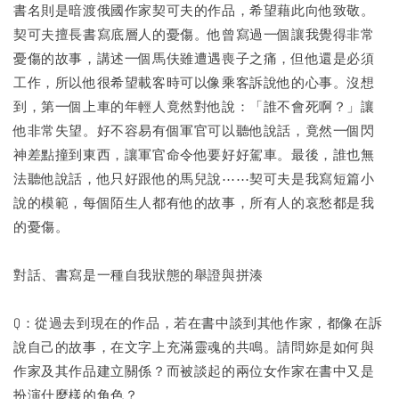
書名則是暗渡俄國作家契可夫的作品，希望藉此向他致敬。
契可夫擅長書寫底層人的憂傷。他曾寫過一個讓我覺得非常
憂傷的故事，講述一個馬伕雖遭遇喪子之痛，但他還是必須
工作，所以他很希望載客時可以像乘客訴說他的心事。沒想
到，第一個上車的年輕人竟然對他說：「誰不會死啊？」讓
他非常失望。好不容易有個軍官可以聽他說話，竟然一個閃
神差點撞到東西，讓軍官命令他要好好駕車。最後，誰也無
法聽他說話，他只好跟他的馬兒說⋯⋯契可夫是我寫短篇小
說的模範，每個陌生人都有他的故事，所有人的哀愁都是我
的憂傷。
對話、書寫是一種自我狀態的舉證與拼湊
Q：從過去到現在的作品，若在書中談到其他作家，都像在訴
說自己的故事，在文字上充滿靈魂的共鳴。請問妳是如何與
作家及其作品建立關係？而被談起的兩位女作家在書中又是
扮演什麼樣的角色？