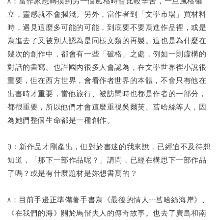
A：當作家想轉換到另一個風格時會比較辛苦，一旦風格確
立，靈感就不會擱淺。另外，當作者到「文學市場」買材料
時，遇見這麼多可能的可能，到底要不要寫進作品裡，或是
寫進去了又被別人認為是同樣文類的再製。這也是為什麼在
幾次的創作中，都會有一些「破格」之處，例如一則虛構的
對話的書寫。也許國內很多人會認為，在文學世界裡小說很
重要，但在西方世界，會看作者世界的本體，不會只有他在
出書時才重要，當他旅行、被訪問時也都是作者的一部分，
都很重要，所以他們才會這麼重視吳爾芙、莒哈絲等人，因
為她們整個生命都是一種創作。
Q：新作品才剛產出，但對於書迷的我來說，已經迫不及待想
知道，「那下一部作品呢？」請問，已經在構思下一部作品
了嗎？或是有什麼題材是妳想書寫的？
A：目前手邊正準備著手書寫《最後的情人---莒哈絲海岸》、
《在我們的海》關於馬偕夫人的傳奇故事。也去了廣島和南