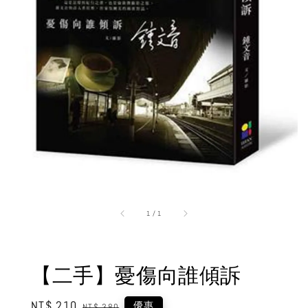
1
/
1
【二手】憂傷向誰傾訴
Sale
NT$ 210
Regular
優惠
NT$ 380