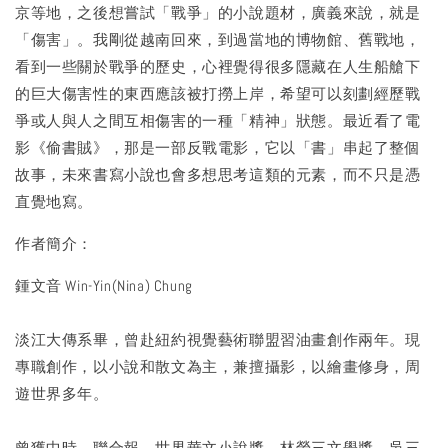
京等地，之後想嘗試「戰爭」的小說題材，廣義來說，就是
「傷害」。我剛從越南回來，到過當地的博物館、舊戰地，
看到一些關於戰爭的歷史，心裡覺得很多隱藏在人生船艙下
的巨大傷害性的東西應該被打撈上岸，希望可以刻劃經歷戰
爭或人與人之間互相傷害的一種「精神」狀態。最近看了電
影《偷書賊》，那是一部反戰電影，它以「書」串起了整個
故事，未來書寫小說也會多想思考這類的元素，而不只是憑
直覺地寫。
作者簡介：
鍾文音 Win-Yin(Nina) Chung
淡江大傳系畢，曾赴紐約視覺藝術聯盟習油畫創作兩年。現
專職創作，以小說和散文為主，兼擅攝影，以繪畫修身，周
遊世界多年。
曾獲中時、聯合報、世界華文小說獎、林榮三文學獎、吳三