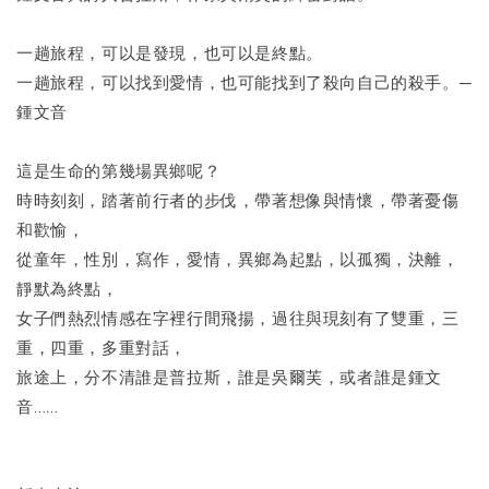
一趟旅程，可以是發現，也可以是終點。
一趟旅程，可以找到愛情，也可能找到了殺向自己的殺手。─
鍾文音
這是生命的第幾場異鄉呢？
時時刻刻，踏著前行者的步伐，帶著想像與情懷，帶著憂傷
和歡愉，
從童年，性別，寫作，愛情，異鄉為起點，以孤獨，決離，
靜默為終點，
女子們熱烈情感在字裡行間飛揚，過往與現刻有了雙重，三
重，四重，多重對話，
旅途上，分不清誰是普拉斯，誰是吳爾芙，或者誰是鍾文
音……