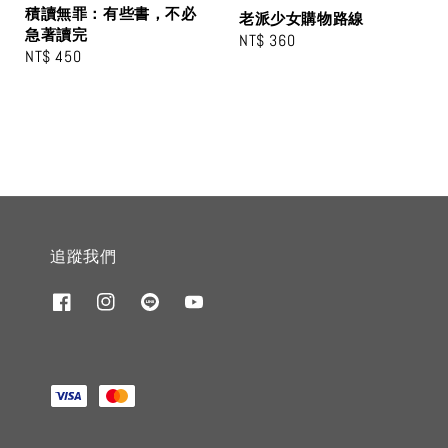
積讀無罪：有些書，不必
老派少女購物路線
急著讀完
Regular
NT$ 360
Regular
NT$ 450
price
price
追蹤我們