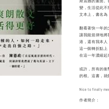
斯震撼的畫面。
變，生活從此不
文本上，書名為
翻看著快一年的
讓我能規律地將
港，還有我本人
這一個轉折點上
在這一年濃縮起
或許，所有的衝
的根。這書，就
Nice to final
作者簡介：