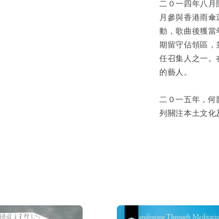
二０一四年八月
月參與香港雨傘
動，歌曲後獲當
期留守佔領區，
任召集人之一。
的藝人。
二０一五年，何
列關注本土文化
優惠