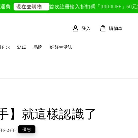
費
首次註冊輸入折扣碼「GOODLIFE」50元折
現在去購物！
登入
購物車
Pick
SALE
品牌
好好生活誌
手】就這樣認識了
egular
優惠
T$ 450