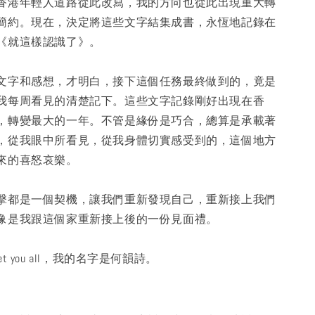
香港年輕人道路從此改寫，我的方向也從此出現重大轉
簡約。現在，決定將這些文字結集成書，永恆地記錄在
《就這樣認識了》。
文字和感想，才明白，接下這個任務最終做到的，竟是
我每周看見的清楚記下。這些文字記錄剛好出現在香
，轉變最大的一年。不管是緣份是巧合，總算是承載著
，從我眼中所看見，從我身體切實感受到的，這個地方
來的喜怒哀樂。
擊都是一個契機，讓我們重新發現自己，重新接上我們
像是我跟這個家重新接上後的一份見面禮。
ly meet you all，我的名字是何韻詩。