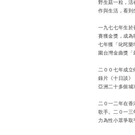
野生菇一粒，活
作與生活，看到
一九七七年生於
賽獲金獎，成為歌
七年獲「叱咤樂
圍台灣金曲獎「
二００七年成立
錄片《十日談》
亞洲二十多個城
二０一二年在香
歌手。二０一三
力為性小眾爭取