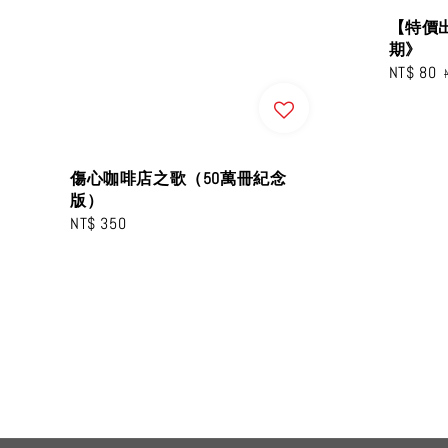
【特價
期》
Sale
NT$ 80
price
傷心咖啡店之歌（50萬冊紀念
版）
Regular
NT$ 350
price