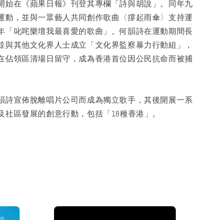
開始在《蘋果日報》刊登其專欄「詩與胡說」。同年九
運動，並與一眾藝人共同創作歌曲〈撐起雨傘〉支持運
年「叱咤樂壇我最喜愛的歌曲」。何韻詩在運動期間長
並與其他文化界人士成立「文化界監察暴力行動組」，
在佔領區清場日留守，成為香港首位因公民抗命而被捕
韻詩宣佈脫離唱片公司而成為獨立歌手，其後開展一系
及社區發展的創意行動，包括「18種香港」。