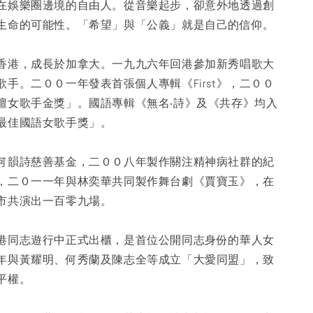
在娛樂圈邊境的自由人。從音樂起步，卻意外地透過創
生命的可能性。「希望」與「公義」就是自己的信仰。
香港，成長於加拿大。一九九六年回港參加新秀唱歌大
手。二００一年發表首張個人專輯《First》，二００
壇女歌手金獎」。國語專輯《無名‧詩》及《共存》均入
最佳國語女歌手獎」。
何韻詩慈善基金，二００八年製作關注精神病社群的紀
，二０一一年與林奕華共同製作舞台劇《賈寶玉》，在
市共演出一百零九場。
港同志遊行中正式出櫃，是首位公開同志身份的華人女
年與黃耀明、何秀蘭及陳志全等成立「大愛同盟」，致
平權。