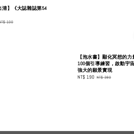
出清】《大誌雜誌第54
Regular
NT$ 100
price
【泡水書】顯化冥想的力
100個引導練習，啟動宇
強大的願景實現
Sale
NT$ 190
Regular
NT$ 380
price
price