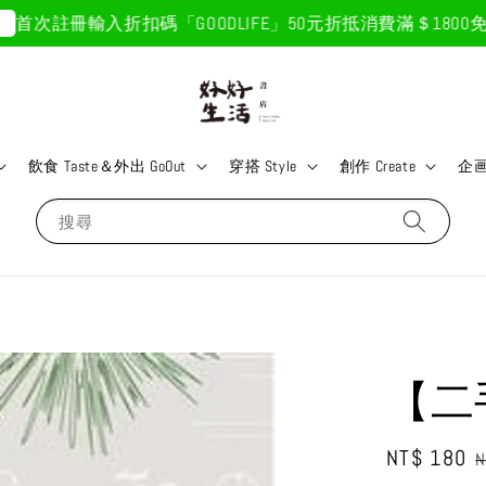
次註冊輸入折扣碼「GOODLIFE」50元折抵
消費滿＄1800免運
飲食 Taste＆外出 GoOut
穿搭 Style
創作 Create
企画 
搜尋
【二
Sale
NT$ 180
R
N