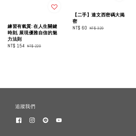
【二手】達文西密碼大揭
密
練習有氣質: 在人生關鍵
Sale
NT$ 60
Regular
NT$ 320
時刻, 展現優雅自信的魅
price
price
力法則
Sale
NT$ 154
Regular
NT$ 220
price
price
追蹤我們