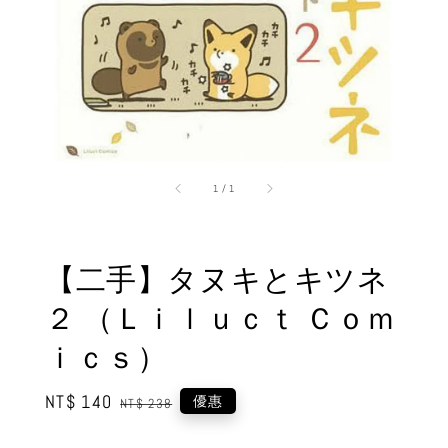
1
/
1
【二手】タヌキとキツネ
２ （Ｌｉｌｕｃｔ Ｃｏｍ
ｉｃｓ）
Sale
NT$ 140
Regular
優惠
NT$ 238
price
price