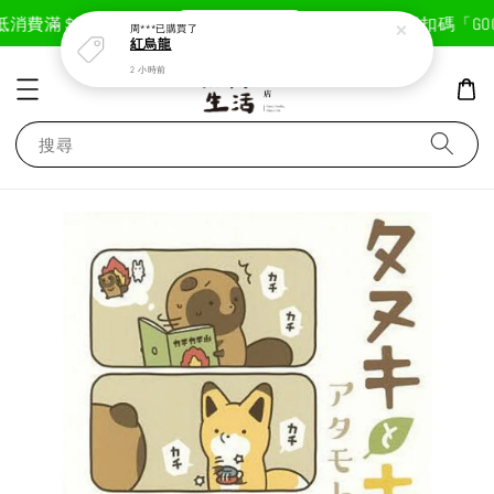
現在去購物！
抵
消費滿＄1800免運費
首次註冊輸入折扣碼「GOOD
周***
已購買了
紅烏龍
2 小時前
搜尋