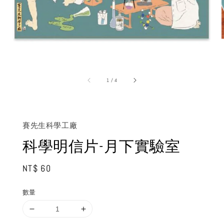
1
/
4
賽先生科學工廠
科學明信片-月下實驗室
Regular
NT$ 60
price
數量