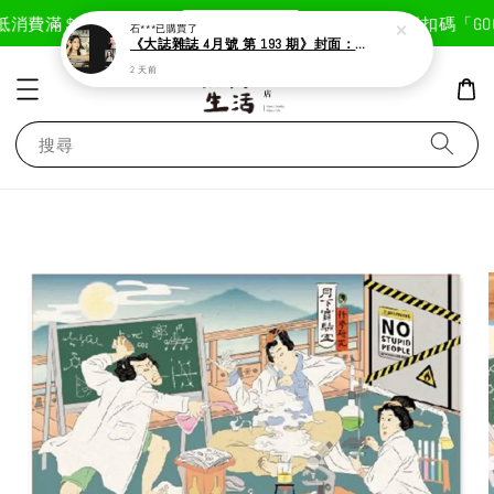
現在去購物！
抵
消費滿＄1800免運費
首次註冊輸入折扣碼「GOOD
石***
已購買了
《大誌雜誌 4月號 第 193 期》封面：Solar 頌樂
2 天前
搜尋