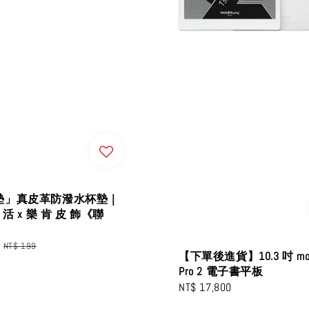
墊」真皮革防潑水杯墊｜
 活 x 樂 肯 皮 飾《聯
Regular
NT$ 199
【下單後進貨】10.3 吋 moo
price
Pro 2 電子書平板
Regular
NT$ 17,800
price