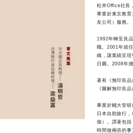
松井Office
畢業於東京教育
友公司）服務。
1992年轉至
職。2001年
織，讓業績呈現V
日圓。2008年
著有《無印良品
《圖解無印良品
畢業於輔大管研
日本自助旅行，
個）。譯著包括
時間做兩倍的事