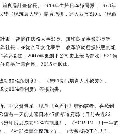
社長，前良品計畫會長。1949年生於日本靜岡縣，1973年
大學（現筑波大學）體育系後，進入西友Store（現西
良品計畫，曾擔任總務人事部長、無印良品事業部長等
就任為社長，並從企業文化著手，改革陷於虧損狀態的組
字型復甦，2007年更創下公司史上最高營收1,620億
擔任良品計畫會長，2015年退休。
成功90%靠制度》、《無印良品培育人才祕笈》、
成功90%靠制度》等暢銷書。
所、中央資管系，現為《今周刊》特約譯者。喜歡到
希望有一天能走遍日本47個都道府縣（目前去過22
《無印良品成功90%靠制度》、《SCRUM：用一半的
》、《社群媒體怎麼玩？》、《大數據@工作力》、