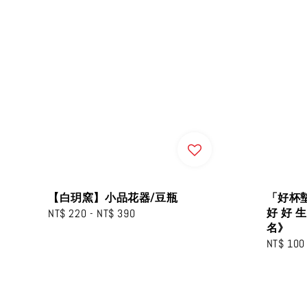
【白玥窯】小品花器/豆瓶
「好杯
好 好 生
Regular
NT$ 220
-
NT$ 390
名》
price
Sale
NT$ 100
price