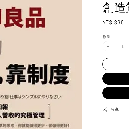
創造
Regular
NT$ 330
price
數量
分享