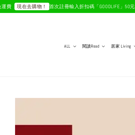
運費
首次註冊輸入折扣碼「GOODLIFE」50元折
現在去購物！
ALL
閱讀Read
居家 Living