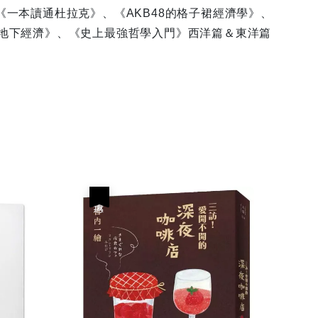
《一本讀通杜拉克》、《AKB48的格子裙經濟學》、
地下經濟》、《史上最強哲學入門》西洋篇＆東洋篇
優惠