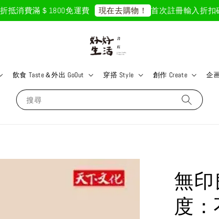
抵
消費滿＄1800免運費
首次註冊輸入折扣碼「GO
現在去購物！
飲食 Taste＆外出 GoOut
穿搭 Style
創作 Create
企画 
搜尋
無印
度：