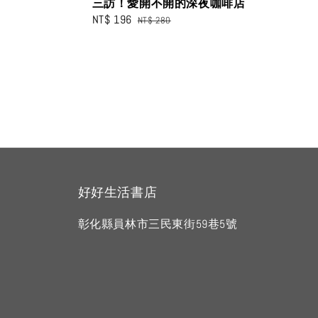
三訪！愛開不開的深夜咖啡店
Sale
NT$ 196
Regular
NT$ 280
price
price
好好生活書店
彰化縣員林市三民東街59巷5號