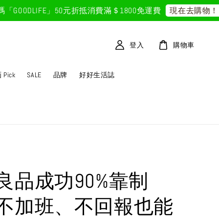
ODLIFE」50元折抵
消費滿＄1800免運費
首
現在去購物！
登入
購物車
Pick
SALE
品牌
好好生活誌
良品成功90%靠制
不加班、不回報也能