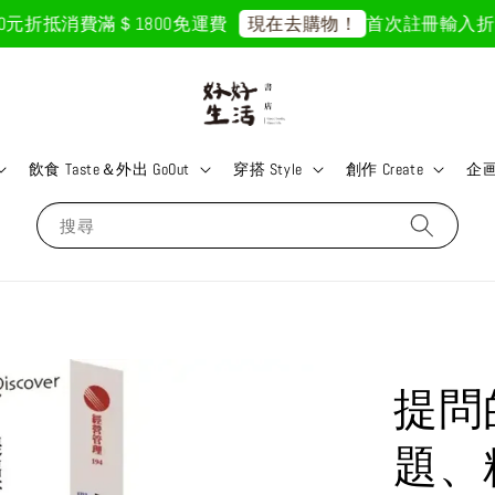
折抵
消費滿＄1800免運費
首次註冊輸入折扣碼「G
現在去購物！
飲食 Taste＆外出 GoOut
穿搭 Style
創作 Create
企画 
搜尋
提問
題、