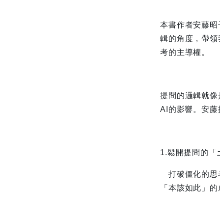
本書作者安藤昭
輯的角度，帶領
考的主導權。
提問的邏輯就像
AI的影響。安
1.鬆開提問的「土
打破僵化的思考
「本該如此」的