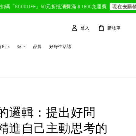
OODLIFE」50元折抵
消費滿＄1800免運費
現在去購物！
登入
購物車
Pick
SALE
品牌
好好生活誌
的邏輯：提出好問
精進自己主動思考的