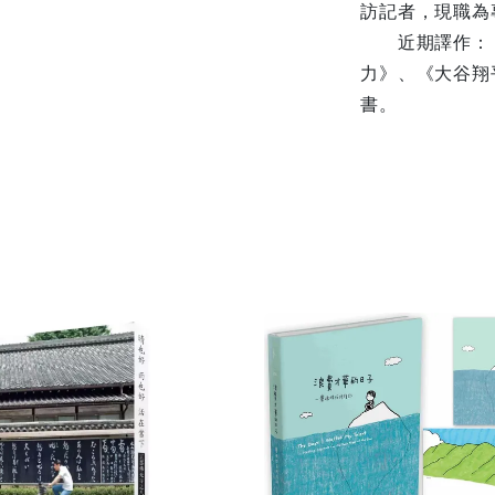
訪記者，現職為
近期譯作：《提
力》、《大谷翔
書。