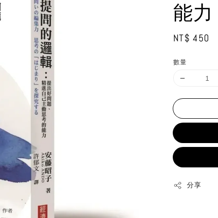
能力
Regular
NT$ 450
price
數量
分享