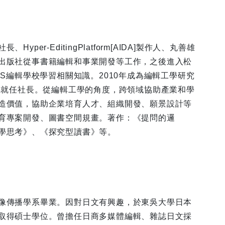
Hyper-EditingPlatform[AIDA]製作人、丸善雄
出版社從事書籍編輯和事業開發等工作，之後進入松
IS編輯學校學習相關知識。2010年成為編輯工學研究
1年就任社長。從編輯工學的角度，跨領域協助產業和學
造價值，協助企業培育人才、組織開發、願景設計等
育專案開發、圖書空間規畫。著作：《提問的邏
學思考》、《探究型讀書》等。
傳播學系畢業。因對日文有興趣，於東吳大學日本
取得碩士學位。曾擔任日商多媒體編輯、雜誌日文採