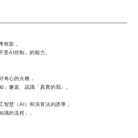
考框架，
不受AI控制」的能力。
好奇心的火種，
知」邂逅、認識「真實的我」。
工智慧（AI）和演算法的誘導，
知識的流程」。