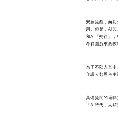
安藤提醒，面對
用。但是，AI
和AI「交往」
考範圍愈來愈狹
為了不陷入其中
守護人類思考主
具備提問的邏輯
「AI時代，人