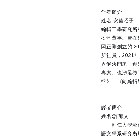
作者簡介
姓名:安藤昭子
編輯工學研究所社長、
松堂董事。曾在
岡正剛創立的IS
所社員，202
界解決問題、創
專案。也涉足教
輯》、《向編輯
譯者簡介
姓名:許郁文
輔仁大學影像
語文學系研究所