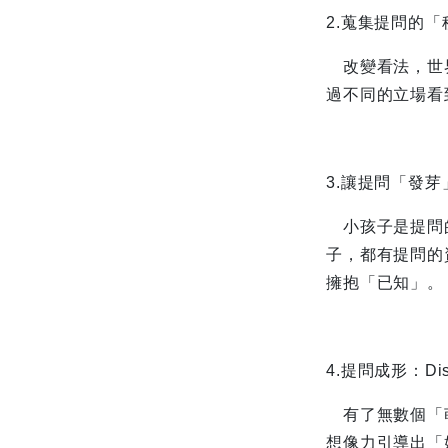
2.蒐集提問的「
改變看法，世界
過不同的立場看
3.讓提問「發芽」
小孩子是提問的
子，都有提問的
擁抱「已知」。
4.提問成形：Dis
有了無數個「萌
想像力引導出「