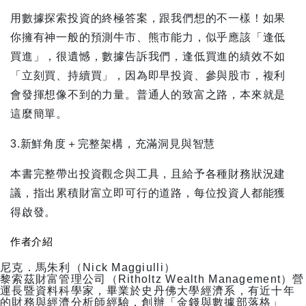
用數據探索投資的終極答案，跟我們想的不一樣！如果
你擁有神一般的預測牛市、熊市能力，似乎應該「逢低
買進」，很遺憾，數據告訴我們，逢低買進的績效不如
「立刻買、持續買」，因為即早投資、參與股市，複利
會發揮想像不到的力量。普通人的致富之路，本來就是
這麼簡單。
3.新鮮角度＋完整架構，充滿洞見與智慧
本書完整帶出投資觀念與工具，且給予各種財務狀況建
議，指出累積財富立即可行的道路，每位投資人都能獲
得啟發。
作者介紹
尼克．馬朱利（Nick Maggiulli）
黎索茲財富管理公司（Ritholtz Wealth Management）營
運長暨資料科學家，畢業於史丹佛大學經濟系，有近十年
的財務與經濟分析師經驗，創辦「金錢與數據部落格」