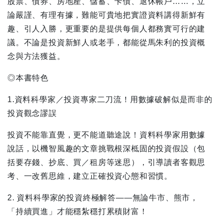
股票、債券、房地產、儲蓄、卡債、退休帳戶……，立
論嚴謹、有理有據，難能可貴地把實證資料講得新鮮有
趣、引人入勝，更重要的是提供每個人都務實可行的建
議。不論是投資新鮮人或老手，都能從馬朱利的投資概
念與方法獲益。
◎本書特色
1.資料科學家／投資專家二刀流！用數據破解似是而非的
投資觀念謬誤
投資不能靠直覺，更不能道聽途說！資料科學家用數據
說話，以機智風趣的文章挑戰根深柢固的投資假設（包
括要存錢、抄底、買／租房等迷思），引導讀者客觀思
考、一改舊思維，建立正確投資心態和習慣。
2. 資料科學家的投資終極解答——無論牛市、熊市，
「持續買進」才能穩紮穩打累積財富！