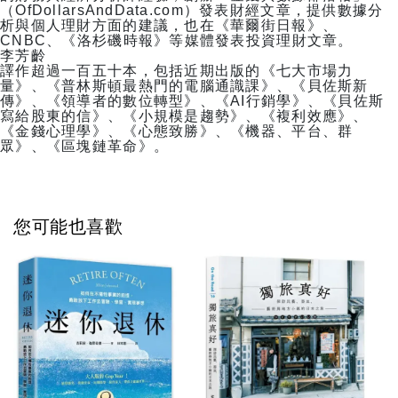
（OfDollarsAndData.com）發表財經文章，提供數據分
析與個人理財方面的建議，也在《華爾街日報》、
CNBC、《洛杉磯時報》等媒體發表投資理財文章。
李芳齡
譯作超過一百五十本，包括近期出版的《七大市場力
量》、《普林斯頓最熱門的電腦通識課》、《貝佐斯新
傳》、《領導者的數位轉型》、《AI行銷學》、《貝佐斯
寫給股東的信》、《小規模是趨勢》、《複利效應》、
《金錢心理學》、《心態致勝》、《機器、平台、群
眾》、《區塊鏈革命》。
您可能也喜歡