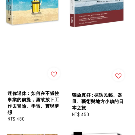
迷你退休：如何在不犠牲
獨旅真好 : 探訪民藝、器
事業的前提，勇敢放下工
皿、藝術與地方小鎮的日
作去冒險、學習、實現夢
本之旅
想
Regular
NT$ 450
Regular
NT$ 480
price
price