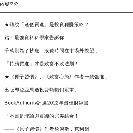
內容簡介
★聽說「逢低買進」是投資穩賺策略？
錯！最強資料科學家告訴你：
千萬別為了抄底，浪費時間在市場外觀望，
「持續買進」才是致富不敗法則！
★《原子習慣》、《致富心態》作者一致強推，
出版即登亞馬遜投資類暢銷冠軍、
BookAuthority評選2022年最佳財經書
「本書是理論與實踐的完美結合！」
――《原子習慣》作者詹姆斯．克利爾