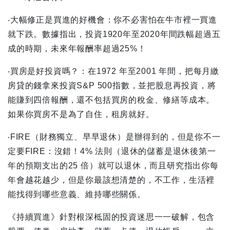
‧大幅修正是買進的好機會：你不必害怕在牛市裡一買進
就下跌。數據指出，投資1920年至2020年間跌幅超過五
成的時期，未來年報酬率超過25%！
‧買房是好投資嗎？：在1972 年至2001 年間，把每月繳
房貸的錢拿來投資S&P 500指數，並把股息再投資，將
能賺到四倍報酬，還不包括買房的稅金、修繕等成本。
如果你買房不是為了自住，租房就好。
‧FIRE（財務獨立、早早退休）是辦得到的，但是你不一
定要FIRE：沒錯！4% 法則（退休的儲蓄是退休後第一
年的預期支出的25 倍）就可以退休，而且研究指出你每
年會越花越少，但是你最該想清楚的，不工作，生活裡
能找得到哪些意義、維持哪些關係。
《持續買進》針對根深柢固的投資迷思一一破解，包含