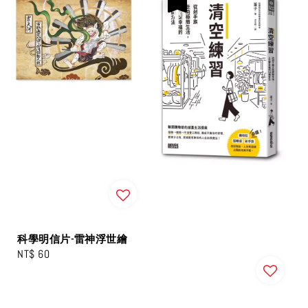
優惠
科學明信片-雷神浮世繪
Regular
NT$ 60
price