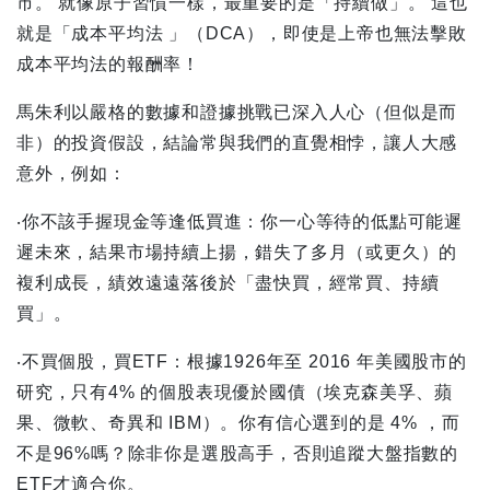
市。 就像原子習慣一樣，最重要的是「持續做」。 這也
就是「成本平均法 」（DCA），即使是上帝也無法擊敗
成本平均法的報酬率！
馬朱利以嚴格的數據和證據挑戰已深入人心（但似是而
非）的投資假設，結論常與我們的直覺相悖，讓人大感
意外，例如：
‧你不該手握現金等逢低買進：你一心等待的低點可能遲
遲未來，結果市場持續上揚，錯失了多月（或更久）的
複利成長，績效遠遠落後於「盡快買，經常買、持續
買」。
‧不買個股，買ETF：根據1926年至 2016 年美國股市的
研究，只有4% 的個股表現優於國債（埃克森美孚、蘋
果、微軟、奇異和 IBM）。你有信心選到的是 4% ，而
不是96%嗎？除非你是選股高手，否則追蹤大盤指數的
ETF才適合你。