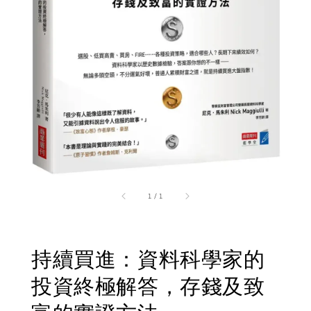
1
/
1
持續買進：資料科學家的
投資終極解答，存錢及致