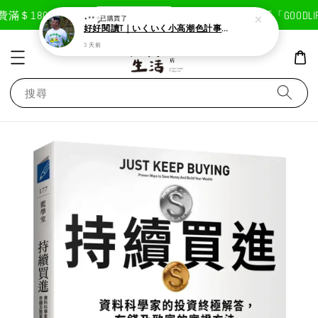
現在去購物！
滿＄1800免運費
首次註冊輸入折扣碼「GOODLIF
⋆** ༘
已購買了
好好閱讀T｜いくいく小高潮色計事務所X好好生活書店聯名款
3 天前
搜尋