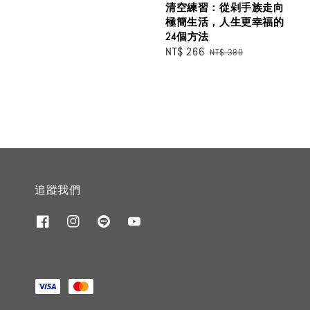
清空練習：從剁手族走向
極簡生活，人生更幸福的
24個方法
Sale
NT$ 266
Regular
NT$ 380
price
price
追蹤我們