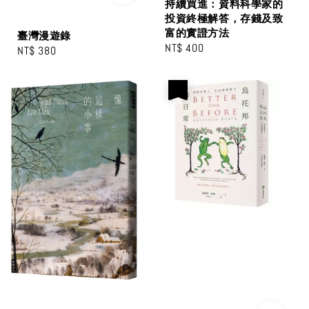
持續買進：資料科學家的
投資終極解答，存錢及致
富的實證方法
臺灣漫遊錄
Regular
NT$ 400
Regular
NT$ 380
price
price
優惠