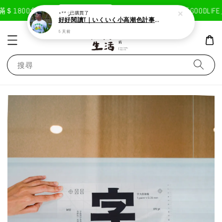
現在去購物！
＄1800免運費
首次註冊輸入折扣碼「GOODLIFE
⋆** ༘
已購買了
好好閱讀T｜いくいく小高潮色計事務所X好好生活書店聯名款
5 天前
搜尋