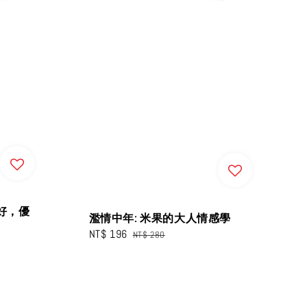
好，優
濫情中年: 米果的大人情感學
Sale
NT$ 196
Regular
NT$ 280
price
price