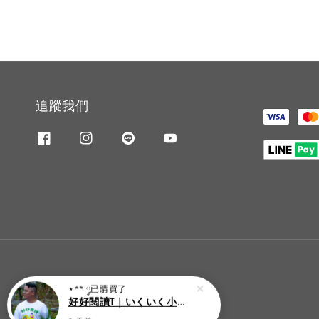
追蹤我們
⋆** ༘
已購買了
好好閱讀T｜いくいく小高潮色計事務所X好好生活書店聯名款
3 天前