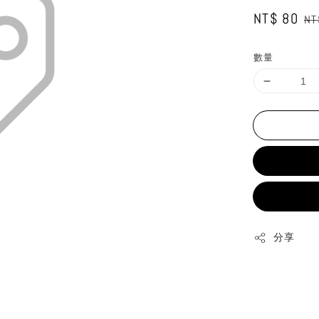
Sale
NT$ 80
Re
NT
price
pr
數量
分享