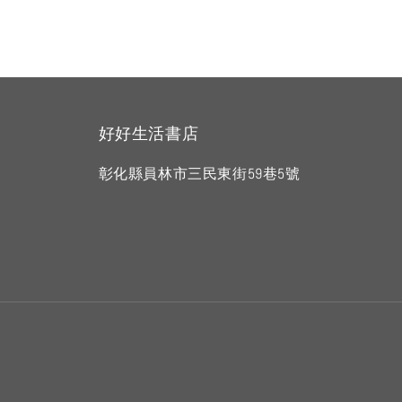
好好生活書店
彰化縣員林市三民東街59巷5號