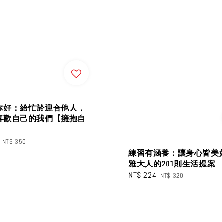
你好：給忙於迎合他人，
喜歡自己的我們【擁抱自
Regular
NT$ 350
price
練習有涵養：讓身心皆美
雅大人的201則生活提案
Sale
NT$ 224
Regular
NT$ 320
price
price