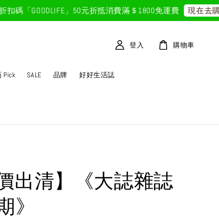
碼「GOODLIFE」50元折抵
消費滿＄1800免運費
現在去購
登入
購物車
Pick
SALE
品牌
好好生活誌
價出清】《大誌雜誌
4期》