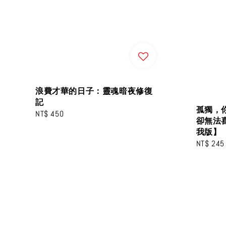
浪費才華的日子：靈魂暗夜修復
記
孤獨，
Regular
NT$ 450
卻無法
price
我版】
Sale
NT$ 245
price