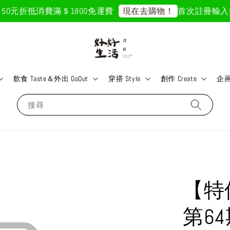
50元折抵
消費滿＄1800免運費
首次註冊輸入折扣
現在去購物！
飲食 Taste＆外出 GoOut
穿搭 Style
創作 Create
企画 
搜尋
【特
第6