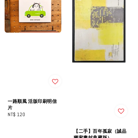
一路順風 活版印刷明信
片
Regular
NT$ 120
price
【二手】百年孤寂（誠品
獨家書封典藏版）