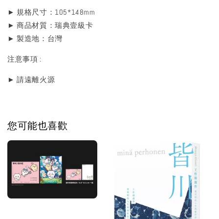
► 規格尺寸：105*148mm
► 商品材質：瑞典壹級卡
► 製造地：台灣
注意事項 :
► 請遠離火源
您可能也喜歡