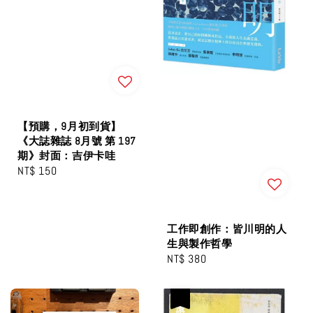
【預購，9月初到貨】
《大誌雜誌 8月號 第 197
期》封面：吉伊卡哇
Regular
NT$ 150
price
工作即創作：皆川明的人
生與製作哲學
Regular
NT$ 380
price
優惠