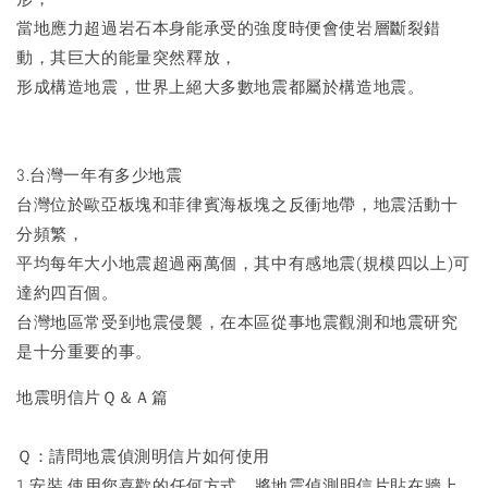
當地應力超過岩石本身能承受的強度時便會使岩層斷裂錯
動，其巨大的能量突然釋放，
形成構造地震，世界上絕大多數地震都屬於構造地震。
3.台灣一年有多少地震
台灣位於歐亞板塊和菲律賓海板塊之反衝地帶，地震活動十
分頻繁，
平均每年大小地震超過兩萬個，其中有感地震(規模四以上)可
達約四百個。
台灣地區常受到地震侵襲，在本區從事地震觀測和地震研究
是十分重要的事。
​地震明信片Ｑ＆Ａ篇
Ｑ：請問地震偵測明信片如何使用
1.安裝 使用您喜歡的任何方式，將地震偵測明信片貼在牆上