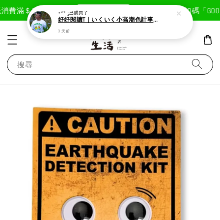
現在去購物！
消費滿＄1800免運費
首次註冊輸入折扣碼「GOODL
⋆** ༘
已購買了
好好閱讀T｜いくいく小高潮色計事務所X好好生活書店聯名款
3 天前
搜尋