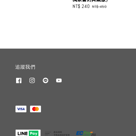
Sale
NT$ 240
Regular
NT$ 450
price
price
追蹤我們