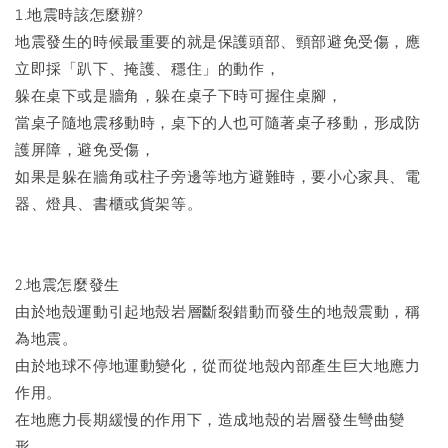
1.地震時該怎麼辦?
地震發生的時候最重要的就是保護頭部、頸部避免受傷，應
立即採「趴下、掩護、穩住」的動作，
躲在桌下或是牆角，躲在桌子下時可握住桌腳，
當桌子隨地震移動時，桌下的人也可隨著桌子移動，形成防
護屏障，避免受傷，
如果是躲在牆角或柱子旁邊等地方避難時，要小心家具、電
器、燈具、書櫃或貨架等。
2.地震怎麼發生
由於地殼運動引起地殼岩層斷裂錯動而發生的地殼震動，稱
為地震。
由於地球不停地運動變化，從而從地殼內部產生巨大地應力
作用。
在地應力長期緩慢的作用下，造成地殼的岩層發生彎曲變
形，