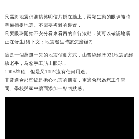
​只需將地震偵測搞笑明信片掛在牆上，兩顆生動的眼珠隨時
準備捕捉地震。不需要複雜的裝置，
只要眼珠開始不安分看東看西的自行滾動，就可以確認地震
正在發生(續下文：地震發生時該怎麼辦?)
​這是一個萬無一失的地震偵測方式，由曾經經歷921地震的經
驗老手，為您手工貼上眼球，
100%準確，但是又100%沒有任何用途。
非常適合那些總是擔心地震的朋友，更適合想為您工作空
間、學校與家中牆面添加一點幽默感。