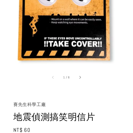
1
/
6
賽先生科學工廠
地震偵測搞笑明信片
Regular
NT$ 60