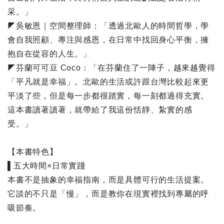
采。」
◤吳敏恩｜空間整理師：「透過北歐人的時間哲學，學
會自我照顧、專注與感恩，在日常中找回身心平衡，擁
抱自在從容的人生。」
◤芬蘭可可豆 Coco：「在芬蘭住了一陣子，越來越覺得
「平凡就是幸福」。北歐的生活或許跟台灣比較起來更
平淡了些，但是每一步都很踏實，每一刻都過得充實。
這本書讀著讀著，就帶給了我這份恬靜、紮實的感
受。」
【本書特色】
▌五大時間×日常實踐
本書不是抽象的幸福指南，而是具體可行的生活提案。
它談的不只是「慢」，而是教你在現實裡找到專屬的呼
吸節奏。