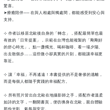
驚喜。
➤療癒陪伴── 在與人相處與獨處間，都能感受到安心與
支持。
⊹ 作者以移居北歐後自身的「轉念」，搭配最簡單也最
有效的「日常提案」，示範在台灣也能複製的「剛剛好
的舒心時光」。點一盞燭光、喝杯咖啡、看一場夕陽、
出去散個步……這些微小卻真實的片刻，都能讓幸福更
靠近。
⊹ 讓「幸福」不再遙遠！本書提供的不是奢侈的逃離，
而是每個人都隨手實踐的幸福配方。
⊹ 所有照片皆出自北歐在地攝影師之手，搭配作者溫柔
如詩的文字，一翻開書頁，便彷彿身在北歐，親自體驗
那份光影、氣氛與安定。