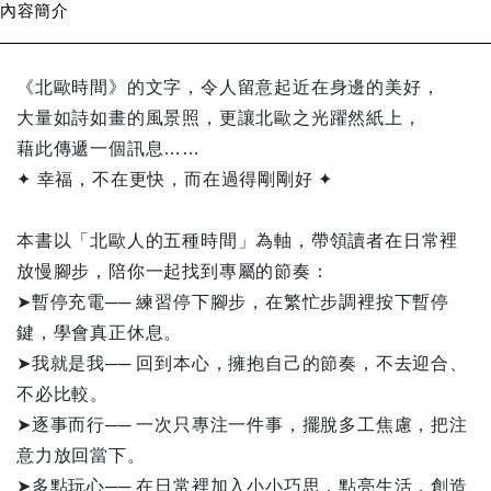
內容簡介
《北歐時間》的文字，令人留意起近在身邊的美好，
大量如詩如畫的風景照，更讓北歐之光躍然紙上，
藉此傳遞一個訊息……
✦ 幸福，不在更快，而在過得剛剛好 ✦
本書以「北歐人的五種時間」為軸，帶領讀者在日常裡
放慢腳步，陪你一起找到專屬的節奏：
➤暫停充電── 練習停下腳步，在繁忙步調裡按下暫停
鍵，學會真正休息。
➤我就是我── 回到本心，擁抱自己的節奏，不去迎合、
不必比較。
➤逐事而行── 一次只專注一件事，擺脫多工焦慮，把注
意力放回當下。
➤多點玩心── 在日常裡加入小小巧思，點亮生活，創造