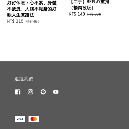
【二手】REPLAY重播
好好休息：心不累、身體
（暢銷改版）
不疲憊、大腦不報廢的好
Sale
NT$ 140
Regular
NT$ 300
眠人生實踐法
price
price
Sale
NT$ 315
Regular
NT$ 450
price
price
追蹤我們