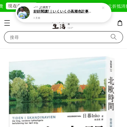
現在去購物！
首次註冊輸入折扣碼「GOODLIFE」50元折抵
消費
⋆** ༘
已購買了
好好閱讀T｜いくいく小高潮色計事務所X好好生活書店聯名款
3 天前
搜尋