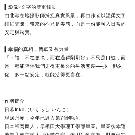
▌影像×文字的雙重觸動
由北歐在地攝影師捕捉真實風景，再由作者以溫柔文字
細細鋪陳，帶來的不只是美感，而是一份能融入日常的
安定與踏實。
▌幸福的真相，簡單又有力量
「幸福，不在更快，而在過得剛剛好」不只是口號，而
是一種能陪伴我們走得更長久的生活態度──少一點匆
促，多一點安定，就能活得更自在。
作者簡介
日暮Inko（いくらし いんこ）
現居丹麥，今年已邁入第7個年頭。
日本福岡縣人，早稻田大學理工學部畢業。畢業後幸運
地進入東京的大型企業任職，但因生性內向、對自己缺