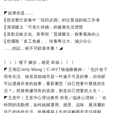
◤如果你是……
╣想在繁忙節奏中「找回步調」的社畜或斜槓工作者
╣渴望建立「可長久持續」的健康生活習慣
╣喜歡北歐文化、美學與「質感圖文」敘事風格的人
╣想擺脫「多工焦慮」、培養專注力、減少分心
……的話，絕不可錯過本書！◢
》 》 》慢下 腳步，感受 幸福 》 》 》
◤王旭亞Jelly Wang｜C-IAYT瑜伽療癒師：「也許放下
現有生活、移居其他城市是一件遙不可及的事，但你卻
可以透過作者的故事，重新審思『自己想要什麼樣的生
活？』然後根據現有的資源，創造自己想要的人生！」
◤王意中｜王意中心理治療所 所長／臨床心理師：「在
時間的流動裡，如何細膩運用、感受、品味、展演屬於
自己的內外生活，終將構築人生的這齣戲是否活得精